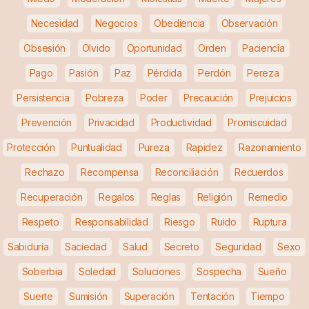
Necesidad
Negocios
Obediencia
Observación
Obsesión
Olvido
Oportunidad
Orden
Paciencia
Pago
Pasión
Paz
Pérdida
Perdón
Pereza
Persistencia
Pobreza
Poder
Precaución
Prejuicios
Prevención
Privacidad
Productividad
Promiscuidad
Protección
Puntualidad
Pureza
Rapidez
Razonamiento
Rechazo
Recompensa
Reconciliación
Recuerdos
Recuperación
Regalos
Reglas
Religión
Remedio
Respeto
Responsabilidad
Riesgo
Ruido
Ruptura
Sabiduría
Saciedad
Salud
Secreto
Seguridad
Sexo
Soberbia
Soledad
Soluciones
Sospecha
Sueño
Suerte
Sumisión
Superación
Tentación
Tiempo