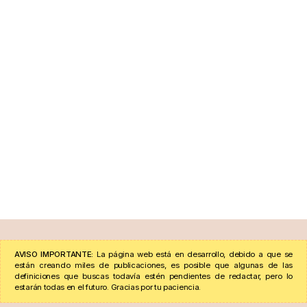
AVISO IMPORTANTE:
La página web está en desarrollo, debido a que se
están creando miles de publicaciones, es posible que algunas de las
definiciones que buscas todavía estén pendientes de redactar, pero lo
estarán todas en el futuro. Gracias por tu paciencia.