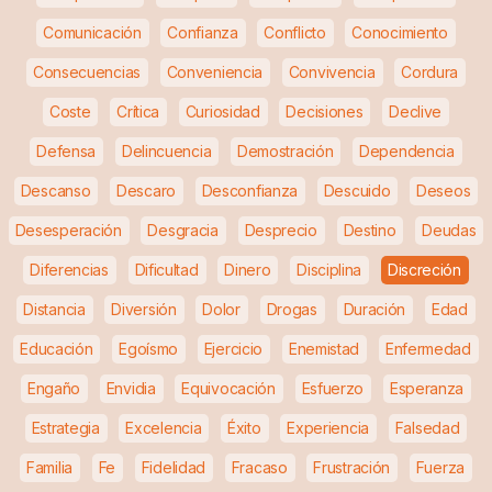
Comunicación
Confianza
Conflicto
Conocimiento
Consecuencias
Conveniencia
Convivencia
Cordura
Coste
Crítica
Curiosidad
Decisiones
Declive
Defensa
Delincuencia
Demostración
Dependencia
Descanso
Descaro
Desconfianza
Descuido
Deseos
Desesperación
Desgracia
Desprecio
Destino
Deudas
Diferencias
Dificultad
Dinero
Disciplina
Discreción
Distancia
Diversión
Dolor
Drogas
Duración
Edad
Educación
Egoísmo
Ejercicio
Enemistad
Enfermedad
Engaño
Envidia
Equivocación
Esfuerzo
Esperanza
Estrategia
Excelencia
Éxito
Experiencia
Falsedad
Familia
Fe
Fidelidad
Fracaso
Frustración
Fuerza