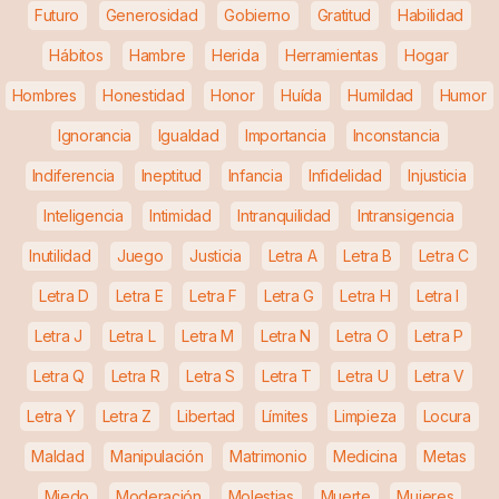
Futuro
Generosidad
Gobierno
Gratitud
Habilidad
Hábitos
Hambre
Herida
Herramientas
Hogar
Hombres
Honestidad
Honor
Huída
Humildad
Humor
Ignorancia
Igualdad
Importancia
Inconstancia
Indiferencia
Ineptitud
Infancia
Infidelidad
Injusticia
Inteligencia
Intimidad
Intranquilidad
Intransigencia
Inutilidad
Juego
Justicia
Letra A
Letra B
Letra C
Letra D
Letra E
Letra F
Letra G
Letra H
Letra I
Letra J
Letra L
Letra M
Letra N
Letra O
Letra P
Letra Q
Letra R
Letra S
Letra T
Letra U
Letra V
Letra Y
Letra Z
Libertad
Límites
Limpieza
Locura
Maldad
Manipulación
Matrimonio
Medicina
Metas
Miedo
Moderación
Molestias
Muerte
Mujeres