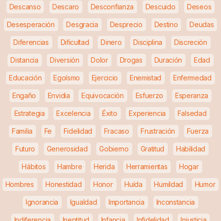
Descanso
Descaro
Desconfianza
Descuido
Deseos
Desesperación
Desgracia
Desprecio
Destino
Deudas
Diferencias
Dificultad
Dinero
Disciplina
Discreción
Distancia
Diversión
Dolor
Drogas
Duración
Edad
Educación
Egoísmo
Ejercicio
Enemistad
Enfermedad
Engaño
Envidia
Equivocación
Esfuerzo
Esperanza
Estrategia
Excelencia
Éxito
Experiencia
Falsedad
Familia
Fe
Fidelidad
Fracaso
Frustración
Fuerza
Futuro
Generosidad
Gobierno
Gratitud
Habilidad
Hábitos
Hambre
Herida
Herramientas
Hogar
Hombres
Honestidad
Honor
Huída
Humildad
Humor
Ignorancia
Igualdad
Importancia
Inconstancia
Indiferencia
Ineptitud
Infancia
Infidelidad
Injusticia