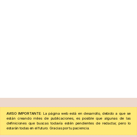
AVISO IMPORTANTE:
La página web está en desarrollo, debido a que se
están creando miles de publicaciones, es posible que algunas de las
definiciones que buscas todavía estén pendientes de redactar, pero lo
estarán todas en el futuro. Gracias por tu paciencia.