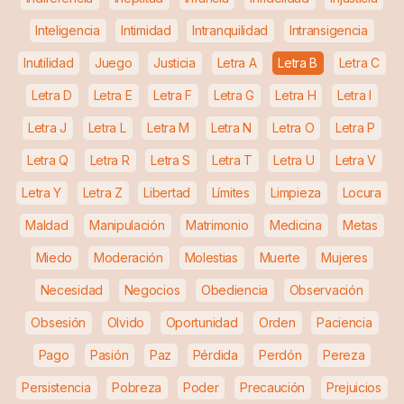
Inteligencia
Intimidad
Intranquilidad
Intransigencia
Inutilidad
Juego
Justicia
Letra A
Letra B
Letra C
Letra D
Letra E
Letra F
Letra G
Letra H
Letra I
Letra J
Letra L
Letra M
Letra N
Letra O
Letra P
Letra Q
Letra R
Letra S
Letra T
Letra U
Letra V
Letra Y
Letra Z
Libertad
Límites
Limpieza
Locura
Maldad
Manipulación
Matrimonio
Medicina
Metas
Miedo
Moderación
Molestias
Muerte
Mujeres
Necesidad
Negocios
Obediencia
Observación
Obsesión
Olvido
Oportunidad
Orden
Paciencia
Pago
Pasión
Paz
Pérdida
Perdón
Pereza
Persistencia
Pobreza
Poder
Precaución
Prejuicios