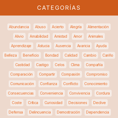
CATEGORÍAS
Abundancia
Abuso
Acierto
Alegría
Alimentación
Alivio
Amabilidad
Amistad
Amor
Animales
Aprendizaje
Astucia
Ausencia
Avaricia
Ayuda
Belleza
Beneficio
Bondad
Calidad
Cambio
Cariño
Castidad
Castigo
Celos
Clima
Compañía
Comparación
Compartir
Compasión
Compromiso
Comunicación
Confianza
Conflicto
Conocimiento
Consecuencias
Conveniencia
Convivencia
Cordura
Coste
Crítica
Curiosidad
Decisiones
Declive
Defensa
Delincuencia
Demostración
Dependencia