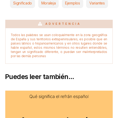
Significado
Moraleja
Ejemplos
Variantes
ADVERTENCIA
Todos las palabras se usan coloquialmente en la zona geográfica
de España y sus territorios extrapeninsulares, es posible que en
países latinos o hispanoamericanos y en otros lugares donde se
hable español, estos mismos términos no resulten entendibles,
tengan un significado diferente, o puedan ser malinterpretados
por las demás personas
Puedes leer también...