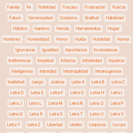
Familia
Fe
Fidelidad
Fracaso
Frustración
Fuerza
Futuro
Generosidad
Gobierno
Gratitud
Habilidad
Hábitos
Hambre
Herida
Herramientas
Hogar
Hombres
Honestidad
Honor
Huída
Humildad
Humor
Ignorancia
Igualdad
Importancia
Inconstancia
Indiferencia
Ineptitud
Infancia
Infidelidad
Injusticia
Inteligencia
Intimidad
Intranquilidad
Intransigencia
Inutilidad
Juego
Justicia
Letra A
Letra B
Letra C
Letra D
Letra E
Letra F
Letra G
Letra H
Letra I
Letra J
Letra L
Letra M
Letra N
Letra O
Letra P
Letra Q
Letra R
Letra S
Letra T
Letra U
Letra V
Letra Y
Letra Z
Libertad
Límites
Limpieza
Locura