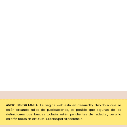
AVISO IMPORTANTE:
La página web está en desarrollo, debido a que se
están creando miles de publicaciones, es posible que algunas de las
definiciones que buscas todavía estén pendientes de redactar, pero lo
estarán todas en el futuro. Gracias por tu paciencia.