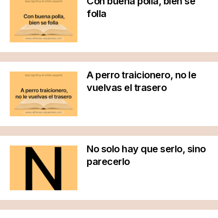
Con buena polla, bien se
folla
A perro traicionero, no le
vuelvas el trasero
No solo hay que serlo, sino
parecerlo