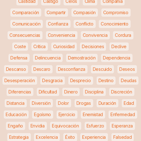
Castidad
Castigo
Celos
Clima
Compañía
Comparación
Compartir
Compasión
Compromiso
Comunicación
Confianza
Conflicto
Conocimiento
Consecuencias
Conveniencia
Convivencia
Cordura
Coste
Crítica
Curiosidad
Decisiones
Declive
Defensa
Delincuencia
Demostración
Dependencia
Descanso
Descaro
Desconfianza
Descuido
Deseos
Desesperación
Desgracia
Desprecio
Destino
Deudas
Diferencias
Dificultad
Dinero
Disciplina
Discreción
Distancia
Diversión
Dolor
Drogas
Duración
Edad
Educación
Egoísmo
Ejercicio
Enemistad
Enfermedad
Engaño
Envidia
Equivocación
Esfuerzo
Esperanza
Estrategia
Excelencia
Éxito
Experiencia
Falsedad