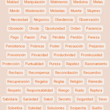
Maldad
Manipulación
Matrimonio
Medicina
Metas
Miedo
Moderación
Molestias
Muerte
Mujeres
Necesidad
Negocios
Obediencia
Observación
Obsesión
Olvido
Oportunidad
Orden
Paciencia
Pago
Pasión
Paz
Pérdida
Perdón
Pereza
Persistencia
Pobreza
Poder
Precaución
Prejuicios
Prevención
Privacidad
Productividad
Promiscuidad
Protección
Puntualidad
Pureza
Rapidez
Razonamiento
Rechazo
Recompensa
Reconciliación
Recuerdos
Recuperación
Regalos
Reglas
Religión
Remedio
Respeto
Responsabilidad
Riesgo
Ruido
Ruptura
Sabiduría
Saciedad
Salud
Secreto
Seguridad
Sexo
Soberbia
Soledad
Soluciones
Sospecha
Sueño