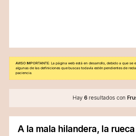
AVISO IMPORTANTE:
La página web está en desarrollo, debido a que se e
algunas de las definiciones que buscas todavía estén pendientes de redacta
paciencia.
Hay
6
resultados con
Fru
A la mala hilandera, la rueca