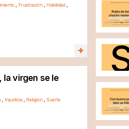
imiento
,
Frustración
,
Habilidad
,
la virgen se le
n
,
Injusticia
,
Religión
,
Suerte