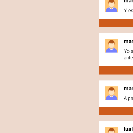
ma
Y es
ma
Yo s
ante
ma
A pa
lua