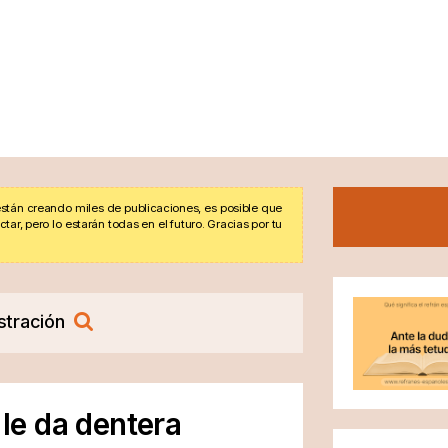
stán creando miles de publicaciones, es posible que
r, pero lo estarán todas en el futuro. Gracias por tu
stración
 le da dentera