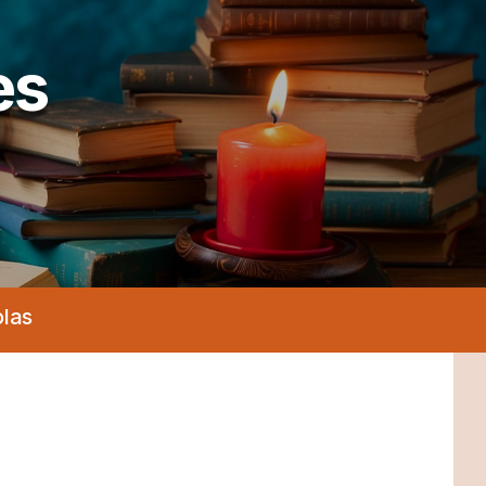
es
olas