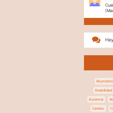
Cuan
(Mad
Ha
Abundanc
Amabilidad
Ausencia
Av
Cambio
C