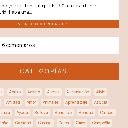
do yo era chico, alla por los 50, en mi ambiente
rid) había una...
VER COMENTARIO
y
6 comentarios
CATEGORÍAS
ia
Abuso
Acierto
Alegría
Alimentación
Alivio
Amistad
Amor
Animales
Aprendizaje
Astucia
aricia
Ayuda
Belleza
Beneficio
Bondad
Calidad
ariño
Castidad
Castigo
Celos
Clima
Compañía