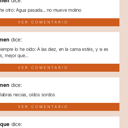
men
dice:
te otro: Agua pasada... no mueve molino
VER COMENTARIO
men
dice:
iempre lo he oído: A las diez, en la cama estés, y si es
s, mejor que...
VER COMENTARIO
men
dice:
labras necias, oídos sordos
VER COMENTARIO
lque
dice: