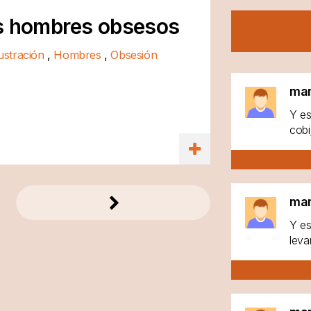
os hombres obsesos
ustración
,
Hombres
,
Obsesión
ma
Y es
cobi
ma
Y es
leva