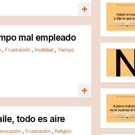
empo mal empleado
n
,
Frustración
,
Inutilidad
,
Tiempo
le, todo es aire
ivocación
,
Frustración
,
Religión