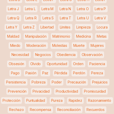
Letra J
Letra L
Letra M
Letra N
Letra O
Letra P
Letra Q
Letra R
Letra S
Letra T
Letra U
Letra V
Letra Y
Letra Z
Libertad
Límites
Limpieza
Locura
Maldad
Manipulación
Matrimonio
Medicina
Metas
Miedo
Moderación
Molestias
Muerte
Mujeres
Necesidad
Negocios
Obediencia
Observación
Obsesión
Olvido
Oportunidad
Orden
Paciencia
Pago
Pasión
Paz
Pérdida
Perdón
Pereza
Persistencia
Pobreza
Poder
Precaución
Prejuicios
Prevención
Privacidad
Productividad
Promiscuidad
Protección
Puntualidad
Pureza
Rapidez
Razonamiento
Rechazo
Recompensa
Reconciliación
Recuerdos