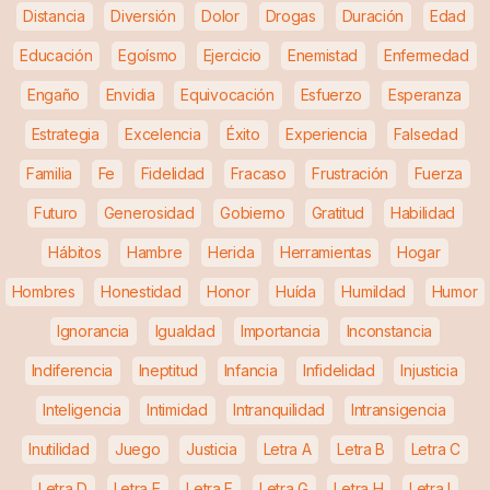
Distancia
Diversión
Dolor
Drogas
Duración
Edad
Educación
Egoísmo
Ejercicio
Enemistad
Enfermedad
Engaño
Envidia
Equivocación
Esfuerzo
Esperanza
Estrategia
Excelencia
Éxito
Experiencia
Falsedad
Familia
Fe
Fidelidad
Fracaso
Frustración
Fuerza
Futuro
Generosidad
Gobierno
Gratitud
Habilidad
Hábitos
Hambre
Herida
Herramientas
Hogar
Hombres
Honestidad
Honor
Huída
Humildad
Humor
Ignorancia
Igualdad
Importancia
Inconstancia
Indiferencia
Ineptitud
Infancia
Infidelidad
Injusticia
Inteligencia
Intimidad
Intranquilidad
Intransigencia
Inutilidad
Juego
Justicia
Letra A
Letra B
Letra C
Letra D
Letra E
Letra F
Letra G
Letra H
Letra I