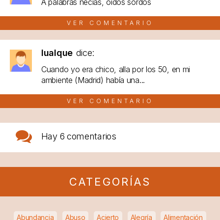
A palabras necias, oídos sordos
VER COMENTARIO
lualque
dice:
Cuando yo era chico, alla por los 50, en mi
ambiente (Madrid) había una...
VER COMENTARIO
Hay
6 comentarios
CATEGORÍAS
Abundancia
Abuso
Acierto
Alegría
Alimentación