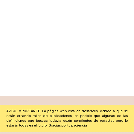
AVISO IMPORTANTE:
La página web está en desarrollo, debido a que se
están creando miles de publicaciones, es posible que algunas de las
definiciones que buscas todavía estén pendientes de redactar, pero lo
estarán todas en el futuro. Gracias por tu paciencia.