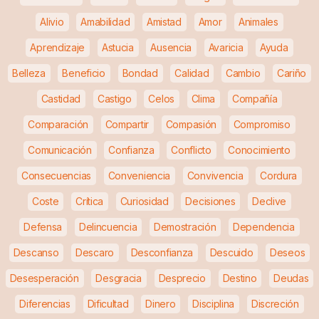
Alivio
Amabilidad
Amistad
Amor
Animales
Aprendizaje
Astucia
Ausencia
Avaricia
Ayuda
Belleza
Beneficio
Bondad
Calidad
Cambio
Cariño
Castidad
Castigo
Celos
Clima
Compañía
Comparación
Compartir
Compasión
Compromiso
Comunicación
Confianza
Conflicto
Conocimiento
Consecuencias
Conveniencia
Convivencia
Cordura
Coste
Crítica
Curiosidad
Decisiones
Declive
Defensa
Delincuencia
Demostración
Dependencia
Descanso
Descaro
Desconfianza
Descuido
Deseos
Desesperación
Desgracia
Desprecio
Destino
Deudas
Diferencias
Dificultad
Dinero
Disciplina
Discreción