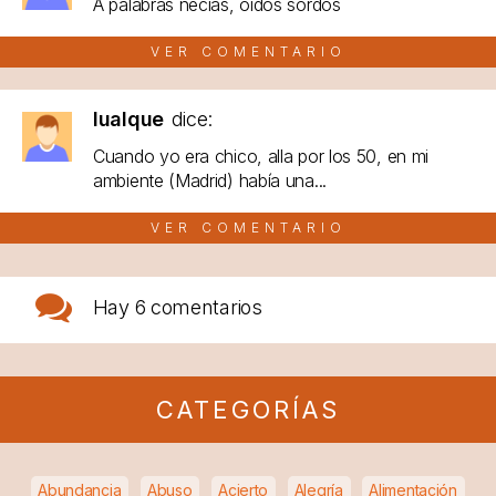
A palabras necias, oídos sordos
VER COMENTARIO
lualque
dice:
Cuando yo era chico, alla por los 50, en mi
ambiente (Madrid) había una...
VER COMENTARIO
Hay
6 comentarios
CATEGORÍAS
Abundancia
Abuso
Acierto
Alegría
Alimentación