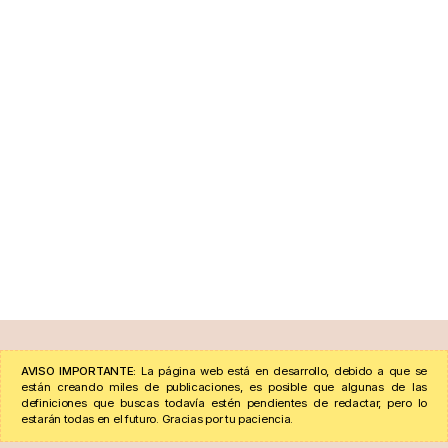
AVISO IMPORTANTE:
La página web está en desarrollo, debido a que se
están creando miles de publicaciones, es posible que algunas de las
definiciones que buscas todavía estén pendientes de redactar, pero lo
estarán todas en el futuro. Gracias por tu paciencia.