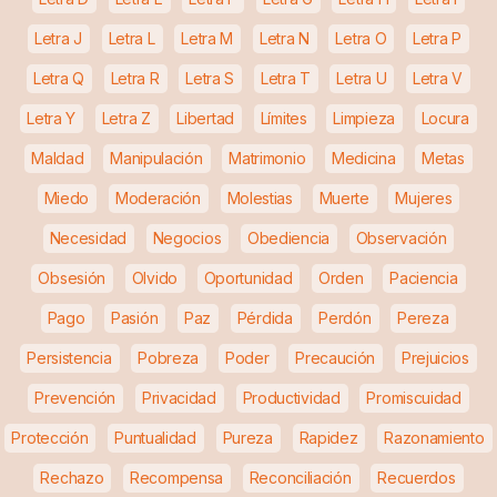
Letra J
Letra L
Letra M
Letra N
Letra O
Letra P
Letra Q
Letra R
Letra S
Letra T
Letra U
Letra V
Letra Y
Letra Z
Libertad
Límites
Limpieza
Locura
Maldad
Manipulación
Matrimonio
Medicina
Metas
Miedo
Moderación
Molestias
Muerte
Mujeres
Necesidad
Negocios
Obediencia
Observación
Obsesión
Olvido
Oportunidad
Orden
Paciencia
Pago
Pasión
Paz
Pérdida
Perdón
Pereza
Persistencia
Pobreza
Poder
Precaución
Prejuicios
Prevención
Privacidad
Productividad
Promiscuidad
Protección
Puntualidad
Pureza
Rapidez
Razonamiento
Rechazo
Recompensa
Reconciliación
Recuerdos