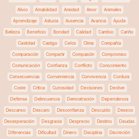
Alivio
Amabilidad
Amistad
Amor
Animales
Aprendizaje
Astucia
Ausencia
Avaricia
Ayuda
Belleza
Beneficio
Bondad
Calidad
Cambio
Cariño
Castidad
Castigo
Celos
Clima
Compañía
Comparación
Compartir
Compasión
Compromiso
Comunicación
Confianza
Conflicto
Conocimiento
Consecuencias
Conveniencia
Convivencia
Cordura
Coste
Crítica
Curiosidad
Decisiones
Declive
Defensa
Delincuencia
Demostración
Dependencia
Descanso
Descaro
Desconfianza
Descuido
Deseos
Desesperación
Desgracia
Desprecio
Destino
Deudas
Diferencias
Dificultad
Dinero
Disciplina
Discreción