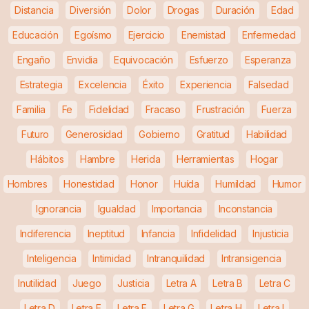
Distancia
Diversión
Dolor
Drogas
Duración
Edad
Educación
Egoísmo
Ejercicio
Enemistad
Enfermedad
Engaño
Envidia
Equivocación
Esfuerzo
Esperanza
Estrategia
Excelencia
Éxito
Experiencia
Falsedad
Familia
Fe
Fidelidad
Fracaso
Frustración
Fuerza
Futuro
Generosidad
Gobierno
Gratitud
Habilidad
Hábitos
Hambre
Herida
Herramientas
Hogar
Hombres
Honestidad
Honor
Huída
Humildad
Humor
Ignorancia
Igualdad
Importancia
Inconstancia
Indiferencia
Ineptitud
Infancia
Infidelidad
Injusticia
Inteligencia
Intimidad
Intranquilidad
Intransigencia
Inutilidad
Juego
Justicia
Letra A
Letra B
Letra C
Letra D
Letra E
Letra F
Letra G
Letra H
Letra I