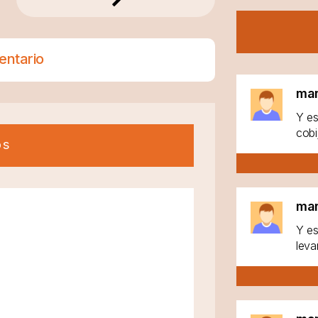
entario
ma
Y es
cobi
os
ma
Y es
leva