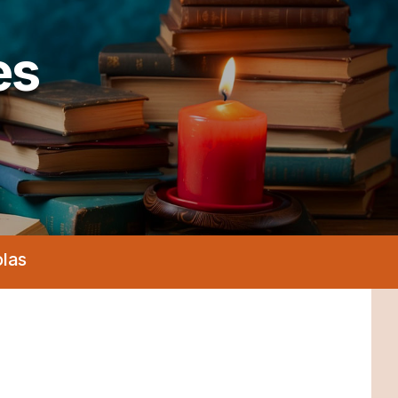
es
olas