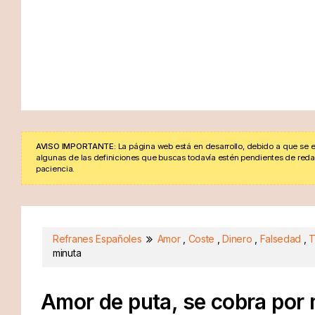
AVISO IMPORTANTE:
La página web está en desarrollo, debido a que se e
algunas de las definiciones que buscas todavía estén pendientes de redacta
paciencia.
Refranes Españoles
Amor
,
Coste
,
Dinero
,
Falsedad
,
T
minuta
Amor de puta, se cobra por 