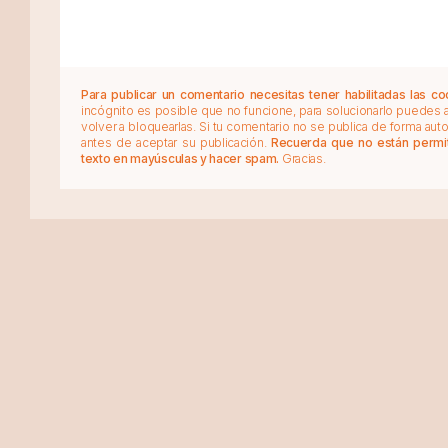
Para publicar un comentario necesitas tener habilitadas las co
incógnito es posible que no funcione, para solucionarlo puedes
volver a bloquearlas. Si tu comentario no se publica de forma au
antes de aceptar su publicación.
Recuerda que no están permiti
texto en mayúsculas y hacer spam.
Gracias.