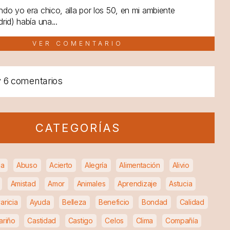
do yo era chico, alla por los 50, en mi ambiente
rid) había una...
VER COMENTARIO
y
6 comentarios
CATEGORÍAS
ia
Abuso
Acierto
Alegría
Alimentación
Alivio
Amistad
Amor
Animales
Aprendizaje
Astucia
aricia
Ayuda
Belleza
Beneficio
Bondad
Calidad
ariño
Castidad
Castigo
Celos
Clima
Compañía