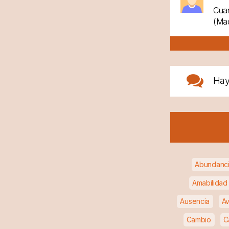
Cuan
(Mad
Ha
Abundanc
Amabilidad
Ausencia
Av
Cambio
C