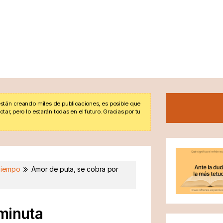
stán creando miles de publicaciones, es posible que
r, pero lo estarán todas en el futuro. Gracias por tu
iempo
Amor de puta, se cobra por
minuta