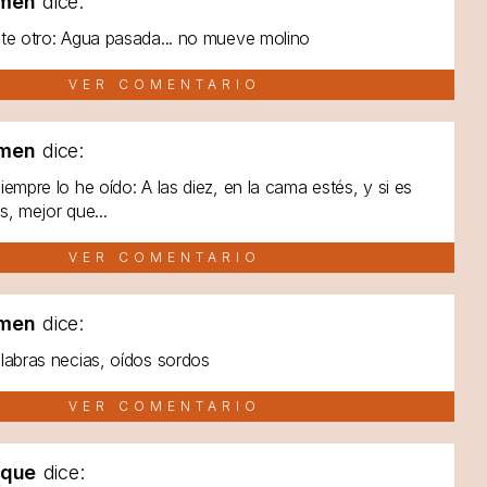
men
dice:
te otro: Agua pasada... no mueve molino
VER COMENTARIO
men
dice:
iempre lo he oído: A las diez, en la cama estés, y si es
s, mejor que...
VER COMENTARIO
men
dice:
labras necias, oídos sordos
VER COMENTARIO
lque
dice: