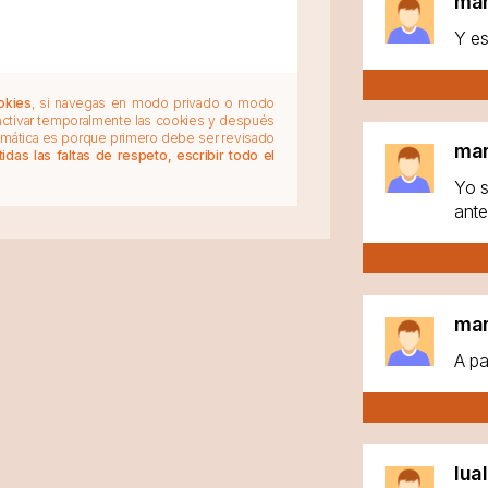
ma
Y es
okies
, si navegas en modo privado o modo
 activar temporalmente las cookies y después
tomática es porque primero debe ser revisado
ma
das las faltas de respeto, escribir todo el
Yo s
ante
ma
A pa
lua