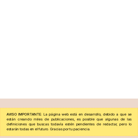
AVISO IMPORTANTE:
La página web está en desarrollo, debido a que se
están creando miles de publicaciones, es posible que algunas de las
definiciones que buscas todavía estén pendientes de redactar, pero lo
estarán todas en el futuro. Gracias por tu paciencia.