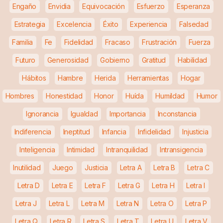
Engaño
Envidia
Equivocación
Esfuerzo
Esperanza
Estrategia
Excelencia
Éxito
Experiencia
Falsedad
Familia
Fe
Fidelidad
Fracaso
Frustración
Fuerza
Futuro
Generosidad
Gobierno
Gratitud
Habilidad
Hábitos
Hambre
Herida
Herramientas
Hogar
Hombres
Honestidad
Honor
Huída
Humildad
Humor
Ignorancia
Igualdad
Importancia
Inconstancia
Indiferencia
Ineptitud
Infancia
Infidelidad
Injusticia
Inteligencia
Intimidad
Intranquilidad
Intransigencia
Inutilidad
Juego
Justicia
Letra A
Letra B
Letra C
Letra D
Letra E
Letra F
Letra G
Letra H
Letra I
Letra J
Letra L
Letra M
Letra N
Letra O
Letra P
Letra Q
Letra R
Letra S
Letra T
Letra U
Letra V