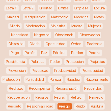
Letra Y
Letra Z
Libertad
Límites
Limpieza
Locura
Maldad
Manipulación
Matrimonio
Medicina
Metas
Miedo
Moderación
Molestias
Muerte
Mujeres
Necesidad
Negocios
Obediencia
Observación
Obsesión
Olvido
Oportunidad
Orden
Paciencia
Pago
Pasión
Paz
Pérdida
Perdón
Pereza
Persistencia
Pobreza
Poder
Precaución
Prejuicios
Prevención
Privacidad
Productividad
Promiscuidad
Protección
Puntualidad
Pureza
Rapidez
Razonamiento
Rechazo
Recompensa
Reconciliación
Recuerdos
Recuperación
Regalos
Reglas
Religión
Remedio
Respeto
Responsabilidad
Riesgo
Ruido
Ruptura