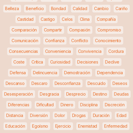
Belleza
Beneficio
Bondad
Calidad
Cambio
Cariño
Castidad
Castigo
Celos
Clima
Compañía
Comparación
Compartir
Compasión
Compromiso
Comunicación
Confianza
Conflicto
Conocimiento
Consecuencias
Conveniencia
Convivencia
Cordura
Coste
Crítica
Curiosidad
Decisiones
Declive
Defensa
Delincuencia
Demostración
Dependencia
Descanso
Descaro
Desconfianza
Descuido
Deseos
Desesperación
Desgracia
Desprecio
Destino
Deudas
Diferencias
Dificultad
Dinero
Disciplina
Discreción
Distancia
Diversión
Dolor
Drogas
Duración
Edad
Educación
Egoísmo
Ejercicio
Enemistad
Enfermedad