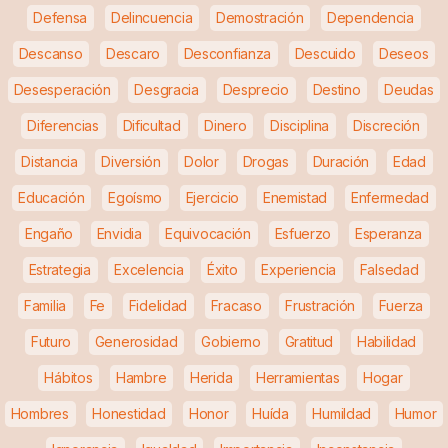
Defensa
Delincuencia
Demostración
Dependencia
Descanso
Descaro
Desconfianza
Descuido
Deseos
Desesperación
Desgracia
Desprecio
Destino
Deudas
Diferencias
Dificultad
Dinero
Disciplina
Discreción
Distancia
Diversión
Dolor
Drogas
Duración
Edad
Educación
Egoísmo
Ejercicio
Enemistad
Enfermedad
Engaño
Envidia
Equivocación
Esfuerzo
Esperanza
Estrategia
Excelencia
Éxito
Experiencia
Falsedad
Familia
Fe
Fidelidad
Fracaso
Frustración
Fuerza
Futuro
Generosidad
Gobierno
Gratitud
Habilidad
Hábitos
Hambre
Herida
Herramientas
Hogar
Hombres
Honestidad
Honor
Huída
Humildad
Humor