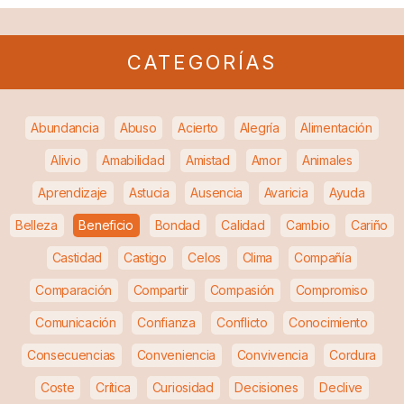
CATEGORÍAS
Abundancia
Abuso
Acierto
Alegría
Alimentación
Alivio
Amabilidad
Amistad
Amor
Animales
Aprendizaje
Astucia
Ausencia
Avaricia
Ayuda
Belleza
Beneficio
Bondad
Calidad
Cambio
Cariño
Castidad
Castigo
Celos
Clima
Compañía
Comparación
Compartir
Compasión
Compromiso
Comunicación
Confianza
Conflicto
Conocimiento
Consecuencias
Conveniencia
Convivencia
Cordura
Coste
Crítica
Curiosidad
Decisiones
Declive