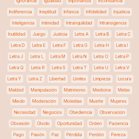
Ignorancia
Igualdad
Importancia
Inconstancia
Indiferencia
Ineptitud
Infancia
Infidelidad
Injusticia
Inteligencia
Intimidad
Intranquilidad
Intransigencia
Inutilidad
Juego
Justicia
Letra A
Letra B
Letra C
Letra D
Letra E
Letra F
Letra G
Letra H
Letra I
Letra J
Letra L
Letra M
Letra N
Letra O
Letra P
Letra Q
Letra R
Letra S
Letra T
Letra U
Letra V
Letra Y
Letra Z
Libertad
Límites
Limpieza
Locura
Maldad
Manipulación
Matrimonio
Medicina
Metas
Miedo
Moderación
Molestias
Muerte
Mujeres
Necesidad
Negocios
Obediencia
Observación
Obsesión
Olvido
Oportunidad
Orden
Paciencia
Pago
Pasión
Paz
Pérdida
Perdón
Pereza