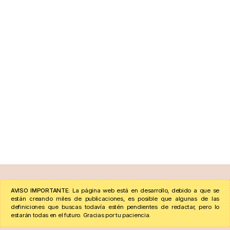
AVISO IMPORTANTE:
La página web está en desarrollo, debido a que se
están creando miles de publicaciones, es posible que algunas de las
definiciones que buscas todavía estén pendientes de redactar, pero lo
estarán todas en el futuro. Gracias por tu paciencia.