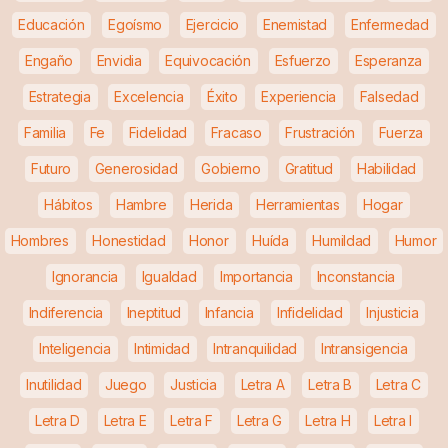
Educación
Egoísmo
Ejercicio
Enemistad
Enfermedad
Engaño
Envidia
Equivocación
Esfuerzo
Esperanza
Estrategia
Excelencia
Éxito
Experiencia
Falsedad
Familia
Fe
Fidelidad
Fracaso
Frustración
Fuerza
Futuro
Generosidad
Gobierno
Gratitud
Habilidad
Hábitos
Hambre
Herida
Herramientas
Hogar
Hombres
Honestidad
Honor
Huída
Humildad
Humor
Ignorancia
Igualdad
Importancia
Inconstancia
Indiferencia
Ineptitud
Infancia
Infidelidad
Injusticia
Inteligencia
Intimidad
Intranquilidad
Intransigencia
Inutilidad
Juego
Justicia
Letra A
Letra B
Letra C
Letra D
Letra E
Letra F
Letra G
Letra H
Letra I