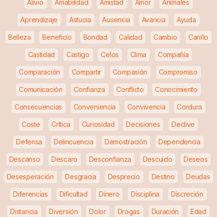
Alivio
Amabilidad
Amistad
Amor
Animales
Aprendizaje
Astucia
Ausencia
Avaricia
Ayuda
Belleza
Beneficio
Bondad
Calidad
Cambio
Cariño
Castidad
Castigo
Celos
Clima
Compañía
Comparación
Compartir
Compasión
Compromiso
Comunicación
Confianza
Conflicto
Conocimiento
Consecuencias
Conveniencia
Convivencia
Cordura
Coste
Crítica
Curiosidad
Decisiones
Declive
Defensa
Delincuencia
Demostración
Dependencia
Descanso
Descaro
Desconfianza
Descuido
Deseos
Desesperación
Desgracia
Desprecio
Destino
Deudas
Diferencias
Dificultad
Dinero
Disciplina
Discreción
Distancia
Diversión
Dolor
Drogas
Duración
Edad