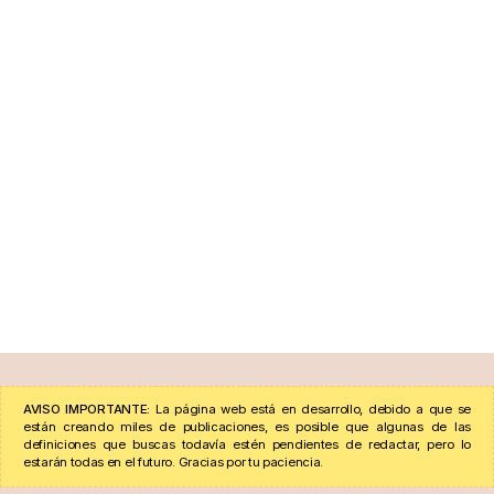
AVISO IMPORTANTE:
La página web está en desarrollo, debido a que se
están creando miles de publicaciones, es posible que algunas de las
definiciones que buscas todavía estén pendientes de redactar, pero lo
estarán todas en el futuro. Gracias por tu paciencia.