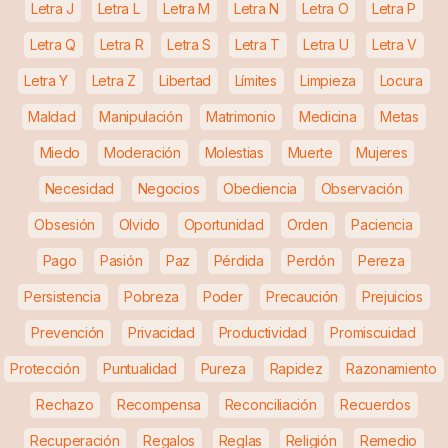
Letra J
Letra L
Letra M
Letra N
Letra O
Letra P
Letra Q
Letra R
Letra S
Letra T
Letra U
Letra V
Letra Y
Letra Z
Libertad
Límites
Limpieza
Locura
Maldad
Manipulación
Matrimonio
Medicina
Metas
Miedo
Moderación
Molestias
Muerte
Mujeres
Necesidad
Negocios
Obediencia
Observación
Obsesión
Olvido
Oportunidad
Orden
Paciencia
Pago
Pasión
Paz
Pérdida
Perdón
Pereza
Persistencia
Pobreza
Poder
Precaución
Prejuicios
Prevención
Privacidad
Productividad
Promiscuidad
Protección
Puntualidad
Pureza
Rapidez
Razonamiento
Rechazo
Recompensa
Reconciliación
Recuerdos
Recuperación
Regalos
Reglas
Religión
Remedio