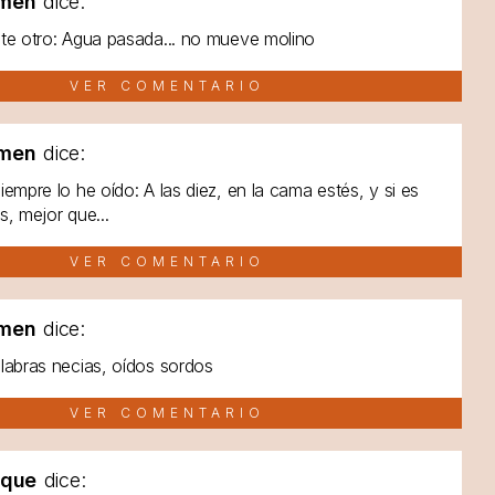
men
dice:
te otro: Agua pasada... no mueve molino
VER COMENTARIO
men
dice:
iempre lo he oído: A las diez, en la cama estés, y si es
s, mejor que...
VER COMENTARIO
men
dice:
labras necias, oídos sordos
VER COMENTARIO
lque
dice: