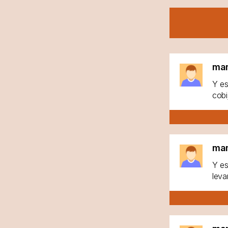
ma
Y es
cobi
ma
Y es
leva