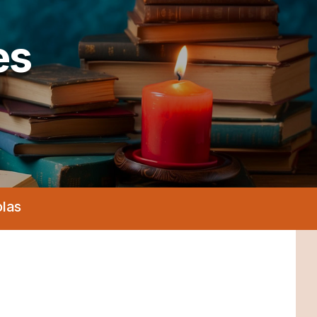
es
olas