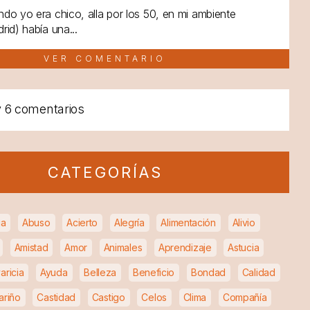
do yo era chico, alla por los 50, en mi ambiente
rid) había una...
VER COMENTARIO
y
6 comentarios
CATEGORÍAS
ia
Abuso
Acierto
Alegría
Alimentación
Alivio
Amistad
Amor
Animales
Aprendizaje
Astucia
aricia
Ayuda
Belleza
Beneficio
Bondad
Calidad
ariño
Castidad
Castigo
Celos
Clima
Compañía