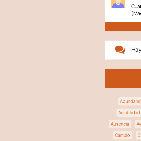
Cuan
(Mad
Ha
Abundanc
Amabilidad
Ausencia
Av
Cambio
C