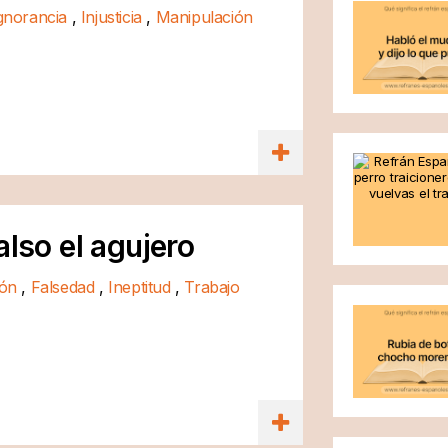
gnorancia
,
Injusticia
,
Manipulación
also el agujero
ión
,
Falsedad
,
Ineptitud
,
Trabajo