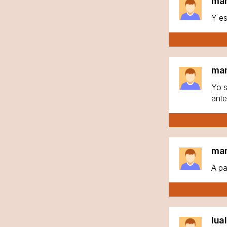
ma
Y es
ma
Yo s
ante
ma
A pa
lua