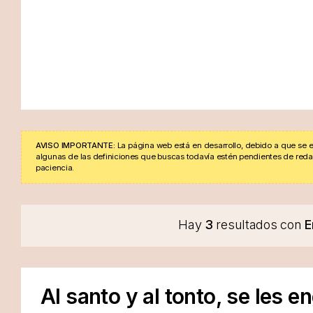
AVISO IMPORTANTE:
La página web está en desarrollo, debido a que se e
algunas de las definiciones que buscas todavía estén pendientes de redacta
paciencia.
Hay
3
resultados con
E
Al santo y al tonto, se les 