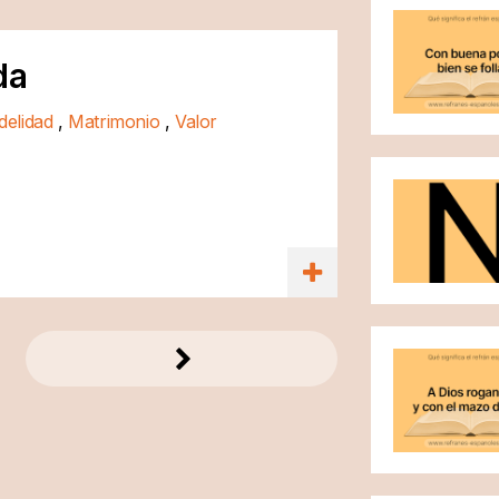
da
idelidad
,
Matrimonio
,
Valor