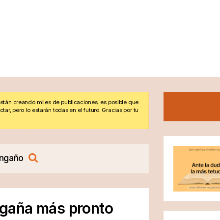
stán creando miles de publicaciones, es posible que
r, pero lo estarán todas en el futuro. Gracias por tu
ngaño
engaña más pronto