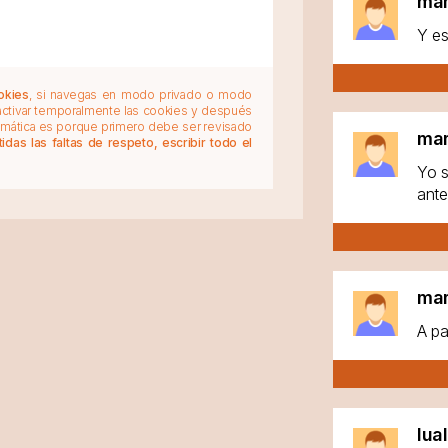
ma
Y es
okies
, si navegas en modo privado o modo
 activar temporalmente las cookies y después
tomática es porque primero debe ser revisado
ma
das las faltas de respeto, escribir todo el
Yo s
ante
ma
A pa
lua