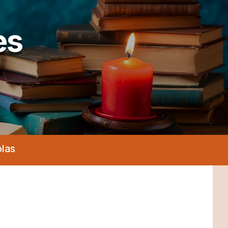
es
olas