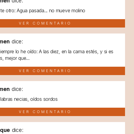
men
dice:
te otro: Agua pasada... no mueve molino
VER COMENTARIO
men
dice:
iempre lo he oído: A las diez, en la cama estés, y si es
s, mejor que...
VER COMENTARIO
men
dice:
labras necias, oídos sordos
VER COMENTARIO
lque
dice: