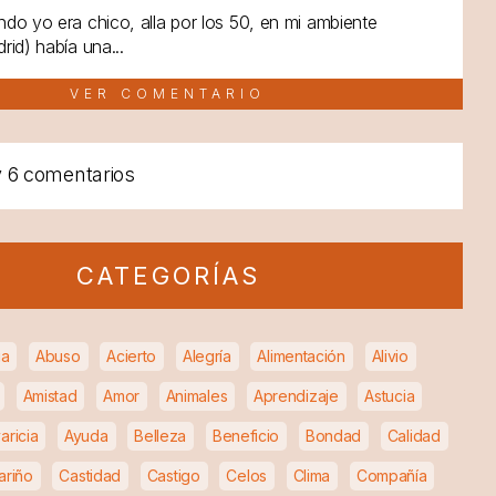
do yo era chico, alla por los 50, en mi ambiente
rid) había una...
VER COMENTARIO
y
6 comentarios
CATEGORÍAS
ia
Abuso
Acierto
Alegría
Alimentación
Alivio
Amistad
Amor
Animales
Aprendizaje
Astucia
aricia
Ayuda
Belleza
Beneficio
Bondad
Calidad
ariño
Castidad
Castigo
Celos
Clima
Compañía