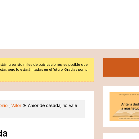
stán creando miles de publicaciones, es posible que
r, pero lo estarán todas en el futuro. Gracias por tu
onio
,
Valor
Amor de casada, no vale
da