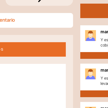
entario
ma
Y es
cobi
os
ma
Y es
leva