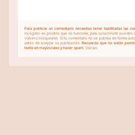
Para publicar un comentario necesitas tener habilitadas las co
incógnito es posible que no funcione, para solucionarlo puedes
volver a bloquearlas. Si tu comentario no se publica de forma au
antes de aceptar su publicación.
Recuerda que no están permiti
texto en mayúsculas y hacer spam.
Gracias.