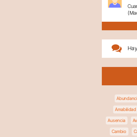
Cuan
(Mad
Ha
Abundanc
Amabilidad
Ausencia
Av
Cambio
C