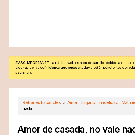
AVISO IMPORTANTE:
La página web está en desarrollo, debido a que se e
algunas de las definiciones que buscas todavía estén pendientes de redacta
paciencia.
Refranes Españoles
Amor
,
Engaño
,
Infidelidad
,
Matrim
nada
Amor de casada, no vale na