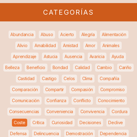
CATEGORÍAS
Abundancia
Abuso
Acierto
Alegría
Alimentación
Alivio
Amabilidad
Amistad
Amor
Animales
Aprendizaje
Astucia
Ausencia
Avaricia
Ayuda
Belleza
Beneficio
Bondad
Calidad
Cambio
Cariño
Castidad
Castigo
Celos
Clima
Compañía
Comparación
Compartir
Compasión
Compromiso
Comunicación
Confianza
Conflicto
Conocimiento
Consecuencias
Conveniencia
Convivencia
Cordura
Coste
Crítica
Curiosidad
Decisiones
Declive
Defensa
Delincuencia
Demostración
Dependencia