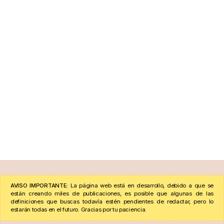
AVISO IMPORTANTE:
La página web está en desarrollo, debido a que se
están creando miles de publicaciones, es posible que algunas de las
definiciones que buscas todavía estén pendientes de redactar, pero lo
estarán todas en el futuro. Gracias por tu paciencia.