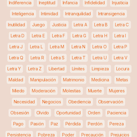
Indiferencia
Ineptitud
Infancia
Infidelidad
Injusticia
Inteligencia
Intimidad
Intranquilidad
Intransigencia
Inutilidad
Juego
Justicia
Letra A
Letra B
Letra C
Letra D
Letra E
Letra F
Letra G
Letra H
Letra I
Letra J
Letra L
Letra M
Letra N
Letra O
Letra P
Letra Q
Letra R
Letra S
Letra T
Letra U
Letra V
Letra Y
Letra Z
Libertad
Límites
Limpieza
Locura
Maldad
Manipulación
Matrimonio
Medicina
Metas
Miedo
Moderación
Molestias
Muerte
Mujeres
Necesidad
Negocios
Obediencia
Observación
Obsesión
Olvido
Oportunidad
Orden
Paciencia
Pago
Pasión
Paz
Pérdida
Perdón
Pereza
Persistencia
Pobreza
Poder
Precaución
Prejuicios