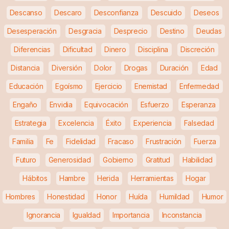
Descanso
Descaro
Desconfianza
Descuido
Deseos
Desesperación
Desgracia
Desprecio
Destino
Deudas
Diferencias
Dificultad
Dinero
Disciplina
Discreción
Distancia
Diversión
Dolor
Drogas
Duración
Edad
Educación
Egoísmo
Ejercicio
Enemistad
Enfermedad
Engaño
Envidia
Equivocación
Esfuerzo
Esperanza
Estrategia
Excelencia
Éxito
Experiencia
Falsedad
Familia
Fe
Fidelidad
Fracaso
Frustración
Fuerza
Futuro
Generosidad
Gobierno
Gratitud
Habilidad
Hábitos
Hambre
Herida
Herramientas
Hogar
Hombres
Honestidad
Honor
Huída
Humildad
Humor
Ignorancia
Igualdad
Importancia
Inconstancia