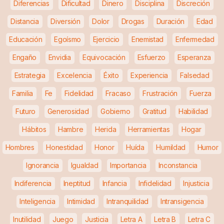
Diferencias
Dificultad
Dinero
Disciplina
Discreción
Distancia
Diversión
Dolor
Drogas
Duración
Edad
Educación
Egoísmo
Ejercicio
Enemistad
Enfermedad
Engaño
Envidia
Equivocación
Esfuerzo
Esperanza
Estrategia
Excelencia
Éxito
Experiencia
Falsedad
Familia
Fe
Fidelidad
Fracaso
Frustración
Fuerza
Futuro
Generosidad
Gobierno
Gratitud
Habilidad
Hábitos
Hambre
Herida
Herramientas
Hogar
Hombres
Honestidad
Honor
Huída
Humildad
Humor
Ignorancia
Igualdad
Importancia
Inconstancia
Indiferencia
Ineptitud
Infancia
Infidelidad
Injusticia
Inteligencia
Intimidad
Intranquilidad
Intransigencia
Inutilidad
Juego
Justicia
Letra A
Letra B
Letra C