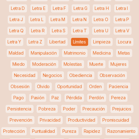
Letra D
Letra E
Letra F
Letra G
Letra H
Letra I
Letra J
Letra L
Letra M
Letra N
Letra O
Letra P
Letra Q
Letra R
Letra S
Letra T
Letra U
Letra V
Letra Y
Letra Z
Libertad
Límites
Limpieza
Locura
Maldad
Manipulación
Matrimonio
Medicina
Metas
Miedo
Moderación
Molestias
Muerte
Mujeres
Necesidad
Negocios
Obediencia
Observación
Obsesión
Olvido
Oportunidad
Orden
Paciencia
Pago
Pasión
Paz
Pérdida
Perdón
Pereza
Persistencia
Pobreza
Poder
Precaución
Prejuicios
Prevención
Privacidad
Productividad
Promiscuidad
Protección
Puntualidad
Pureza
Rapidez
Razonamiento