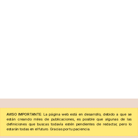
AVISO IMPORTANTE:
La página web está en desarrollo, debido a que se
están creando miles de publicaciones, es posible que algunas de las
definiciones que buscas todavía estén pendientes de redactar, pero lo
estarán todas en el futuro. Gracias por tu paciencia.