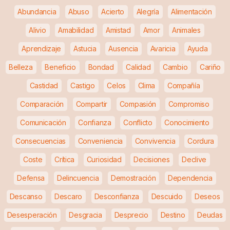
Abundancia
Abuso
Acierto
Alegría
Alimentación
Alivio
Amabilidad
Amistad
Amor
Animales
Aprendizaje
Astucia
Ausencia
Avaricia
Ayuda
Belleza
Beneficio
Bondad
Calidad
Cambio
Cariño
Castidad
Castigo
Celos
Clima
Compañía
Comparación
Compartir
Compasión
Compromiso
Comunicación
Confianza
Conflicto
Conocimiento
Consecuencias
Conveniencia
Convivencia
Cordura
Coste
Crítica
Curiosidad
Decisiones
Declive
Defensa
Delincuencia
Demostración
Dependencia
Descanso
Descaro
Desconfianza
Descuido
Deseos
Desesperación
Desgracia
Desprecio
Destino
Deudas