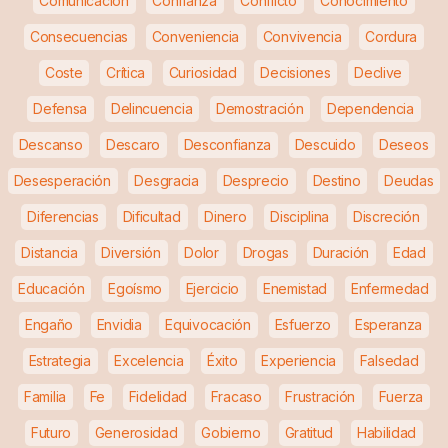
Comunicación
Confianza
Conflicto
Conocimiento
Consecuencias
Conveniencia
Convivencia
Cordura
Coste
Crítica
Curiosidad
Decisiones
Declive
Defensa
Delincuencia
Demostración
Dependencia
Descanso
Descaro
Desconfianza
Descuido
Deseos
Desesperación
Desgracia
Desprecio
Destino
Deudas
Diferencias
Dificultad
Dinero
Disciplina
Discreción
Distancia
Diversión
Dolor
Drogas
Duración
Edad
Educación
Egoísmo
Ejercicio
Enemistad
Enfermedad
Engaño
Envidia
Equivocación
Esfuerzo
Esperanza
Estrategia
Excelencia
Éxito
Experiencia
Falsedad
Familia
Fe
Fidelidad
Fracaso
Frustración
Fuerza
Futuro
Generosidad
Gobierno
Gratitud
Habilidad