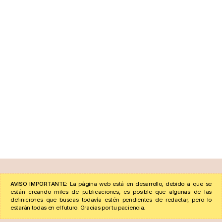
AVISO IMPORTANTE:
La página web está en desarrollo, debido a que se
están creando miles de publicaciones, es posible que algunas de las
definiciones que buscas todavía estén pendientes de redactar, pero lo
estarán todas en el futuro. Gracias por tu paciencia.