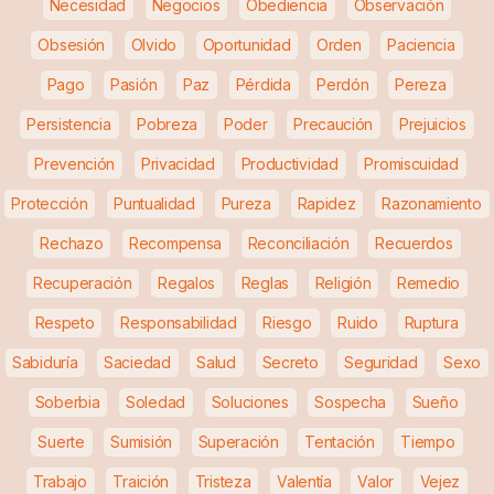
Necesidad
Negocios
Obediencia
Observación
Obsesión
Olvido
Oportunidad
Orden
Paciencia
Pago
Pasión
Paz
Pérdida
Perdón
Pereza
Persistencia
Pobreza
Poder
Precaución
Prejuicios
Prevención
Privacidad
Productividad
Promiscuidad
Protección
Puntualidad
Pureza
Rapidez
Razonamiento
Rechazo
Recompensa
Reconciliación
Recuerdos
Recuperación
Regalos
Reglas
Religión
Remedio
Respeto
Responsabilidad
Riesgo
Ruido
Ruptura
Sabiduría
Saciedad
Salud
Secreto
Seguridad
Sexo
Soberbia
Soledad
Soluciones
Sospecha
Sueño
Suerte
Sumisión
Superación
Tentación
Tiempo
Trabajo
Traición
Tristeza
Valentía
Valor
Vejez