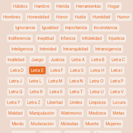
Hábitos
Hambre
Herida
Herramientas
Hogar
Hombres
Honestidad
Honor
Huída
Humildad
Humor
Ignorancia
Igualdad
Importancia
Inconstancia
Indiferencia
Ineptitud
Infancia
Infidelidad
Injusticia
Inteligencia
Intimidad
Intranquilidad
Intransigencia
Inutilidad
Juego
Justicia
Letra A
Letra B
Letra C
Letra D
Letra E
Letra F
Letra G
Letra H
Letra I
Letra J
Letra L
Letra M
Letra N
Letra O
Letra P
Letra Q
Letra R
Letra S
Letra T
Letra U
Letra V
Letra Y
Letra Z
Libertad
Límites
Limpieza
Locura
Maldad
Manipulación
Matrimonio
Medicina
Metas
Miedo
Moderación
Molestias
Muerte
Mujeres