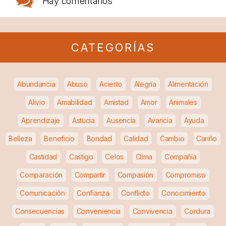
Hay
comentarios
CATEGORÍAS
Abundancia
Abuso
Acierto
Alegría
Alimentación
Alivio
Amabilidad
Amistad
Amor
Animales
Aprendizaje
Astucia
Ausencia
Avaricia
Ayuda
Belleza
Beneficio
Bondad
Calidad
Cambio
Cariño
Castidad
Castigo
Celos
Clima
Compañía
Comparación
Compartir
Compasión
Compromiso
Comunicación
Confianza
Conflicto
Conocimiento
Consecuencias
Conveniencia
Convivencia
Cordura