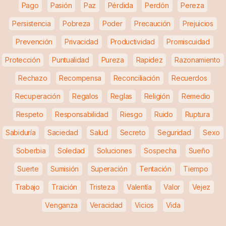
Pago
Pasión
Paz
Pérdida
Perdón
Pereza
Persistencia
Pobreza
Poder
Precaución
Prejuicios
Prevención
Privacidad
Productividad
Promiscuidad
Protección
Puntualidad
Pureza
Rapidez
Razonamiento
Rechazo
Recompensa
Reconciliación
Recuerdos
Recuperación
Regalos
Reglas
Religión
Remedio
Respeto
Responsabilidad
Riesgo
Ruido
Ruptura
Sabiduría
Saciedad
Salud
Secreto
Seguridad
Sexo
Soberbia
Soledad
Soluciones
Sospecha
Sueño
Suerte
Sumisión
Superación
Tentación
Tiempo
Trabajo
Traición
Tristeza
Valentía
Valor
Vejez
Venganza
Veracidad
Vicios
Vida