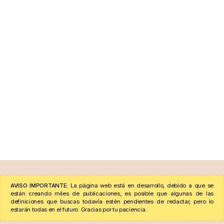
AVISO IMPORTANTE:
La página web está en desarrollo, debido a que se
están creando miles de publicaciones, es posible que algunas de las
definiciones que buscas todavía estén pendientes de redactar, pero lo
estarán todas en el futuro. Gracias por tu paciencia.