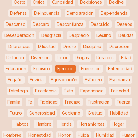
Coste
Crítica
Curiosidad
Decisiones
Declive
Defensa
Delincuencia
Demostración
Dependencia
Descanso
Descaro
Desconfianza
Descuido
Deseos
Desesperación
Desgracia
Desprecio
Destino
Deudas
Diferencias
Dificultad
Dinero
Disciplina
Discreción
Distancia
Diversión
Dolor
Drogas
Duración
Edad
Educación
Egoísmo
Ejercicio
Enemistad
Enfermedad
Engaño
Envidia
Equivocación
Esfuerzo
Esperanza
Estrategia
Excelencia
Éxito
Experiencia
Falsedad
Familia
Fe
Fidelidad
Fracaso
Frustración
Fuerza
Futuro
Generosidad
Gobierno
Gratitud
Habilidad
Hábitos
Hambre
Herida
Herramientas
Hogar
Hombres
Honestidad
Honor
Huída
Humildad
Humor