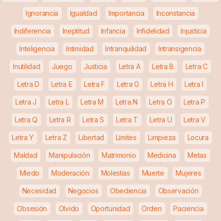
Ignorancia
Igualdad
Importancia
Inconstancia
Indiferencia
Ineptitud
Infancia
Infidelidad
Injusticia
Inteligencia
Intimidad
Intranquilidad
Intransigencia
Inutilidad
Juego
Justicia
Letra A
Letra B
Letra C
Letra D
Letra E
Letra F
Letra G
Letra H
Letra I
Letra J
Letra L
Letra M
Letra N
Letra O
Letra P
Letra Q
Letra R
Letra S
Letra T
Letra U
Letra V
Letra Y
Letra Z
Libertad
Límites
Limpieza
Locura
Maldad
Manipulación
Matrimonio
Medicina
Metas
Miedo
Moderación
Molestias
Muerte
Mujeres
Necesidad
Negocios
Obediencia
Observación
Obsesión
Olvido
Oportunidad
Orden
Paciencia