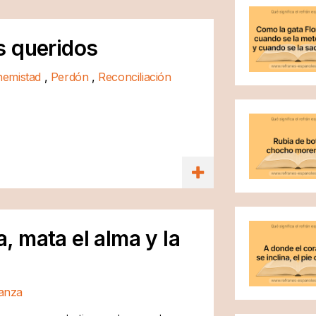
s queridos
nemistad
,
Perdón
,
Reconciliación
 mata el alma y la
anza