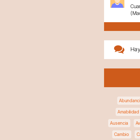
Cuan
(Mad
Ha
Abundanc
Amabilidad
Ausencia
Av
Cambio
C