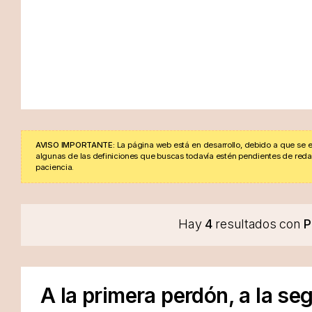
AVISO IMPORTANTE:
La página web está en desarrollo, debido a que se e
algunas de las definiciones que buscas todavía estén pendientes de redacta
paciencia.
Hay
4
resultados con
P
A la primera perdón, a la s