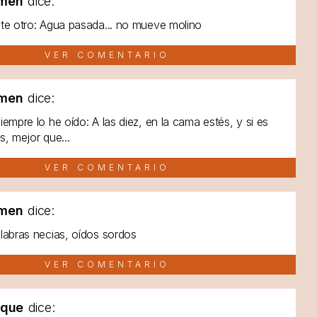
men
dice:
te otro: Agua pasada... no mueve molino
VER COMENTARIO
men
dice:
iempre lo he oído: A las diez, en la cama estés, y si es
s, mejor que...
VER COMENTARIO
men
dice:
labras necias, oídos sordos
VER COMENTARIO
lque
dice: