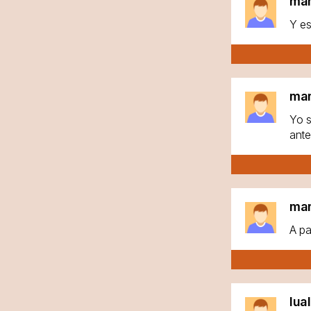
ma
Y es
ma
Yo s
ante
ma
A pa
lua