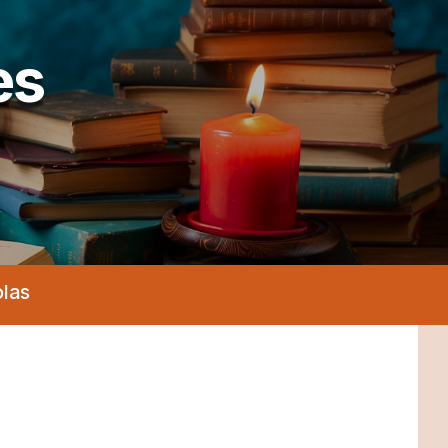
es
olas