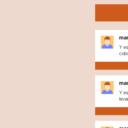
ma
Y es
cobi
ma
Y es
leva