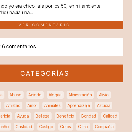
do yo era chico, alla por los 50, en mi ambiente
rid) había una...
VER COMENTARIO
y
6 comentarios
CATEGORÍAS
ia
Abuso
Acierto
Alegría
Alimentación
Alivio
Amistad
Amor
Animales
Aprendizaje
Astucia
aricia
Ayuda
Belleza
Beneficio
Bondad
Calidad
ariño
Castidad
Castigo
Celos
Clima
Compañía