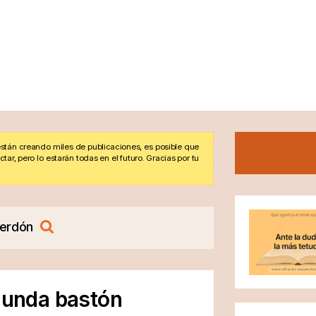
stán creando miles de publicaciones, es posible que
r, pero lo estarán todas en el futuro. Gracias por tu
erdón
egunda bastón