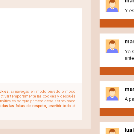
ma
Y es
ma
Yo s
ante
ma
okies
, si navegas en modo privado o modo
 activar temporalmente las cookies y después
A pa
tomática es porque primero debe ser revisado
das las faltas de respeto, escribir todo el
lua