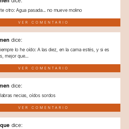
men
dice:
te otro: Agua pasada... no mueve molino
VER COMENTARIO
men
dice:
iempre lo he oído: A las diez, en la cama estés, y si es
s, mejor que...
VER COMENTARIO
men
dice:
labras necias, oídos sordos
VER COMENTARIO
lque
dice: