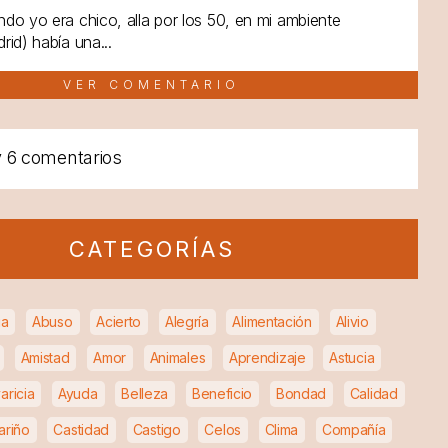
do yo era chico, alla por los 50, en mi ambiente
rid) había una...
VER COMENTARIO
y
6 comentarios
CATEGORÍAS
ia
Abuso
Acierto
Alegría
Alimentación
Alivio
Amistad
Amor
Animales
Aprendizaje
Astucia
aricia
Ayuda
Belleza
Beneficio
Bondad
Calidad
ariño
Castidad
Castigo
Celos
Clima
Compañía