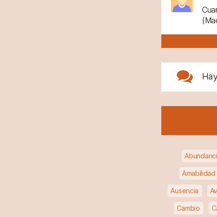
Cuan
(Mad
Ha
Abundanc
Amabilidad
Ausencia
Av
Cambio
C