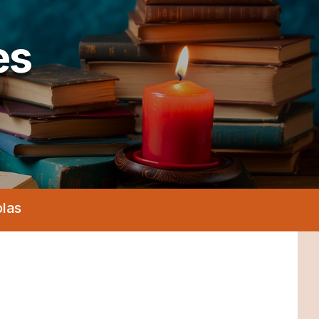
es
olas