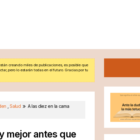
stán creando miles de publicaciones, es posible que
r, pero lo estarán todas en el futuro. Gracias por tu
den
,
Salud
A las diez en la cama
 y mejor antes que