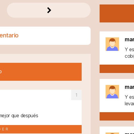
entario
ma
Y es
cobi
o
ma
Y es
leva
, mejor que después
DER