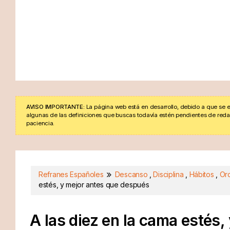
AVISO IMPORTANTE:
La página web está en desarrollo, debido a que se e
algunas de las definiciones que buscas todavía estén pendientes de redacta
paciencia.
Refranes Españoles
Descanso
,
Disciplina
,
Hábitos
,
Or
estés, y mejor antes que después
A las diez en la cama estés,