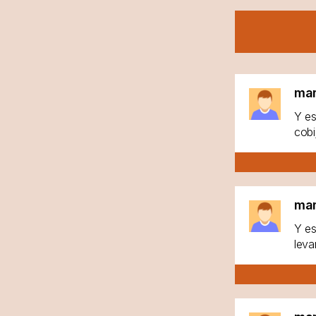
ma
Y es
cobi
ma
Y es
leva