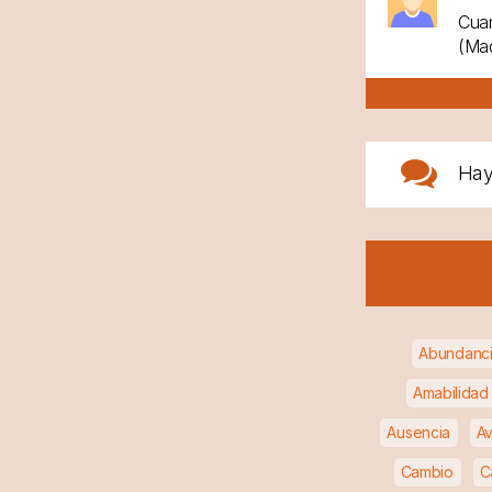
Cuan
(Mad
Ha
Abundanc
Amabilidad
Ausencia
Av
Cambio
C