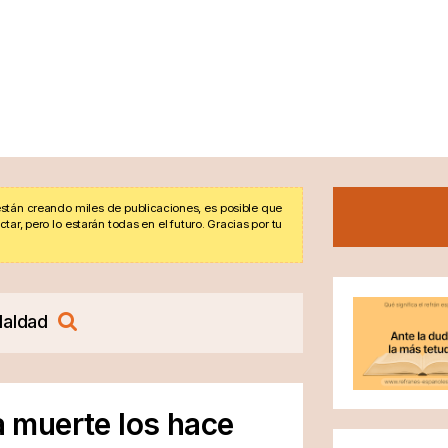
stán creando miles de publicaciones, es posible que
r, pero lo estarán todas en el futuro. Gracias por tu
aldad
la muerte los hace