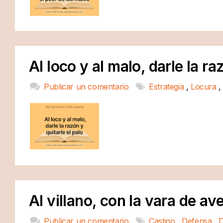
Al loco y al malo, darle la ra
Publicar un comentario
Estrategia
,
Locura
Al villano, con la vara de av
Publicar un comentario
Castigo
,
Defensa
,
D