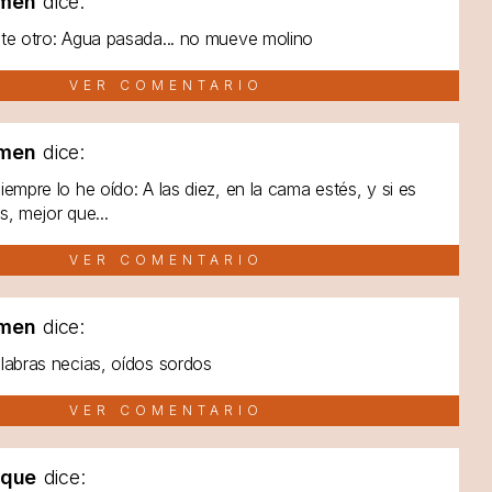
men
dice:
te otro: Agua pasada... no mueve molino
VER COMENTARIO
men
dice:
iempre lo he oído: A las diez, en la cama estés, y si es
s, mejor que...
VER COMENTARIO
men
dice:
labras necias, oídos sordos
VER COMENTARIO
lque
dice: