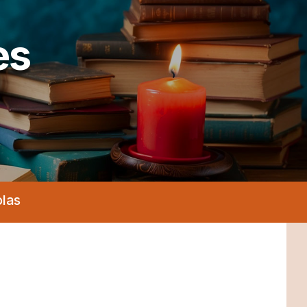
es
olas