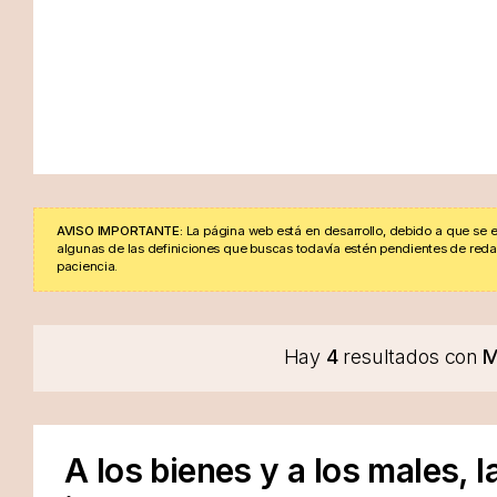
AVISO IMPORTANTE:
La página web está en desarrollo, debido a que se e
algunas de las definiciones que buscas todavía estén pendientes de redacta
paciencia.
Hay
4
resultados con
M
A los bienes y a los males, 