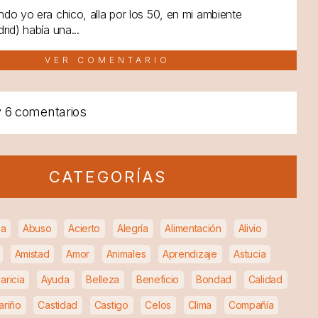
do yo era chico, alla por los 50, en mi ambiente
rid) había una...
VER COMENTARIO
y
6 comentarios
CATEGORÍAS
ia
Abuso
Acierto
Alegría
Alimentación
Alivio
Amistad
Amor
Animales
Aprendizaje
Astucia
aricia
Ayuda
Belleza
Beneficio
Bondad
Calidad
ariño
Castidad
Castigo
Celos
Clima
Compañía