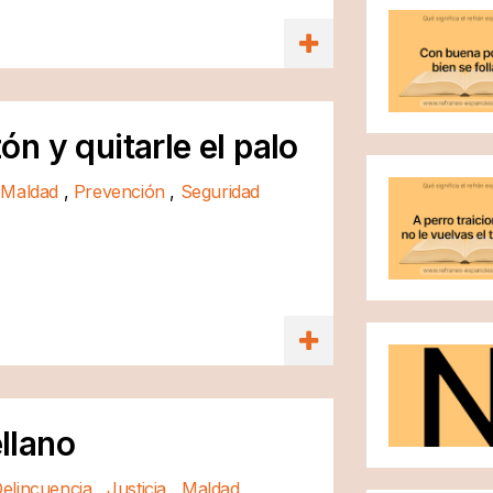
zón y quitarle el palo
,
Maldad
,
Prevención
,
Seguridad
ellano
elincuencia
,
Justicia
,
Maldad