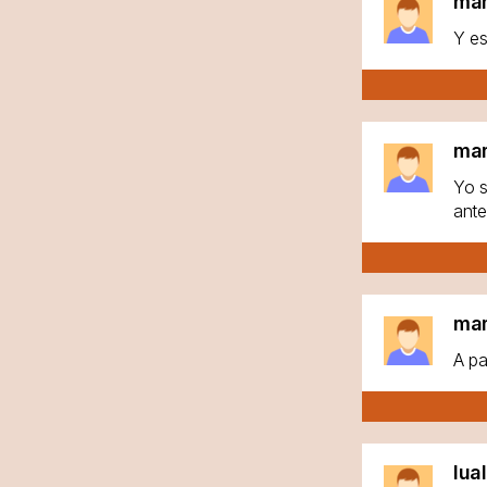
ma
Y es
ma
Yo s
ante
ma
A pa
lua