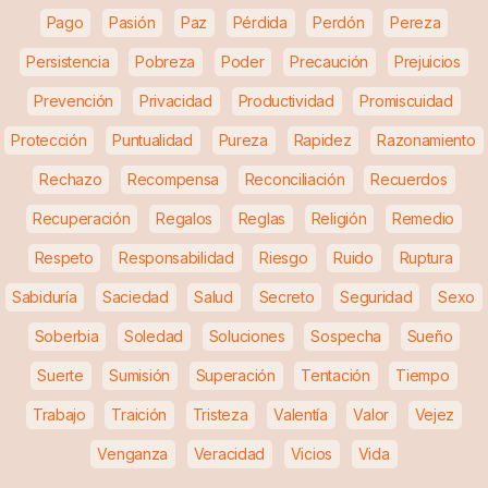
Pago
Pasión
Paz
Pérdida
Perdón
Pereza
Persistencia
Pobreza
Poder
Precaución
Prejuicios
Prevención
Privacidad
Productividad
Promiscuidad
Protección
Puntualidad
Pureza
Rapidez
Razonamiento
Rechazo
Recompensa
Reconciliación
Recuerdos
Recuperación
Regalos
Reglas
Religión
Remedio
Respeto
Responsabilidad
Riesgo
Ruido
Ruptura
Sabiduría
Saciedad
Salud
Secreto
Seguridad
Sexo
Soberbia
Soledad
Soluciones
Sospecha
Sueño
Suerte
Sumisión
Superación
Tentación
Tiempo
Trabajo
Traición
Tristeza
Valentía
Valor
Vejez
Venganza
Veracidad
Vicios
Vida