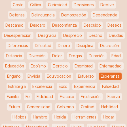
Coste
Crítica
Curiosidad
Decisiones
Declive
Defensa
Delincuencia
Demostración
Dependencia
Descanso
Descaro
Desconfianza
Descuido
Deseos
Desesperación
Desgracia
Desprecio
Destino
Deudas
Diferencias
Dificultad
Dinero
Disciplina
Discreción
Distancia
Diversión
Dolor
Drogas
Duración
Edad
Educación
Egoísmo
Ejercicio
Enemistad
Enfermedad
Engaño
Envidia
Equivocación
Esfuerzo
Esperanza
Estrategia
Excelencia
Éxito
Experiencia
Falsedad
Familia
Fe
Fidelidad
Fracaso
Frustración
Fuerza
Futuro
Generosidad
Gobierno
Gratitud
Habilidad
Hábitos
Hambre
Herida
Herramientas
Hogar