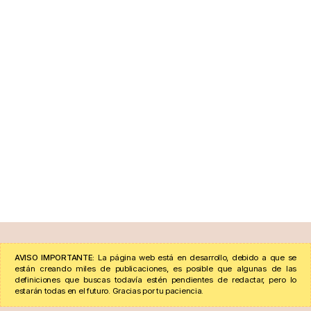
AVISO IMPORTANTE:
La página web está en desarrollo, debido a que se
están creando miles de publicaciones, es posible que algunas de las
definiciones que buscas todavía estén pendientes de redactar, pero lo
estarán todas en el futuro. Gracias por tu paciencia.