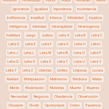
Hombres
Honestidad
Honor
Huída
Humildad
Humor
Ignorancia
Igualdad
Importancia
Inconstancia
Indiferencia
Ineptitud
Infancia
Infidelidad
Injusticia
Inteligencia
Intimidad
Intranquilidad
Intransigencia
Inutilidad
Juego
Justicia
Letra A
Letra B
Letra C
Letra D
Letra E
Letra F
Letra G
Letra H
Letra I
Letra J
Letra L
Letra M
Letra N
Letra O
Letra P
Letra Q
Letra R
Letra S
Letra T
Letra U
Letra V
Letra Y
Letra Z
Libertad
Límites
Limpieza
Locura
Maldad
Manipulación
Matrimonio
Medicina
Metas
Miedo
Moderación
Molestias
Muerte
Mujeres
Necesidad
Negocios
Obediencia
Observación
Obsesión
Olvido
Oportunidad
Orden
Paciencia