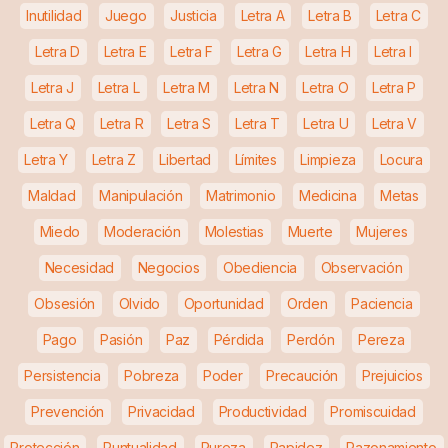
Inutilidad
Juego
Justicia
Letra A
Letra B
Letra C
Letra D
Letra E
Letra F
Letra G
Letra H
Letra I
Letra J
Letra L
Letra M
Letra N
Letra O
Letra P
Letra Q
Letra R
Letra S
Letra T
Letra U
Letra V
Letra Y
Letra Z
Libertad
Límites
Limpieza
Locura
Maldad
Manipulación
Matrimonio
Medicina
Metas
Miedo
Moderación
Molestias
Muerte
Mujeres
Necesidad
Negocios
Obediencia
Observación
Obsesión
Olvido
Oportunidad
Orden
Paciencia
Pago
Pasión
Paz
Pérdida
Perdón
Pereza
Persistencia
Pobreza
Poder
Precaución
Prejuicios
Prevención
Privacidad
Productividad
Promiscuidad
Protección
Puntualidad
Pureza
Rapidez
Razonamiento