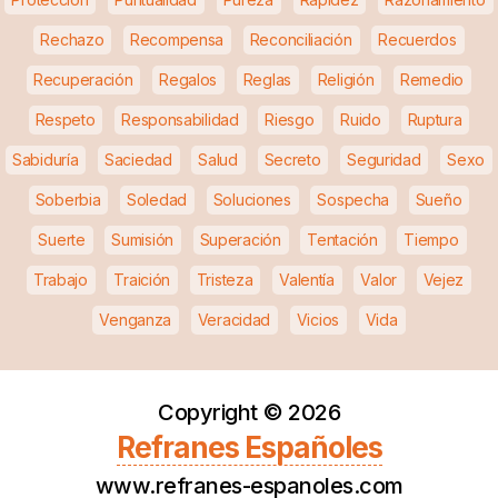
Rechazo
Recompensa
Reconciliación
Recuerdos
Recuperación
Regalos
Reglas
Religión
Remedio
Respeto
Responsabilidad
Riesgo
Ruido
Ruptura
Sabiduría
Saciedad
Salud
Secreto
Seguridad
Sexo
Soberbia
Soledad
Soluciones
Sospecha
Sueño
Suerte
Sumisión
Superación
Tentación
Tiempo
Trabajo
Traición
Tristeza
Valentía
Valor
Vejez
Venganza
Veracidad
Vicios
Vida
Copyright ©
2026
Refranes Españoles
www.refranes-espanoles.com