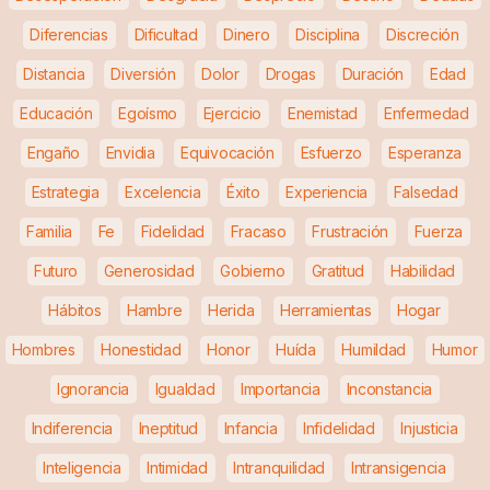
Diferencias
Dificultad
Dinero
Disciplina
Discreción
Distancia
Diversión
Dolor
Drogas
Duración
Edad
Educación
Egoísmo
Ejercicio
Enemistad
Enfermedad
Engaño
Envidia
Equivocación
Esfuerzo
Esperanza
Estrategia
Excelencia
Éxito
Experiencia
Falsedad
Familia
Fe
Fidelidad
Fracaso
Frustración
Fuerza
Futuro
Generosidad
Gobierno
Gratitud
Habilidad
Hábitos
Hambre
Herida
Herramientas
Hogar
Hombres
Honestidad
Honor
Huída
Humildad
Humor
Ignorancia
Igualdad
Importancia
Inconstancia
Indiferencia
Ineptitud
Infancia
Infidelidad
Injusticia
Inteligencia
Intimidad
Intranquilidad
Intransigencia