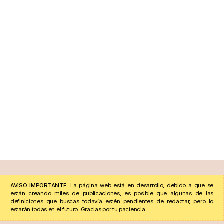
AVISO IMPORTANTE:
La página web está en desarrollo, debido a que se
están creando miles de publicaciones, es posible que algunas de las
definiciones que buscas todavía estén pendientes de redactar, pero lo
estarán todas en el futuro. Gracias por tu paciencia.