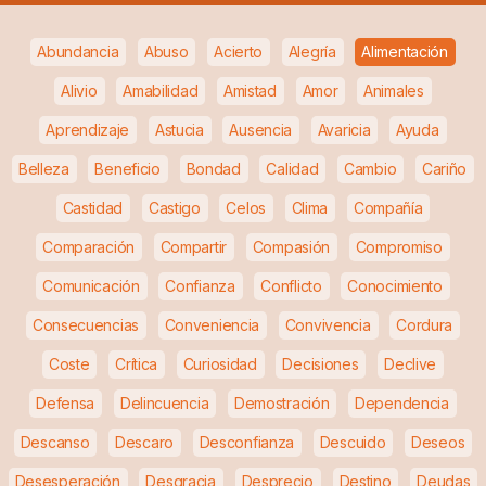
Abundancia
Abuso
Acierto
Alegría
Alimentación
Alivio
Amabilidad
Amistad
Amor
Animales
Aprendizaje
Astucia
Ausencia
Avaricia
Ayuda
Belleza
Beneficio
Bondad
Calidad
Cambio
Cariño
Castidad
Castigo
Celos
Clima
Compañía
Comparación
Compartir
Compasión
Compromiso
Comunicación
Confianza
Conflicto
Conocimiento
Consecuencias
Conveniencia
Convivencia
Cordura
Coste
Crítica
Curiosidad
Decisiones
Declive
Defensa
Delincuencia
Demostración
Dependencia
Descanso
Descaro
Desconfianza
Descuido
Deseos
Desesperación
Desgracia
Desprecio
Destino
Deudas