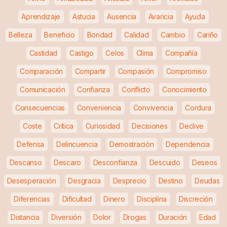
Aprendizaje
Astucia
Ausencia
Avaricia
Ayuda
Belleza
Beneficio
Bondad
Calidad
Cambio
Cariño
Castidad
Castigo
Celos
Clima
Compañía
Comparación
Compartir
Compasión
Compromiso
Comunicación
Confianza
Conflicto
Conocimiento
Consecuencias
Conveniencia
Convivencia
Cordura
Coste
Crítica
Curiosidad
Decisiones
Declive
Defensa
Delincuencia
Demostración
Dependencia
Descanso
Descaro
Desconfianza
Descuido
Deseos
Desesperación
Desgracia
Desprecio
Destino
Deudas
Diferencias
Dificultad
Dinero
Disciplina
Discreción
Distancia
Diversión
Dolor
Drogas
Duración
Edad