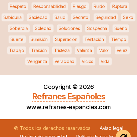
Respeto
Responsabilidad
Riesgo
Ruido
Ruptura
Sabiduría
Saciedad
Salud
Secreto
Seguridad
Sexo
Soberbia
Soledad
Soluciones
Sospecha
Sueño
Suerte
Sumisión
Superación
Tentación
Tiempo
Trabajo
Traición
Tristeza
Valentía
Valor
Vejez
Venganza
Veracidad
Vicios
Vida
Copyright ©
2026
Refranes Españoles
www.refranes-espanoles.com
© Todos los derechos reservados
Aviso legal
Política de privacidad
Política de cookies