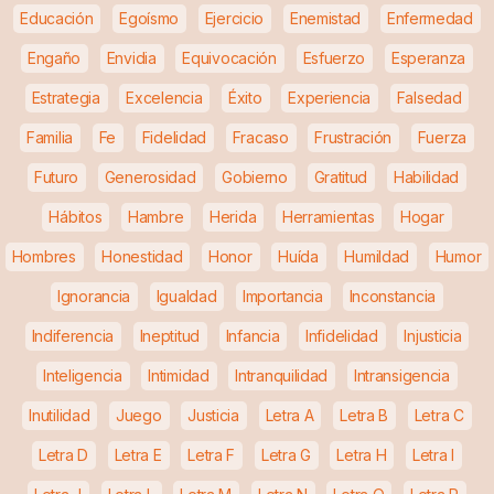
Educación
Egoísmo
Ejercicio
Enemistad
Enfermedad
Engaño
Envidia
Equivocación
Esfuerzo
Esperanza
Estrategia
Excelencia
Éxito
Experiencia
Falsedad
Familia
Fe
Fidelidad
Fracaso
Frustración
Fuerza
Futuro
Generosidad
Gobierno
Gratitud
Habilidad
Hábitos
Hambre
Herida
Herramientas
Hogar
Hombres
Honestidad
Honor
Huída
Humildad
Humor
Ignorancia
Igualdad
Importancia
Inconstancia
Indiferencia
Ineptitud
Infancia
Infidelidad
Injusticia
Inteligencia
Intimidad
Intranquilidad
Intransigencia
Inutilidad
Juego
Justicia
Letra A
Letra B
Letra C
Letra D
Letra E
Letra F
Letra G
Letra H
Letra I