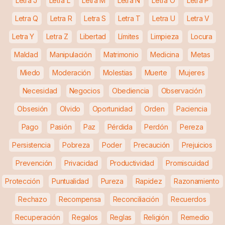
Letra J
Letra L
Letra M
Letra N
Letra O
Letra P
Letra Q
Letra R
Letra S
Letra T
Letra U
Letra V
Letra Y
Letra Z
Libertad
Límites
Limpieza
Locura
Maldad
Manipulación
Matrimonio
Medicina
Metas
Miedo
Moderación
Molestias
Muerte
Mujeres
Necesidad
Negocios
Obediencia
Observación
Obsesión
Olvido
Oportunidad
Orden
Paciencia
Pago
Pasión
Paz
Pérdida
Perdón
Pereza
Persistencia
Pobreza
Poder
Precaución
Prejuicios
Prevención
Privacidad
Productividad
Promiscuidad
Protección
Puntualidad
Pureza
Rapidez
Razonamiento
Rechazo
Recompensa
Reconciliación
Recuerdos
Recuperación
Regalos
Reglas
Religión
Remedio