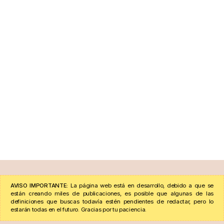
AVISO IMPORTANTE:
La página web está en desarrollo, debido a que se
están creando miles de publicaciones, es posible que algunas de las
definiciones que buscas todavía estén pendientes de redactar, pero lo
estarán todas en el futuro. Gracias por tu paciencia.