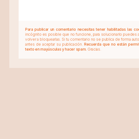
Para publicar un comentario necesitas tener habilitadas las co
incógnito es posible que no funcione, para solucionarlo puedes
volver a bloquearlas. Si tu comentario no se publica de forma au
antes de aceptar su publicación.
Recuerda que no están permiti
texto en mayúsculas y hacer spam.
Gracias.