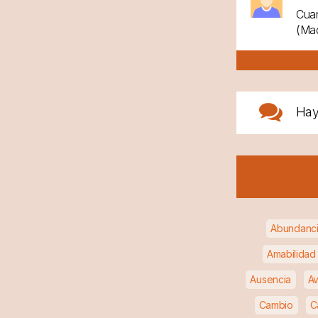
Cuan
(Mad
Ha
Abundanc
Amabilidad
Ausencia
Av
Cambio
C