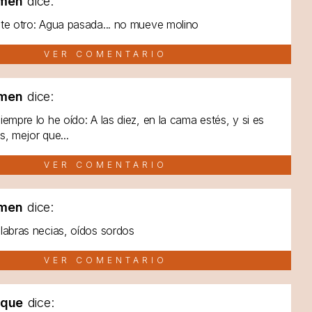
men
dice:
te otro: Agua pasada... no mueve molino
VER COMENTARIO
men
dice:
iempre lo he oído: A las diez, en la cama estés, y si es
s, mejor que...
VER COMENTARIO
men
dice:
labras necias, oídos sordos
VER COMENTARIO
lque
dice: