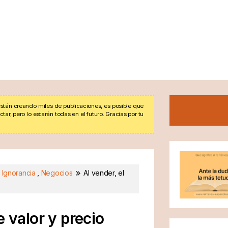
stán creando miles de publicaciones, es posible que
r, pero lo estarán todas en el futuro. Gracias por tu
,
Ignorancia
,
Negocios
Al vender, el
e valor y precio