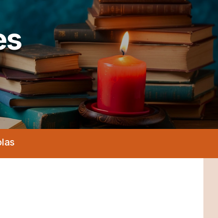
es
olas