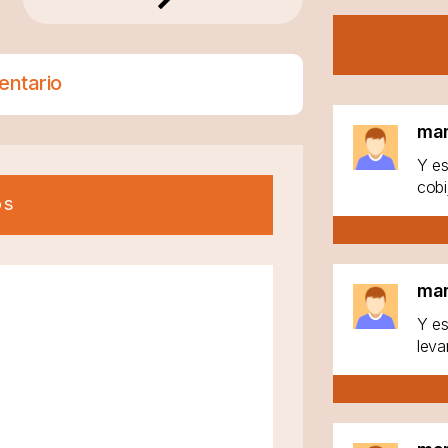
entario
ma
Y es
cobi
os
ma
Y es
leva