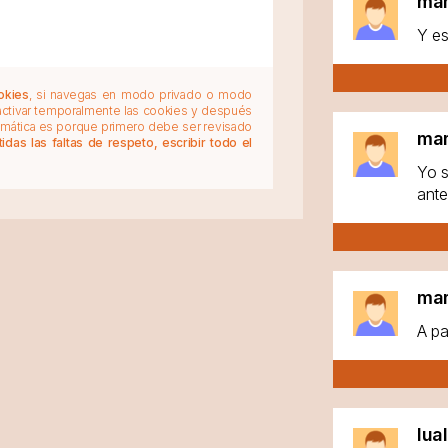
ma
Y es
okies
, si navegas en modo privado o modo
 activar temporalmente las cookies y después
tomática es porque primero debe ser revisado
ma
das las faltas de respeto, escribir todo el
Yo s
ante
ma
A pa
lua