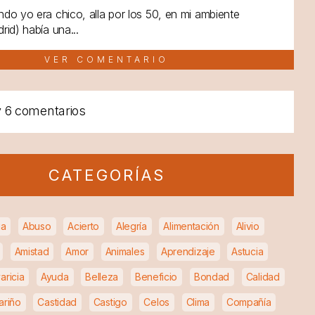
do yo era chico, alla por los 50, en mi ambiente
rid) había una...
VER COMENTARIO
y
6 comentarios
CATEGORÍAS
ia
Abuso
Acierto
Alegría
Alimentación
Alivio
Amistad
Amor
Animales
Aprendizaje
Astucia
aricia
Ayuda
Belleza
Beneficio
Bondad
Calidad
ariño
Castidad
Castigo
Celos
Clima
Compañía