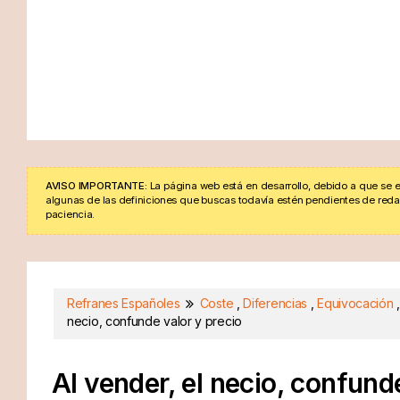
AVISO IMPORTANTE:
La página web está en desarrollo, debido a que se e
algunas de las definiciones que buscas todavía estén pendientes de redacta
paciencia.
Refranes Españoles
Coste
,
Diferencias
,
Equivocación
necio, confunde valor y precio
Al vender, el necio, confund