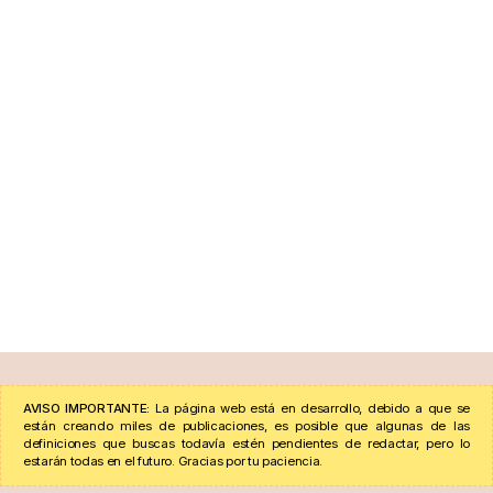
AVISO IMPORTANTE:
La página web está en desarrollo, debido a que se
están creando miles de publicaciones, es posible que algunas de las
definiciones que buscas todavía estén pendientes de redactar, pero lo
estarán todas en el futuro. Gracias por tu paciencia.