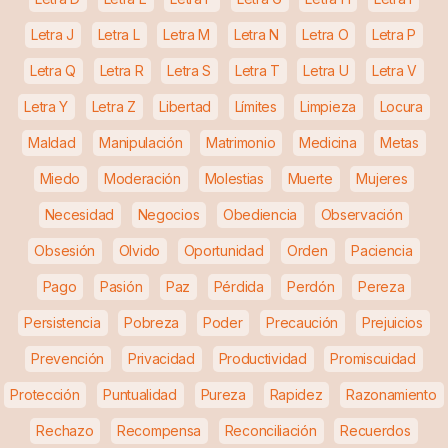
Letra J
Letra L
Letra M
Letra N
Letra O
Letra P
Letra Q
Letra R
Letra S
Letra T
Letra U
Letra V
Letra Y
Letra Z
Libertad
Límites
Limpieza
Locura
Maldad
Manipulación
Matrimonio
Medicina
Metas
Miedo
Moderación
Molestias
Muerte
Mujeres
Necesidad
Negocios
Obediencia
Observación
Obsesión
Olvido
Oportunidad
Orden
Paciencia
Pago
Pasión
Paz
Pérdida
Perdón
Pereza
Persistencia
Pobreza
Poder
Precaución
Prejuicios
Prevención
Privacidad
Productividad
Promiscuidad
Protección
Puntualidad
Pureza
Rapidez
Razonamiento
Rechazo
Recompensa
Reconciliación
Recuerdos