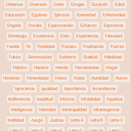
Distancia
Diversión
Dolor
Drogas
Duración
Edad
Educación
Egoísmo
Ejercicio
Enemistad
Enfermedad
Engaño
Envidia
Equivocación
Esfuerzo
Esperanza
Estrategia
Excelencia
Éxito
Experiencia
Falsedad
Familia
Fe
Fidelidad
Fracaso
Frustración
Fuerza
Futuro
Generosidad
Gobierno
Gratitud
Habilidad
Hábitos
Hambre
Herida
Herramientas
Hogar
Hombres
Honestidad
Honor
Huída
Humildad
Humor
Ignorancia
Igualdad
Importancia
Inconstancia
Indiferencia
Ineptitud
Infancia
Infidelidad
Injusticia
Inteligencia
Intimidad
Intranquilidad
Intransigencia
Inutilidad
Juego
Justicia
Letra A
Letra B
Letra C
Letra D
Letra E
Letra F
Letra G
Letra H
Letra I