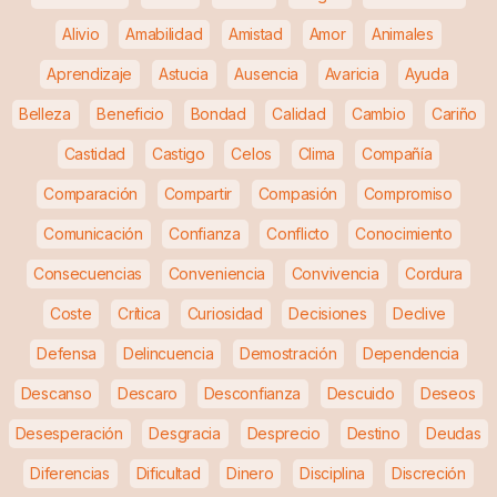
Alivio
Amabilidad
Amistad
Amor
Animales
Aprendizaje
Astucia
Ausencia
Avaricia
Ayuda
Belleza
Beneficio
Bondad
Calidad
Cambio
Cariño
Castidad
Castigo
Celos
Clima
Compañía
Comparación
Compartir
Compasión
Compromiso
Comunicación
Confianza
Conflicto
Conocimiento
Consecuencias
Conveniencia
Convivencia
Cordura
Coste
Crítica
Curiosidad
Decisiones
Declive
Defensa
Delincuencia
Demostración
Dependencia
Descanso
Descaro
Desconfianza
Descuido
Deseos
Desesperación
Desgracia
Desprecio
Destino
Deudas
Diferencias
Dificultad
Dinero
Disciplina
Discreción