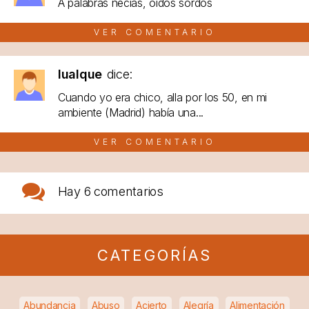
A palabras necias, oídos sordos
VER COMENTARIO
lualque
dice:
Cuando yo era chico, alla por los 50, en mi
ambiente (Madrid) había una...
VER COMENTARIO
Hay
6 comentarios
CATEGORÍAS
Abundancia
Abuso
Acierto
Alegría
Alimentación