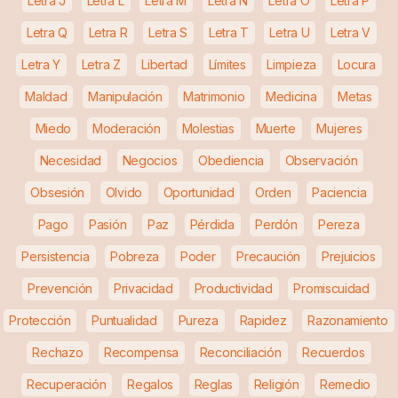
Letra J
Letra L
Letra M
Letra N
Letra O
Letra P
Letra Q
Letra R
Letra S
Letra T
Letra U
Letra V
Letra Y
Letra Z
Libertad
Límites
Limpieza
Locura
Maldad
Manipulación
Matrimonio
Medicina
Metas
Miedo
Moderación
Molestias
Muerte
Mujeres
Necesidad
Negocios
Obediencia
Observación
Obsesión
Olvido
Oportunidad
Orden
Paciencia
Pago
Pasión
Paz
Pérdida
Perdón
Pereza
Persistencia
Pobreza
Poder
Precaución
Prejuicios
Prevención
Privacidad
Productividad
Promiscuidad
Protección
Puntualidad
Pureza
Rapidez
Razonamiento
Rechazo
Recompensa
Reconciliación
Recuerdos
Recuperación
Regalos
Reglas
Religión
Remedio