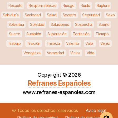
Respeto
Responsabilidad
Riesgo
Ruido
Ruptura
Sabiduría
Saciedad
Salud
Secreto
Seguridad
Sexo
Soberbia
Soledad
Soluciones
Sospecha
Sueño
Suerte
Sumisión
Superación
Tentación
Tiempo
Trabajo
Traición
Tristeza
Valentía
Valor
Vejez
Venganza
Veracidad
Vicios
Vida
Copyright ©
2026
Refranes Españoles
www.refranes-espanoles.com
© Todos los derechos reservados
Aviso legal
Política de privacidad
Política de cookies