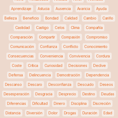
Aprendizaje
Astucia
Ausencia
Avaricia
Ayuda
Belleza
Beneficio
Bondad
Calidad
Cambio
Cariño
Castidad
Castigo
Celos
Clima
Compañía
Comparación
Compartir
Compasión
Compromiso
Comunicación
Confianza
Conflicto
Conocimiento
Consecuencias
Conveniencia
Convivencia
Cordura
Coste
Crítica
Curiosidad
Decisiones
Declive
Defensa
Delincuencia
Demostración
Dependencia
Descanso
Descaro
Desconfianza
Descuido
Deseos
Desesperación
Desgracia
Desprecio
Destino
Deudas
Diferencias
Dificultad
Dinero
Disciplina
Discreción
Distancia
Diversión
Dolor
Drogas
Duración
Edad