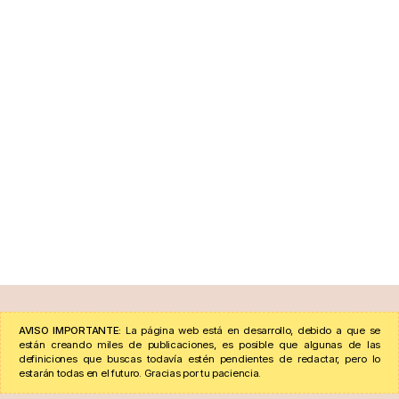
AVISO IMPORTANTE:
La página web está en desarrollo, debido a que se
están creando miles de publicaciones, es posible que algunas de las
definiciones que buscas todavía estén pendientes de redactar, pero lo
estarán todas en el futuro. Gracias por tu paciencia.