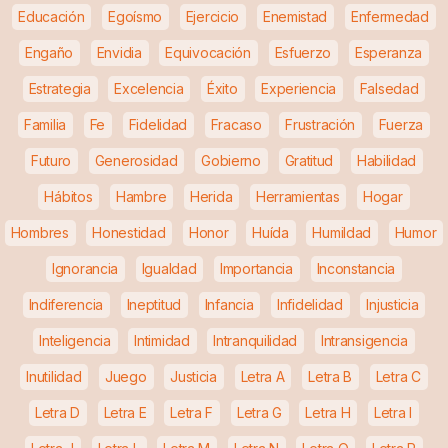
Educación
Egoísmo
Ejercicio
Enemistad
Enfermedad
Engaño
Envidia
Equivocación
Esfuerzo
Esperanza
Estrategia
Excelencia
Éxito
Experiencia
Falsedad
Familia
Fe
Fidelidad
Fracaso
Frustración
Fuerza
Futuro
Generosidad
Gobierno
Gratitud
Habilidad
Hábitos
Hambre
Herida
Herramientas
Hogar
Hombres
Honestidad
Honor
Huída
Humildad
Humor
Ignorancia
Igualdad
Importancia
Inconstancia
Indiferencia
Ineptitud
Infancia
Infidelidad
Injusticia
Inteligencia
Intimidad
Intranquilidad
Intransigencia
Inutilidad
Juego
Justicia
Letra A
Letra B
Letra C
Letra D
Letra E
Letra F
Letra G
Letra H
Letra I