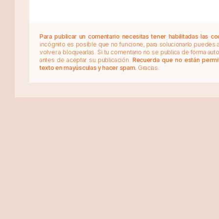
Para publicar un comentario necesitas tener habilitadas las co
incógnito es posible que no funcione, para solucionarlo puedes
volver a bloquearlas. Si tu comentario no se publica de forma au
antes de aceptar su publicación.
Recuerda que no están permiti
texto en mayúsculas y hacer spam.
Gracias.