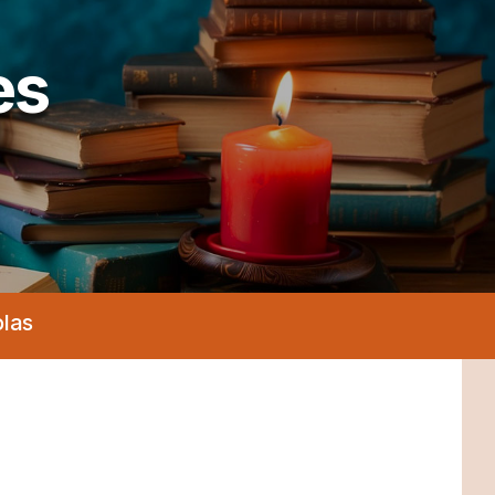
es
olas