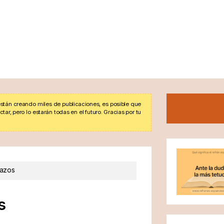
stán creando miles de publicaciones, es posible que
r, pero lo estarán todas en el futuro. Gracias por tu
lazos
s