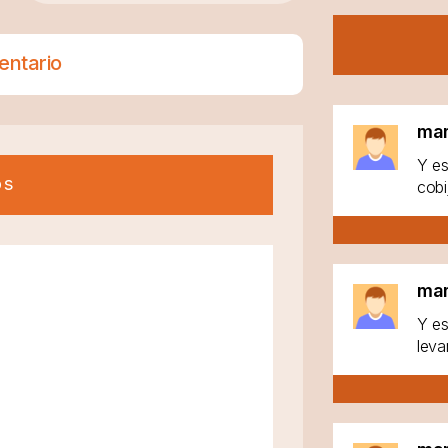
entario
ma
Y es
os
cobi
ma
Y es
leva