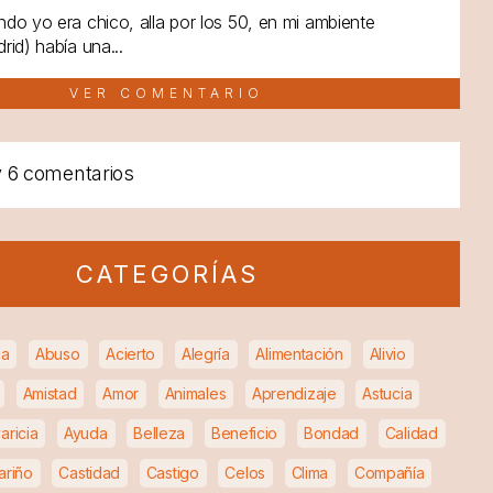
do yo era chico, alla por los 50, en mi ambiente
rid) había una...
VER COMENTARIO
y
6 comentarios
CATEGORÍAS
ia
Abuso
Acierto
Alegría
Alimentación
Alivio
Amistad
Amor
Animales
Aprendizaje
Astucia
aricia
Ayuda
Belleza
Beneficio
Bondad
Calidad
ariño
Castidad
Castigo
Celos
Clima
Compañía