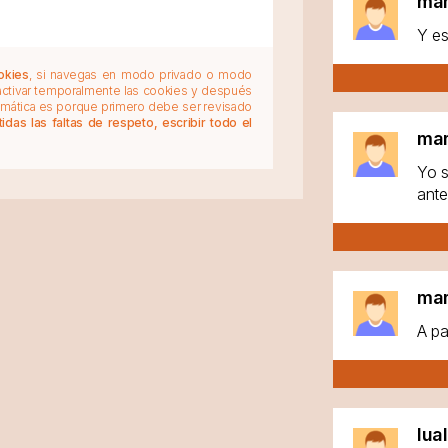
ma
Y es
okies
, si navegas en modo privado o modo
 activar temporalmente las cookies y después
tomática es porque primero debe ser revisado
das las faltas de respeto, escribir todo el
ma
Yo s
ante
ma
A pa
lua