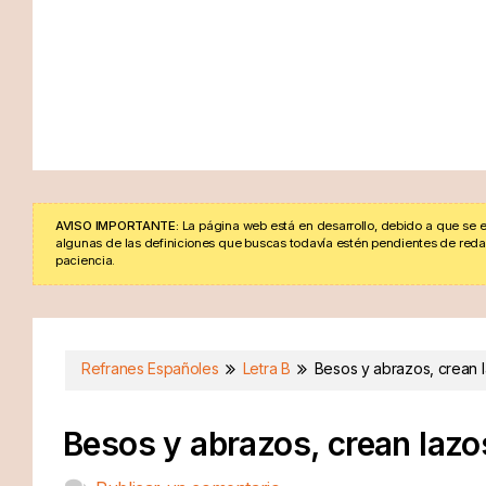
AVISO IMPORTANTE:
La página web está en desarrollo, debido a que se e
algunas de las definiciones que buscas todavía estén pendientes de redacta
paciencia.
Refranes Españoles
Letra B
Besos y abrazos, crean 
Besos y abrazos, crean lazo