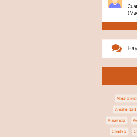
Cuan
(Mad
Ha
Abundanc
Amabilidad
Ausencia
Av
Cambio
C