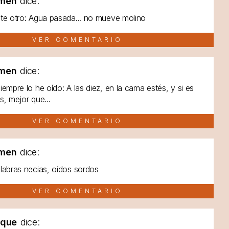
men
dice:
te otro: Agua pasada... no mueve molino
VER COMENTARIO
men
dice:
iempre lo he oído: A las diez, en la cama estés, y si es
s, mejor que...
VER COMENTARIO
men
dice:
labras necias, oídos sordos
VER COMENTARIO
lque
dice: