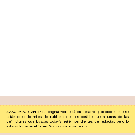
AVISO IMPORTANTE:
La página web está en desarrollo, debido a que se
están creando miles de publicaciones, es posible que algunas de las
definiciones que buscas todavía estén pendientes de redactar, pero lo
estarán todas en el futuro. Gracias por tu paciencia.