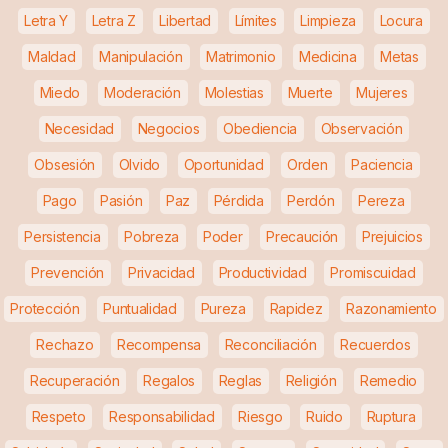
Letra Y
Letra Z
Libertad
Límites
Limpieza
Locura
Maldad
Manipulación
Matrimonio
Medicina
Metas
Miedo
Moderación
Molestias
Muerte
Mujeres
Necesidad
Negocios
Obediencia
Observación
Obsesión
Olvido
Oportunidad
Orden
Paciencia
Pago
Pasión
Paz
Pérdida
Perdón
Pereza
Persistencia
Pobreza
Poder
Precaución
Prejuicios
Prevención
Privacidad
Productividad
Promiscuidad
Protección
Puntualidad
Pureza
Rapidez
Razonamiento
Rechazo
Recompensa
Reconciliación
Recuerdos
Recuperación
Regalos
Reglas
Religión
Remedio
Respeto
Responsabilidad
Riesgo
Ruido
Ruptura