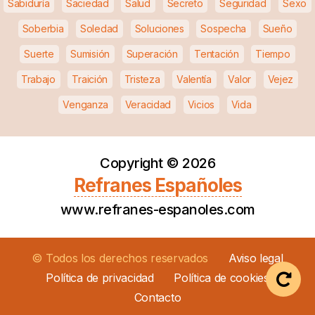
Sabiduría
Saciedad
Salud
Secreto
Seguridad
Sexo
Soberbia
Soledad
Soluciones
Sospecha
Sueño
Suerte
Sumisión
Superación
Tentación
Tiempo
Trabajo
Traición
Tristeza
Valentía
Valor
Vejez
Venganza
Veracidad
Vicios
Vida
Copyright ©
2026
Refranes Españoles
www.refranes-espanoles.com
© Todos los derechos reservados
Aviso legal
Política de privacidad
Política de cookies
Contacto