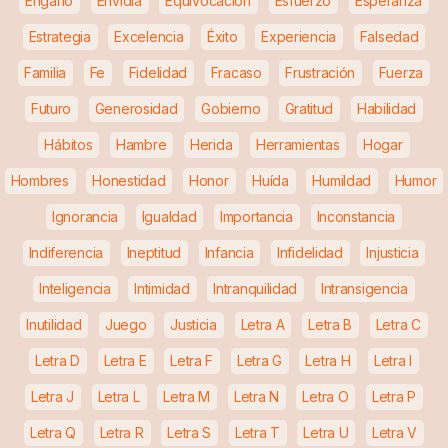
Engaño
Envidia
Equivocación
Esfuerzo
Esperanza
Estrategia
Excelencia
Éxito
Experiencia
Falsedad
Familia
Fe
Fidelidad
Fracaso
Frustración
Fuerza
Futuro
Generosidad
Gobierno
Gratitud
Habilidad
Hábitos
Hambre
Herida
Herramientas
Hogar
Hombres
Honestidad
Honor
Huída
Humildad
Humor
Ignorancia
Igualdad
Importancia
Inconstancia
Indiferencia
Ineptitud
Infancia
Infidelidad
Injusticia
Inteligencia
Intimidad
Intranquilidad
Intransigencia
Inutilidad
Juego
Justicia
Letra A
Letra B
Letra C
Letra D
Letra E
Letra F
Letra G
Letra H
Letra I
Letra J
Letra L
Letra M
Letra N
Letra O
Letra P
Letra Q
Letra R
Letra S
Letra T
Letra U
Letra V