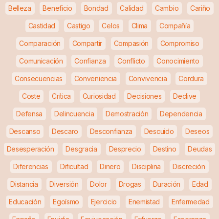
Belleza
Beneficio
Bondad
Calidad
Cambio
Cariño
Castidad
Castigo
Celos
Clima
Compañía
Comparación
Compartir
Compasión
Compromiso
Comunicación
Confianza
Conflicto
Conocimiento
Consecuencias
Conveniencia
Convivencia
Cordura
Coste
Crítica
Curiosidad
Decisiones
Declive
Defensa
Delincuencia
Demostración
Dependencia
Descanso
Descaro
Desconfianza
Descuido
Deseos
Desesperación
Desgracia
Desprecio
Destino
Deudas
Diferencias
Dificultad
Dinero
Disciplina
Discreción
Distancia
Diversión
Dolor
Drogas
Duración
Edad
Educación
Egoísmo
Ejercicio
Enemistad
Enfermedad