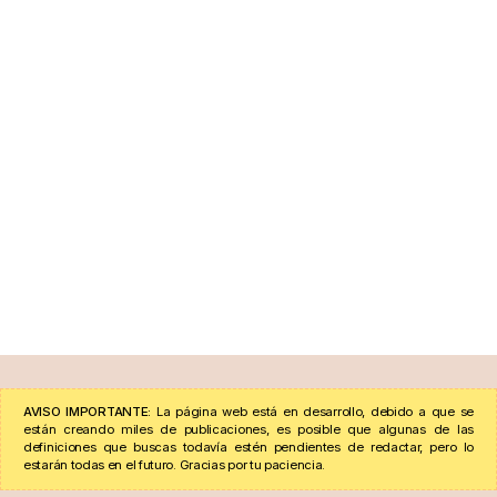
AVISO IMPORTANTE:
La página web está en desarrollo, debido a que se
están creando miles de publicaciones, es posible que algunas de las
definiciones que buscas todavía estén pendientes de redactar, pero lo
estarán todas en el futuro. Gracias por tu paciencia.