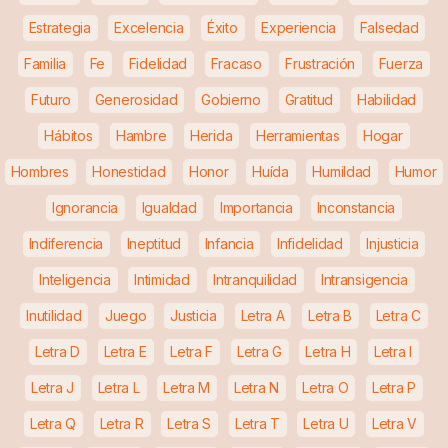
Estrategia
Excelencia
Éxito
Experiencia
Falsedad
Familia
Fe
Fidelidad
Fracaso
Frustración
Fuerza
Futuro
Generosidad
Gobierno
Gratitud
Habilidad
Hábitos
Hambre
Herida
Herramientas
Hogar
Hombres
Honestidad
Honor
Huída
Humildad
Humor
Ignorancia
Igualdad
Importancia
Inconstancia
Indiferencia
Ineptitud
Infancia
Infidelidad
Injusticia
Inteligencia
Intimidad
Intranquilidad
Intransigencia
Inutilidad
Juego
Justicia
Letra A
Letra B
Letra C
Letra D
Letra E
Letra F
Letra G
Letra H
Letra I
Letra J
Letra L
Letra M
Letra N
Letra O
Letra P
Letra Q
Letra R
Letra S
Letra T
Letra U
Letra V