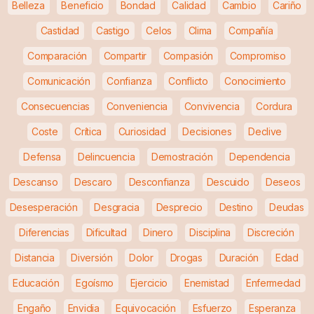
Belleza
Beneficio
Bondad
Calidad
Cambio
Cariño
Castidad
Castigo
Celos
Clima
Compañía
Comparación
Compartir
Compasión
Compromiso
Comunicación
Confianza
Conflicto
Conocimiento
Consecuencias
Conveniencia
Convivencia
Cordura
Coste
Crítica
Curiosidad
Decisiones
Declive
Defensa
Delincuencia
Demostración
Dependencia
Descanso
Descaro
Desconfianza
Descuido
Deseos
Desesperación
Desgracia
Desprecio
Destino
Deudas
Diferencias
Dificultad
Dinero
Disciplina
Discreción
Distancia
Diversión
Dolor
Drogas
Duración
Edad
Educación
Egoísmo
Ejercicio
Enemistad
Enfermedad
Engaño
Envidia
Equivocación
Esfuerzo
Esperanza