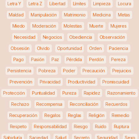
Letra Y
Letra Z
Libertad
Límites
Limpieza
Locura
Maldad
Manipulación
Matrimonio
Medicina
Metas
Miedo
Moderación
Molestias
Muerte
Mujeres
Necesidad
Negocios
Obediencia
Observación
Obsesión
Olvido
Oportunidad
Orden
Paciencia
Pago
Pasión
Paz
Pérdida
Perdón
Pereza
Persistencia
Pobreza
Poder
Precaución
Prejuicios
Prevención
Privacidad
Productividad
Promiscuidad
Protección
Puntualidad
Pureza
Rapidez
Razonamiento
Rechazo
Recompensa
Reconciliación
Recuerdos
Recuperación
Regalos
Reglas
Religión
Remedio
Respeto
Responsabilidad
Riesgo
Ruido
Ruptura
Sabiduría
Saciedad
Salud
Secreto
Seguridad
Sexo