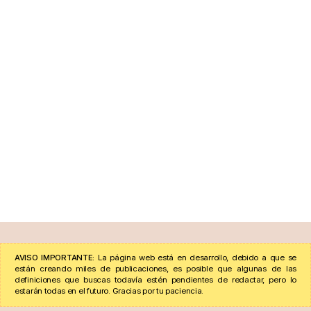
AVISO IMPORTANTE:
La página web está en desarrollo, debido a que se
están creando miles de publicaciones, es posible que algunas de las
definiciones que buscas todavía estén pendientes de redactar, pero lo
estarán todas en el futuro. Gracias por tu paciencia.