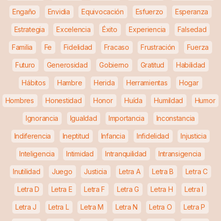
Engaño
Envidia
Equivocación
Esfuerzo
Esperanza
Estrategia
Excelencia
Éxito
Experiencia
Falsedad
Familia
Fe
Fidelidad
Fracaso
Frustración
Fuerza
Futuro
Generosidad
Gobierno
Gratitud
Habilidad
Hábitos
Hambre
Herida
Herramientas
Hogar
Hombres
Honestidad
Honor
Huída
Humildad
Humor
Ignorancia
Igualdad
Importancia
Inconstancia
Indiferencia
Ineptitud
Infancia
Infidelidad
Injusticia
Inteligencia
Intimidad
Intranquilidad
Intransigencia
Inutilidad
Juego
Justicia
Letra A
Letra B
Letra C
Letra D
Letra E
Letra F
Letra G
Letra H
Letra I
Letra J
Letra L
Letra M
Letra N
Letra O
Letra P