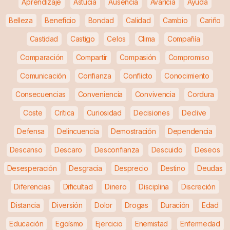
Aprendizaje
Astucia
Ausencia
Avaricia
Ayuda
Belleza
Beneficio
Bondad
Calidad
Cambio
Cariño
Castidad
Castigo
Celos
Clima
Compañía
Comparación
Compartir
Compasión
Compromiso
Comunicación
Confianza
Conflicto
Conocimiento
Consecuencias
Conveniencia
Convivencia
Cordura
Coste
Crítica
Curiosidad
Decisiones
Declive
Defensa
Delincuencia
Demostración
Dependencia
Descanso
Descaro
Desconfianza
Descuido
Deseos
Desesperación
Desgracia
Desprecio
Destino
Deudas
Diferencias
Dificultad
Dinero
Disciplina
Discreción
Distancia
Diversión
Dolor
Drogas
Duración
Edad
Educación
Egoísmo
Ejercicio
Enemistad
Enfermedad