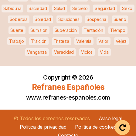
Sabiduría
Saciedad
Salud
Secreto
Seguridad
Sexo
Soberbia
Soledad
Soluciones
Sospecha
Sueño
Suerte
Sumisión
Superación
Tentación
Tiempo
Trabajo
Traición
Tristeza
Valentía
Valor
Vejez
Venganza
Veracidad
Vicios
Vida
Copyright ©
2026
Refranes Españoles
www.refranes-espanoles.com
© Todos los derechos reservados
Aviso legal
Política de privacidad
Política de cookies
Contacto