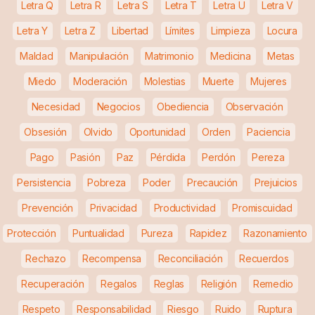
Letra Q
Letra R
Letra S
Letra T
Letra U
Letra V
Letra Y
Letra Z
Libertad
Límites
Limpieza
Locura
Maldad
Manipulación
Matrimonio
Medicina
Metas
Miedo
Moderación
Molestias
Muerte
Mujeres
Necesidad
Negocios
Obediencia
Observación
Obsesión
Olvido
Oportunidad
Orden
Paciencia
Pago
Pasión
Paz
Pérdida
Perdón
Pereza
Persistencia
Pobreza
Poder
Precaución
Prejuicios
Prevención
Privacidad
Productividad
Promiscuidad
Protección
Puntualidad
Pureza
Rapidez
Razonamiento
Rechazo
Recompensa
Reconciliación
Recuerdos
Recuperación
Regalos
Reglas
Religión
Remedio
Respeto
Responsabilidad
Riesgo
Ruido
Ruptura