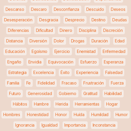
Descanso
Descaro
Desconfianza
Descuido
Deseos
Desesperación
Desgracia
Desprecio
Destino
Deudas
Diferencias
Dificultad
Dinero
Disciplina
Discreción
Distancia
Diversión
Dolor
Drogas
Duración
Edad
Educación
Egoísmo
Ejercicio
Enemistad
Enfermedad
Engaño
Envidia
Equivocación
Esfuerzo
Esperanza
Estrategia
Excelencia
Éxito
Experiencia
Falsedad
Familia
Fe
Fidelidad
Fracaso
Frustración
Fuerza
Futuro
Generosidad
Gobierno
Gratitud
Habilidad
Hábitos
Hambre
Herida
Herramientas
Hogar
Hombres
Honestidad
Honor
Huída
Humildad
Humor
Ignorancia
Igualdad
Importancia
Inconstancia