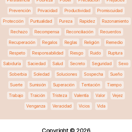
Prevención
Privacidad
Productividad
Promiscuidad
Protección
Puntualidad
Pureza
Rapidez
Razonamiento
Rechazo
Recompensa
Reconciliación
Recuerdos
Recuperación
Regalos
Reglas
Religión
Remedio
Respeto
Responsabilidad
Riesgo
Ruido
Ruptura
Sabiduría
Saciedad
Salud
Secreto
Seguridad
Sexo
Soberbia
Soledad
Soluciones
Sospecha
Sueño
Suerte
Sumisión
Superación
Tentación
Tiempo
Trabajo
Traición
Tristeza
Valentía
Valor
Vejez
Venganza
Veracidad
Vicios
Vida
Copyright ©
2026