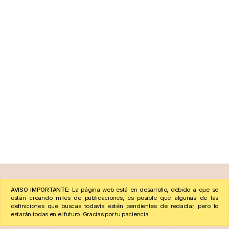
AVISO IMPORTANTE:
La página web está en desarrollo, debido a que se
están creando miles de publicaciones, es posible que algunas de las
definiciones que buscas todavía estén pendientes de redactar, pero lo
estarán todas en el futuro. Gracias por tu paciencia.