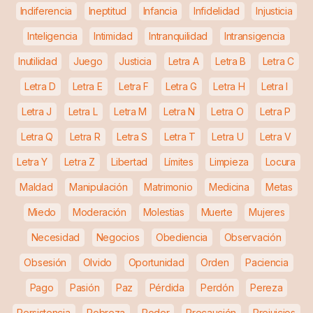
Indiferencia
Ineptitud
Infancia
Infidelidad
Injusticia
Inteligencia
Intimidad
Intranquilidad
Intransigencia
Inutilidad
Juego
Justicia
Letra A
Letra B
Letra C
Letra D
Letra E
Letra F
Letra G
Letra H
Letra I
Letra J
Letra L
Letra M
Letra N
Letra O
Letra P
Letra Q
Letra R
Letra S
Letra T
Letra U
Letra V
Letra Y
Letra Z
Libertad
Límites
Limpieza
Locura
Maldad
Manipulación
Matrimonio
Medicina
Metas
Miedo
Moderación
Molestias
Muerte
Mujeres
Necesidad
Negocios
Obediencia
Observación
Obsesión
Olvido
Oportunidad
Orden
Paciencia
Pago
Pasión
Paz
Pérdida
Perdón
Pereza
Persistencia
Pobreza
Poder
Precaución
Prejuicios