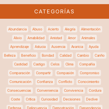
CATEGORÍAS
Abundancia
Abuso
Acierto
Alegría
Alimentación
Alivio
Amabilidad
Amistad
Amor
Animales
Aprendizaje
Astucia
Ausencia
Avaricia
Ayuda
Belleza
Beneficio
Bondad
Calidad
Cambio
Cariño
Castidad
Castigo
Celos
Clima
Compañía
Comparación
Compartir
Compasión
Compromiso
Comunicación
Confianza
Conflicto
Conocimiento
Consecuencias
Conveniencia
Convivencia
Cordura
Coste
Crítica
Curiosidad
Decisiones
Declive
Defensa
Delincuencia
Demostración
Dependencia