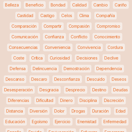
Belleza
Beneficio
Bondad
Calidad
Cambio
Cariño
Castidad
Castigo
Celos
Clima
Compañía
Comparación
Compartir
Compasión
Compromiso
Comunicación
Confianza
Conflicto
Conocimiento
Consecuencias
Conveniencia
Convivencia
Cordura
Coste
Crítica
Curiosidad
Decisiones
Declive
Defensa
Delincuencia
Demostración
Dependencia
Descanso
Descaro
Desconfianza
Descuido
Deseos
Desesperación
Desgracia
Desprecio
Destino
Deudas
Diferencias
Dificultad
Dinero
Disciplina
Discreción
Distancia
Diversión
Dolor
Drogas
Duración
Edad
Educación
Egoísmo
Ejercicio
Enemistad
Enfermedad