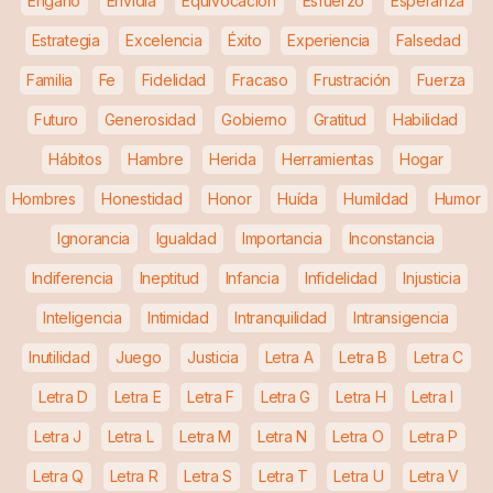
Engaño
Envidia
Equivocación
Esfuerzo
Esperanza
Estrategia
Excelencia
Éxito
Experiencia
Falsedad
Familia
Fe
Fidelidad
Fracaso
Frustración
Fuerza
Futuro
Generosidad
Gobierno
Gratitud
Habilidad
Hábitos
Hambre
Herida
Herramientas
Hogar
Hombres
Honestidad
Honor
Huída
Humildad
Humor
Ignorancia
Igualdad
Importancia
Inconstancia
Indiferencia
Ineptitud
Infancia
Infidelidad
Injusticia
Inteligencia
Intimidad
Intranquilidad
Intransigencia
Inutilidad
Juego
Justicia
Letra A
Letra B
Letra C
Letra D
Letra E
Letra F
Letra G
Letra H
Letra I
Letra J
Letra L
Letra M
Letra N
Letra O
Letra P
Letra Q
Letra R
Letra S
Letra T
Letra U
Letra V