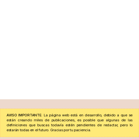
AVISO IMPORTANTE:
La página web está en desarrollo, debido a que se
están creando miles de publicaciones, es posible que algunas de las
definiciones que buscas todavía estén pendientes de redactar, pero lo
estarán todas en el futuro. Gracias por tu paciencia.