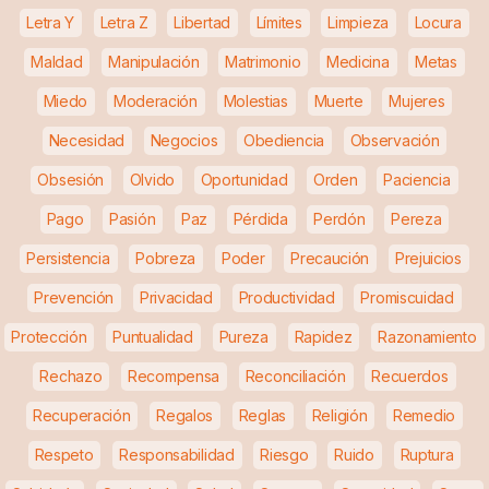
Letra Y
Letra Z
Libertad
Límites
Limpieza
Locura
Maldad
Manipulación
Matrimonio
Medicina
Metas
Miedo
Moderación
Molestias
Muerte
Mujeres
Necesidad
Negocios
Obediencia
Observación
Obsesión
Olvido
Oportunidad
Orden
Paciencia
Pago
Pasión
Paz
Pérdida
Perdón
Pereza
Persistencia
Pobreza
Poder
Precaución
Prejuicios
Prevención
Privacidad
Productividad
Promiscuidad
Protección
Puntualidad
Pureza
Rapidez
Razonamiento
Rechazo
Recompensa
Reconciliación
Recuerdos
Recuperación
Regalos
Reglas
Religión
Remedio
Respeto
Responsabilidad
Riesgo
Ruido
Ruptura