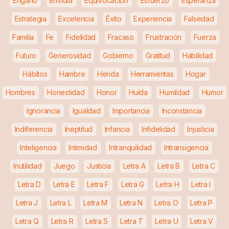
Engaño
Envidia
Equivocación
Esfuerzo
Esperanza
Estrategia
Excelencia
Éxito
Experiencia
Falsedad
Familia
Fe
Fidelidad
Fracaso
Frustración
Fuerza
Futuro
Generosidad
Gobierno
Gratitud
Habilidad
Hábitos
Hambre
Herida
Herramientas
Hogar
Hombres
Honestidad
Honor
Huída
Humildad
Humor
Ignorancia
Igualdad
Importancia
Inconstancia
Indiferencia
Ineptitud
Infancia
Infidelidad
Injusticia
Inteligencia
Intimidad
Intranquilidad
Intransigencia
Inutilidad
Juego
Justicia
Letra A
Letra B
Letra C
Letra D
Letra E
Letra F
Letra G
Letra H
Letra I
Letra J
Letra L
Letra M
Letra N
Letra O
Letra P
Letra Q
Letra R
Letra S
Letra T
Letra U
Letra V