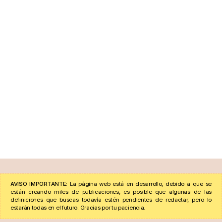
AVISO IMPORTANTE:
La página web está en desarrollo, debido a que se
están creando miles de publicaciones, es posible que algunas de las
definiciones que buscas todavía estén pendientes de redactar, pero lo
estarán todas en el futuro. Gracias por tu paciencia.