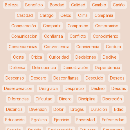
Belleza
Beneficio
Bondad
Calidad
Cambio
Cariño
Castidad
Castigo
Celos
Clima
Compañía
Comparación
Compartir
Compasión
Compromiso
Comunicación
Confianza
Conflicto
Conocimiento
Consecuencias
Conveniencia
Convivencia
Cordura
Coste
Crítica
Curiosidad
Decisiones
Declive
Defensa
Delincuencia
Demostración
Dependencia
Descanso
Descaro
Desconfianza
Descuido
Deseos
Desesperación
Desgracia
Desprecio
Destino
Deudas
Diferencias
Dificultad
Dinero
Disciplina
Discreción
Distancia
Diversión
Dolor
Drogas
Duración
Edad
Educación
Egoísmo
Ejercicio
Enemistad
Enfermedad