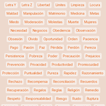
Letra Y
Letra Z
Libertad
Límites
Limpieza
Locura
Maldad
Manipulación
Matrimonio
Medicina
Metas
Miedo
Moderación
Molestias
Muerte
Mujeres
Necesidad
Negocios
Obediencia
Observación
Obsesión
Olvido
Oportunidad
Orden
Paciencia
Pago
Pasión
Paz
Pérdida
Perdón
Pereza
Persistencia
Pobreza
Poder
Precaución
Prejuicios
Prevención
Privacidad
Productividad
Promiscuidad
Protección
Puntualidad
Pureza
Rapidez
Razonamiento
Rechazo
Recompensa
Reconciliación
Recuerdos
Recuperación
Regalos
Reglas
Religión
Remedio
Respeto
Responsabilidad
Riesgo
Ruido
Ruptura