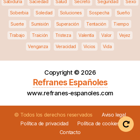
Sabiduría
Saciedad
Salud
Secreto
Seguridad
Sexo
Soberbia
Soledad
Soluciones
Sospecha
Sueño
Suerte
Sumisión
Superación
Tentación
Tiempo
Trabajo
Traición
Tristeza
Valentía
Valor
Vejez
Venganza
Veracidad
Vicios
Vida
Copyright ©
2026
Refranes Españoles
www.refranes-espanoles.com
© Todos los derechos reservados
Aviso legal
Política de privacidad
Política de cookies
Contacto