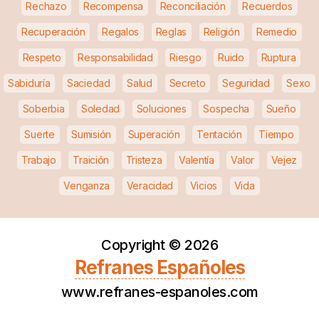
Rechazo
Recompensa
Reconciliación
Recuerdos
Recuperación
Regalos
Reglas
Religión
Remedio
Respeto
Responsabilidad
Riesgo
Ruido
Ruptura
Sabiduría
Saciedad
Salud
Secreto
Seguridad
Sexo
Soberbia
Soledad
Soluciones
Sospecha
Sueño
Suerte
Sumisión
Superación
Tentación
Tiempo
Trabajo
Traición
Tristeza
Valentía
Valor
Vejez
Venganza
Veracidad
Vicios
Vida
Copyright ©
2026
Refranes Españoles
www.refranes-espanoles.com