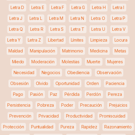
Letra D
Letra E
Letra F
Letra G
Letra H
Letra I
Letra J
Letra L
Letra M
Letra N
Letra O
Letra P
Letra Q
Letra R
Letra S
Letra T
Letra U
Letra V
Letra Y
Letra Z
Libertad
Límites
Limpieza
Locura
Maldad
Manipulación
Matrimonio
Medicina
Metas
Miedo
Moderación
Molestias
Muerte
Mujeres
Necesidad
Negocios
Obediencia
Observación
Obsesión
Olvido
Oportunidad
Orden
Paciencia
Pago
Pasión
Paz
Pérdida
Perdón
Pereza
Persistencia
Pobreza
Poder
Precaución
Prejuicios
Prevención
Privacidad
Productividad
Promiscuidad
Protección
Puntualidad
Pureza
Rapidez
Razonamiento