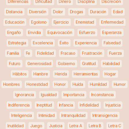
Diferencias
Dificultad
Dinero
Disciplina
Discreción
Distancia
Diversión
Dolor
Drogas
Duración
Edad
Educación
Egoísmo
Ejercicio
Enemistad
Enfermedad
Engaño
Envidia
Equivocación
Esfuerzo
Esperanza
Estrategia
Excelencia
Éxito
Experiencia
Falsedad
Familia
Fe
Fidelidad
Fracaso
Frustración
Fuerza
Futuro
Generosidad
Gobierno
Gratitud
Habilidad
Hábitos
Hambre
Herida
Herramientas
Hogar
Hombres
Honestidad
Honor
Huída
Humildad
Humor
Ignorancia
Igualdad
Importancia
Inconstancia
Indiferencia
Ineptitud
Infancia
Infidelidad
Injusticia
Inteligencia
Intimidad
Intranquilidad
Intransigencia
Inutilidad
Juego
Justicia
Letra A
Letra B
Letra C