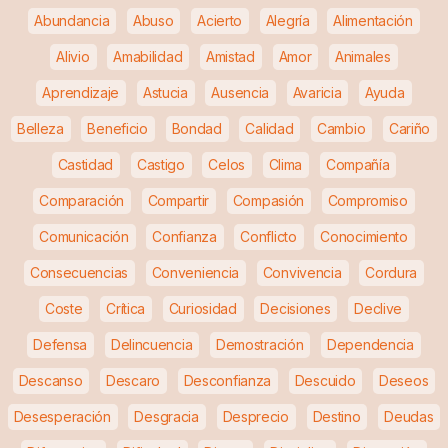
Abundancia
Abuso
Acierto
Alegría
Alimentación
Alivio
Amabilidad
Amistad
Amor
Animales
Aprendizaje
Astucia
Ausencia
Avaricia
Ayuda
Belleza
Beneficio
Bondad
Calidad
Cambio
Cariño
Castidad
Castigo
Celos
Clima
Compañía
Comparación
Compartir
Compasión
Compromiso
Comunicación
Confianza
Conflicto
Conocimiento
Consecuencias
Conveniencia
Convivencia
Cordura
Coste
Crítica
Curiosidad
Decisiones
Declive
Defensa
Delincuencia
Demostración
Dependencia
Descanso
Descaro
Desconfianza
Descuido
Deseos
Desesperación
Desgracia
Desprecio
Destino
Deudas