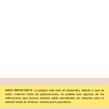
AVISO IMPORTANTE:
La página web está en desarrollo, debido a que se
están creando miles de publicaciones, es posible que algunas de las
definiciones que buscas todavía estén pendientes de redactar, pero lo
estarán todas en el futuro. Gracias por tu paciencia.