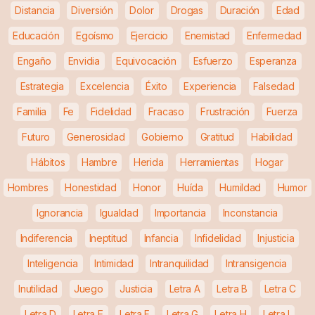
Distancia
Diversión
Dolor
Drogas
Duración
Edad
Educación
Egoísmo
Ejercicio
Enemistad
Enfermedad
Engaño
Envidia
Equivocación
Esfuerzo
Esperanza
Estrategia
Excelencia
Éxito
Experiencia
Falsedad
Familia
Fe
Fidelidad
Fracaso
Frustración
Fuerza
Futuro
Generosidad
Gobierno
Gratitud
Habilidad
Hábitos
Hambre
Herida
Herramientas
Hogar
Hombres
Honestidad
Honor
Huída
Humildad
Humor
Ignorancia
Igualdad
Importancia
Inconstancia
Indiferencia
Ineptitud
Infancia
Infidelidad
Injusticia
Inteligencia
Intimidad
Intranquilidad
Intransigencia
Inutilidad
Juego
Justicia
Letra A
Letra B
Letra C
Letra D
Letra E
Letra F
Letra G
Letra H
Letra I