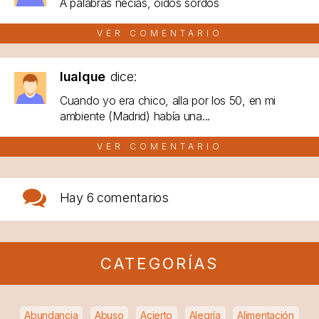
A palabras necias, oídos sordos
VER COMENTARIO
lualque
dice:
Cuando yo era chico, alla por los 50, en mi
ambiente (Madrid) había una...
VER COMENTARIO
Hay
6 comentarios
CATEGORÍAS
Abundancia
Abuso
Acierto
Alegría
Alimentación