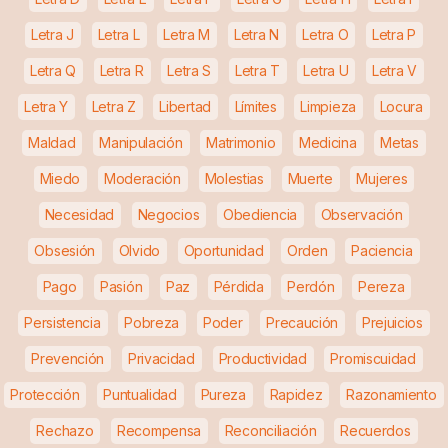
Letra J
Letra L
Letra M
Letra N
Letra O
Letra P
Letra Q
Letra R
Letra S
Letra T
Letra U
Letra V
Letra Y
Letra Z
Libertad
Límites
Limpieza
Locura
Maldad
Manipulación
Matrimonio
Medicina
Metas
Miedo
Moderación
Molestias
Muerte
Mujeres
Necesidad
Negocios
Obediencia
Observación
Obsesión
Olvido
Oportunidad
Orden
Paciencia
Pago
Pasión
Paz
Pérdida
Perdón
Pereza
Persistencia
Pobreza
Poder
Precaución
Prejuicios
Prevención
Privacidad
Productividad
Promiscuidad
Protección
Puntualidad
Pureza
Rapidez
Razonamiento
Rechazo
Recompensa
Reconciliación
Recuerdos