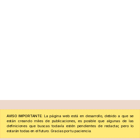
AVISO IMPORTANTE:
La página web está en desarrollo, debido a que se
están creando miles de publicaciones, es posible que algunas de las
definiciones que buscas todavía estén pendientes de redactar, pero lo
estarán todas en el futuro. Gracias por tu paciencia.