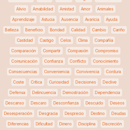
Alivio
Amabilidad
Amistad
Amor
Animales
Aprendizaje
Astucia
Ausencia
Avaricia
Ayuda
Belleza
Beneficio
Bondad
Calidad
Cambio
Cariño
Castidad
Castigo
Celos
Clima
Compañía
Comparación
Compartir
Compasión
Compromiso
Comunicación
Confianza
Conflicto
Conocimiento
Consecuencias
Conveniencia
Convivencia
Cordura
Coste
Crítica
Curiosidad
Decisiones
Declive
Defensa
Delincuencia
Demostración
Dependencia
Descanso
Descaro
Desconfianza
Descuido
Deseos
Desesperación
Desgracia
Desprecio
Destino
Deudas
Diferencias
Dificultad
Dinero
Disciplina
Discreción