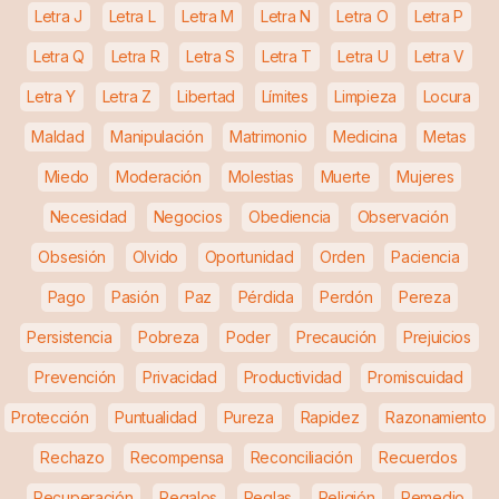
Letra J
Letra L
Letra M
Letra N
Letra O
Letra P
Letra Q
Letra R
Letra S
Letra T
Letra U
Letra V
Letra Y
Letra Z
Libertad
Límites
Limpieza
Locura
Maldad
Manipulación
Matrimonio
Medicina
Metas
Miedo
Moderación
Molestias
Muerte
Mujeres
Necesidad
Negocios
Obediencia
Observación
Obsesión
Olvido
Oportunidad
Orden
Paciencia
Pago
Pasión
Paz
Pérdida
Perdón
Pereza
Persistencia
Pobreza
Poder
Precaución
Prejuicios
Prevención
Privacidad
Productividad
Promiscuidad
Protección
Puntualidad
Pureza
Rapidez
Razonamiento
Rechazo
Recompensa
Reconciliación
Recuerdos
Recuperación
Regalos
Reglas
Religión
Remedio