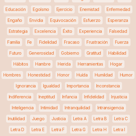
Educación
Egoísmo
Ejercicio
Enemistad
Enfermedad
Engaño
Envidia
Equivocación
Esfuerzo
Esperanza
Estrategia
Excelencia
Éxito
Experiencia
Falsedad
Familia
Fe
Fidelidad
Fracaso
Frustración
Fuerza
Futuro
Generosidad
Gobierno
Gratitud
Habilidad
Hábitos
Hambre
Herida
Herramientas
Hogar
Hombres
Honestidad
Honor
Huída
Humildad
Humor
Ignorancia
Igualdad
Importancia
Inconstancia
Indiferencia
Ineptitud
Infancia
Infidelidad
Injusticia
Inteligencia
Intimidad
Intranquilidad
Intransigencia
Inutilidad
Juego
Justicia
Letra A
Letra B
Letra C
Letra D
Letra E
Letra F
Letra G
Letra H
Letra I