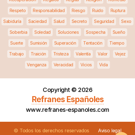
Respeto
Responsabilidad
Riesgo
Ruido
Ruptura
Sabiduría
Saciedad
Salud
Secreto
Seguridad
Sexo
Soberbia
Soledad
Soluciones
Sospecha
Sueño
Suerte
Sumisión
Superación
Tentación
Tiempo
Trabajo
Traición
Tristeza
Valentía
Valor
Vejez
Venganza
Veracidad
Vicios
Vida
Copyright ©
2026
Refranes Españoles
www.refranes-espanoles.com
© Todos los derechos reservados
Aviso legal