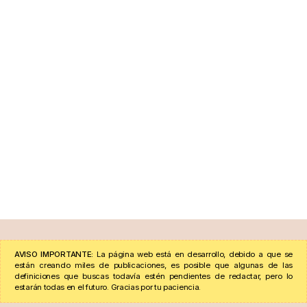
AVISO IMPORTANTE:
La página web está en desarrollo, debido a que se
están creando miles de publicaciones, es posible que algunas de las
definiciones que buscas todavía estén pendientes de redactar, pero lo
estarán todas en el futuro. Gracias por tu paciencia.