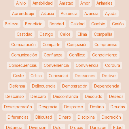
Alivio
Amabilidad
Amistad
Amor
Animales
Aprendizaje
Astucia
Ausencia
Avaricia
Ayuda
Belleza
Beneficio
Bondad
Calidad
Cambio
Cariño
Castidad
Castigo
Celos
Clima
Compañía
Comparación
Compartir
Compasión
Compromiso
Comunicación
Confianza
Conflicto
Conocimiento
Consecuencias
Conveniencia
Convivencia
Cordura
Coste
Crítica
Curiosidad
Decisiones
Declive
Defensa
Delincuencia
Demostración
Dependencia
Descanso
Descaro
Desconfianza
Descuido
Deseos
Desesperación
Desgracia
Desprecio
Destino
Deudas
Diferencias
Dificultad
Dinero
Disciplina
Discreción
Distancia
Diversión
Dolor
Drogas
Duración
Edad