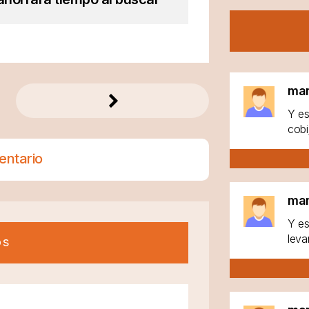
ma
Y es
cobi
entario
ma
Y es
leva
os