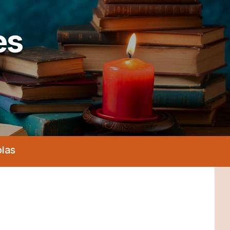
es
olas