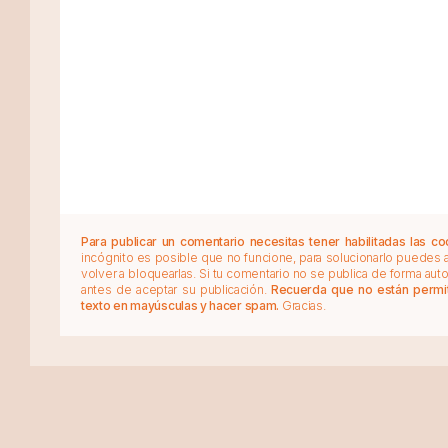
Para publicar un comentario necesitas tener habilitadas las co
incógnito es posible que no funcione, para solucionarlo puedes
volver a bloquearlas. Si tu comentario no se publica de forma au
antes de aceptar su publicación.
Recuerda que no están permiti
texto en mayúsculas y hacer spam.
Gracias.