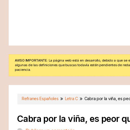
AVISO IMPORTANTE:
La página web está en desarrollo, debido a que se e
algunas de las definiciones que buscas todavía estén pendientes de redacta
paciencia.
Refranes Españoles
Letra C
Cabra por la viña, es peo
Cabra por la viña, es peor qu