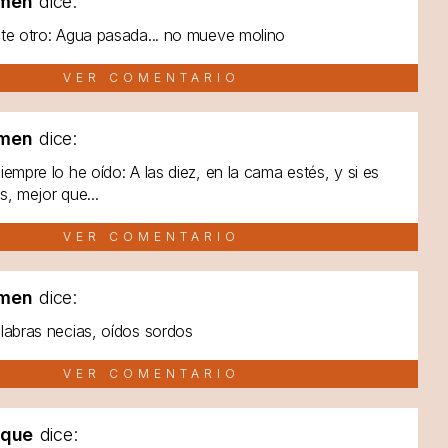
men
dice:
te otro: Agua pasada... no mueve molino
VER COMENTARIO
men
dice:
iempre lo he oído: A las diez, en la cama estés, y si es
s, mejor que...
VER COMENTARIO
men
dice:
labras necias, oídos sordos
VER COMENTARIO
lque
dice: