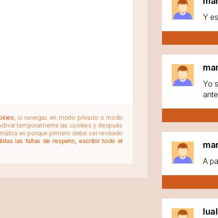
ma
Y es
ma
Yo s
ante
okies
, si navegas en modo privado o modo
 activar temporalmente las cookies y después
tomática es porque primero debe ser revisado
das las faltas de respeto, escribir todo el
ma
A pa
lua