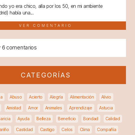
do yo era chico, alla por los 50, en mi ambiente
rid) había una...
VER COMENTARIO
y
6 comentarios
CATEGORÍAS
ia
Abuso
Acierto
Alegría
Alimentación
Alivio
Amistad
Amor
Animales
Aprendizaje
Astucia
aricia
Ayuda
Belleza
Beneficio
Bondad
Calidad
ariño
Castidad
Castigo
Celos
Clima
Compañía