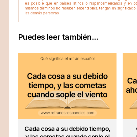
es posible que en países latinos o hispanoamericanos y en o
mismos términos no resulten entendibles, tengan un significado 
las demás personas
Puedes leer también...
Cada cosa a su debido tiempo,
y las cometas cuando sople el