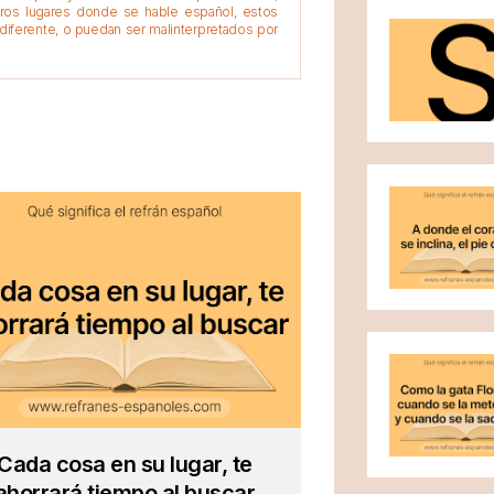
tros lugares donde se hable español, estos
diferente, o puedan ser malinterpretados por
Cada cosa en su lugar, te
ahorrará tiempo al buscar