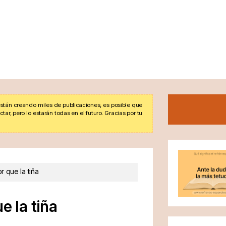
stán creando miles de publicaciones, es posible que
r, pero lo estarán todas en el futuro. Gracias por tu
r que la tiña
e la tiña