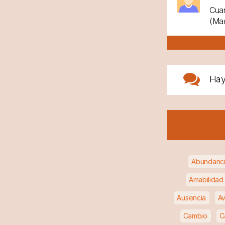
Cuan
(Mad
Ha
Abundanc
Amabilidad
Ausencia
Av
Cambio
C