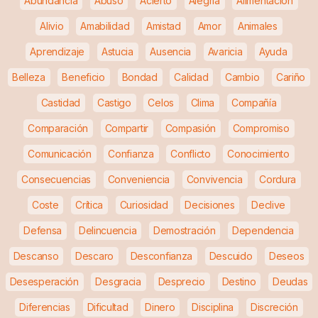
Abundancia
Abuso
Acierto
Alegría
Alimentación
Alivio
Amabilidad
Amistad
Amor
Animales
Aprendizaje
Astucia
Ausencia
Avaricia
Ayuda
Belleza
Beneficio
Bondad
Calidad
Cambio
Cariño
Castidad
Castigo
Celos
Clima
Compañía
Comparación
Compartir
Compasión
Compromiso
Comunicación
Confianza
Conflicto
Conocimiento
Consecuencias
Conveniencia
Convivencia
Cordura
Coste
Crítica
Curiosidad
Decisiones
Declive
Defensa
Delincuencia
Demostración
Dependencia
Descanso
Descaro
Desconfianza
Descuido
Deseos
Desesperación
Desgracia
Desprecio
Destino
Deudas
Diferencias
Dificultad
Dinero
Disciplina
Discreción