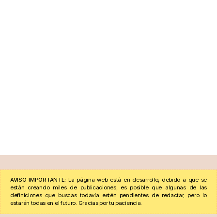
AVISO IMPORTANTE:
La página web está en desarrollo, debido a que se
están creando miles de publicaciones, es posible que algunas de las
definiciones que buscas todavía estén pendientes de redactar, pero lo
estarán todas en el futuro. Gracias por tu paciencia.