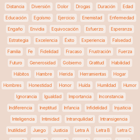
Distancia
Diversión
Dolor
Drogas
Duración
Edad
Educación
Egoísmo
Ejercicio
Enemistad
Enfermedad
Engaño
Envidia
Equivocación
Esfuerzo
Esperanza
Estrategia
Excelencia
Éxito
Experiencia
Falsedad
Familia
Fe
Fidelidad
Fracaso
Frustración
Fuerza
Futuro
Generosidad
Gobierno
Gratitud
Habilidad
Hábitos
Hambre
Herida
Herramientas
Hogar
Hombres
Honestidad
Honor
Huída
Humildad
Humor
Ignorancia
Igualdad
Importancia
Inconstancia
Indiferencia
Ineptitud
Infancia
Infidelidad
Injusticia
Inteligencia
Intimidad
Intranquilidad
Intransigencia
Inutilidad
Juego
Justicia
Letra A
Letra B
Letra C