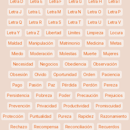
Letra D
Letra E
Letra F
Letra G
Letra H
Letra I
Letra J
Letra L
Letra M
Letra N
Letra O
Letra P
Letra Q
Letra R
Letra S
Letra T
Letra U
Letra V
Letra Y
Letra Z
Libertad
Límites
Limpieza
Locura
Maldad
Manipulación
Matrimonio
Medicina
Metas
Miedo
Moderación
Molestias
Muerte
Mujeres
Necesidad
Negocios
Obediencia
Observación
Obsesión
Olvido
Oportunidad
Orden
Paciencia
Pago
Pasión
Paz
Pérdida
Perdón
Pereza
Persistencia
Pobreza
Poder
Precaución
Prejuicios
Prevención
Privacidad
Productividad
Promiscuidad
Protección
Puntualidad
Pureza
Rapidez
Razonamiento
Rechazo
Recompensa
Reconciliación
Recuerdos