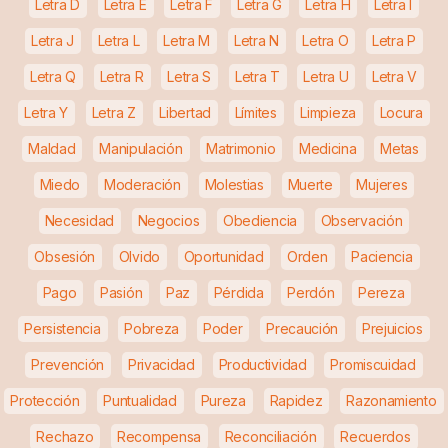
Letra D
Letra E
Letra F
Letra G
Letra H
Letra I
Letra J
Letra L
Letra M
Letra N
Letra O
Letra P
Letra Q
Letra R
Letra S
Letra T
Letra U
Letra V
Letra Y
Letra Z
Libertad
Límites
Limpieza
Locura
Maldad
Manipulación
Matrimonio
Medicina
Metas
Miedo
Moderación
Molestias
Muerte
Mujeres
Necesidad
Negocios
Obediencia
Observación
Obsesión
Olvido
Oportunidad
Orden
Paciencia
Pago
Pasión
Paz
Pérdida
Perdón
Pereza
Persistencia
Pobreza
Poder
Precaución
Prejuicios
Prevención
Privacidad
Productividad
Promiscuidad
Protección
Puntualidad
Pureza
Rapidez
Razonamiento
Rechazo
Recompensa
Reconciliación
Recuerdos