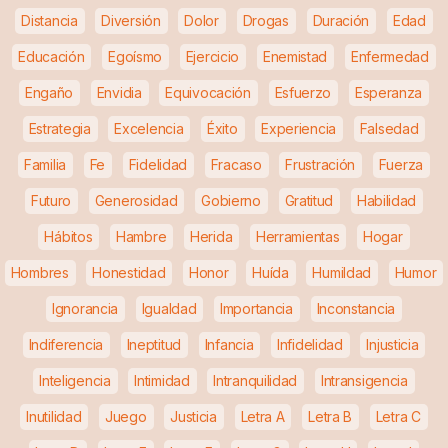
Distancia
Diversión
Dolor
Drogas
Duración
Edad
Educación
Egoísmo
Ejercicio
Enemistad
Enfermedad
Engaño
Envidia
Equivocación
Esfuerzo
Esperanza
Estrategia
Excelencia
Éxito
Experiencia
Falsedad
Familia
Fe
Fidelidad
Fracaso
Frustración
Fuerza
Futuro
Generosidad
Gobierno
Gratitud
Habilidad
Hábitos
Hambre
Herida
Herramientas
Hogar
Hombres
Honestidad
Honor
Huída
Humildad
Humor
Ignorancia
Igualdad
Importancia
Inconstancia
Indiferencia
Ineptitud
Infancia
Infidelidad
Injusticia
Inteligencia
Intimidad
Intranquilidad
Intransigencia
Inutilidad
Juego
Justicia
Letra A
Letra B
Letra C