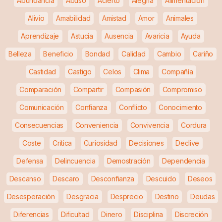
Abundancia
Abuso
Acierto
Alegría
Alimentación
Alivio
Amabilidad
Amistad
Amor
Animales
Aprendizaje
Astucia
Ausencia
Avaricia
Ayuda
Belleza
Beneficio
Bondad
Calidad
Cambio
Cariño
Castidad
Castigo
Celos
Clima
Compañía
Comparación
Compartir
Compasión
Compromiso
Comunicación
Confianza
Conflicto
Conocimiento
Consecuencias
Conveniencia
Convivencia
Cordura
Coste
Crítica
Curiosidad
Decisiones
Declive
Defensa
Delincuencia
Demostración
Dependencia
Descanso
Descaro
Desconfianza
Descuido
Deseos
Desesperación
Desgracia
Desprecio
Destino
Deudas
Diferencias
Dificultad
Dinero
Disciplina
Discreción