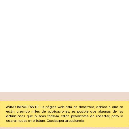
AVISO IMPORTANTE:
La página web está en desarrollo, debido a que se
están creando miles de publicaciones, es posible que algunas de las
definiciones que buscas todavía estén pendientes de redactar, pero lo
estarán todas en el futuro. Gracias por tu paciencia.