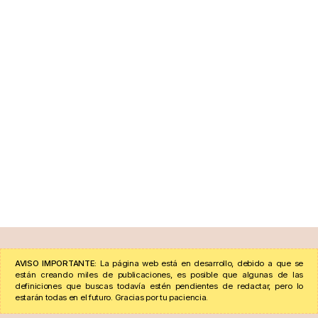
AVISO IMPORTANTE:
La página web está en desarrollo, debido a que se
están creando miles de publicaciones, es posible que algunas de las
definiciones que buscas todavía estén pendientes de redactar, pero lo
estarán todas en el futuro. Gracias por tu paciencia.