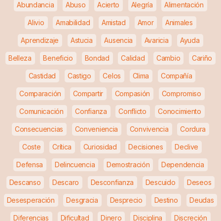
Abundancia
Abuso
Acierto
Alegría
Alimentación
Alivio
Amabilidad
Amistad
Amor
Animales
Aprendizaje
Astucia
Ausencia
Avaricia
Ayuda
Belleza
Beneficio
Bondad
Calidad
Cambio
Cariño
Castidad
Castigo
Celos
Clima
Compañía
Comparación
Compartir
Compasión
Compromiso
Comunicación
Confianza
Conflicto
Conocimiento
Consecuencias
Conveniencia
Convivencia
Cordura
Coste
Crítica
Curiosidad
Decisiones
Declive
Defensa
Delincuencia
Demostración
Dependencia
Descanso
Descaro
Desconfianza
Descuido
Deseos
Desesperación
Desgracia
Desprecio
Destino
Deudas
Diferencias
Dificultad
Dinero
Disciplina
Discreción