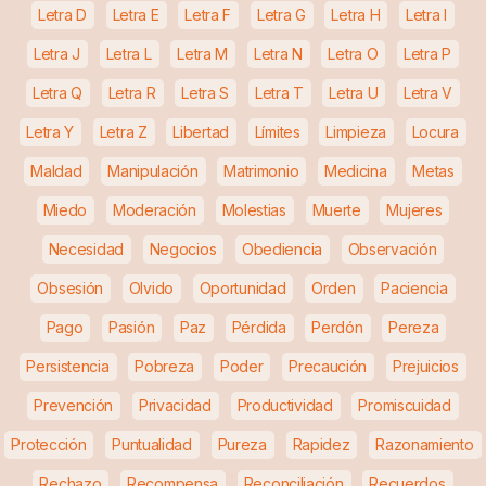
Letra D
Letra E
Letra F
Letra G
Letra H
Letra I
Letra J
Letra L
Letra M
Letra N
Letra O
Letra P
Letra Q
Letra R
Letra S
Letra T
Letra U
Letra V
Letra Y
Letra Z
Libertad
Límites
Limpieza
Locura
Maldad
Manipulación
Matrimonio
Medicina
Metas
Miedo
Moderación
Molestias
Muerte
Mujeres
Necesidad
Negocios
Obediencia
Observación
Obsesión
Olvido
Oportunidad
Orden
Paciencia
Pago
Pasión
Paz
Pérdida
Perdón
Pereza
Persistencia
Pobreza
Poder
Precaución
Prejuicios
Prevención
Privacidad
Productividad
Promiscuidad
Protección
Puntualidad
Pureza
Rapidez
Razonamiento
Rechazo
Recompensa
Reconciliación
Recuerdos