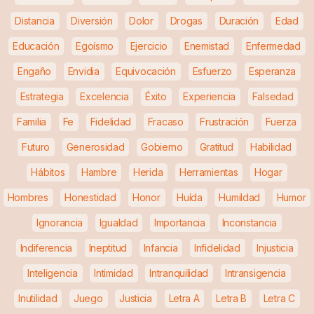
Distancia
Diversión
Dolor
Drogas
Duración
Edad
Educación
Egoísmo
Ejercicio
Enemistad
Enfermedad
Engaño
Envidia
Equivocación
Esfuerzo
Esperanza
Estrategia
Excelencia
Éxito
Experiencia
Falsedad
Familia
Fe
Fidelidad
Fracaso
Frustración
Fuerza
Futuro
Generosidad
Gobierno
Gratitud
Habilidad
Hábitos
Hambre
Herida
Herramientas
Hogar
Hombres
Honestidad
Honor
Huída
Humildad
Humor
Ignorancia
Igualdad
Importancia
Inconstancia
Indiferencia
Ineptitud
Infancia
Infidelidad
Injusticia
Inteligencia
Intimidad
Intranquilidad
Intransigencia
Inutilidad
Juego
Justicia
Letra A
Letra B
Letra C