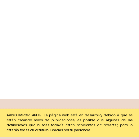
AVISO IMPORTANTE:
La página web está en desarrollo, debido a que se
están creando miles de publicaciones, es posible que algunas de las
definiciones que buscas todavía estén pendientes de redactar, pero lo
estarán todas en el futuro. Gracias por tu paciencia.