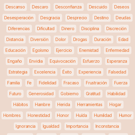
Descanso
Descaro
Desconfianza
Descuido
Deseos
Desesperación
Desgracia
Desprecio
Destino
Deudas
Diferencias
Dificultad
Dinero
Disciplina
Discreción
Distancia
Diversión
Dolor
Drogas
Duración
Edad
Educación
Egoísmo
Ejercicio
Enemistad
Enfermedad
Engaño
Envidia
Equivocación
Esfuerzo
Esperanza
Estrategia
Excelencia
Éxito
Experiencia
Falsedad
Familia
Fe
Fidelidad
Fracaso
Frustración
Fuerza
Futuro
Generosidad
Gobierno
Gratitud
Habilidad
Hábitos
Hambre
Herida
Herramientas
Hogar
Hombres
Honestidad
Honor
Huída
Humildad
Humor
Ignorancia
Igualdad
Importancia
Inconstancia