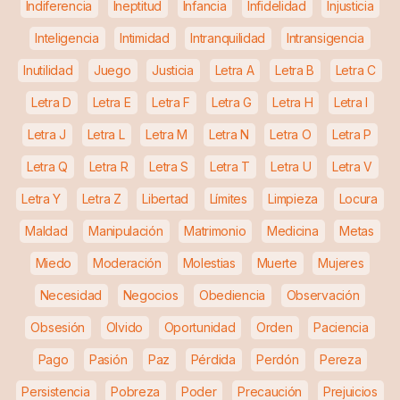
Indiferencia
Ineptitud
Infancia
Infidelidad
Injusticia
Inteligencia
Intimidad
Intranquilidad
Intransigencia
Inutilidad
Juego
Justicia
Letra A
Letra B
Letra C
Letra D
Letra E
Letra F
Letra G
Letra H
Letra I
Letra J
Letra L
Letra M
Letra N
Letra O
Letra P
Letra Q
Letra R
Letra S
Letra T
Letra U
Letra V
Letra Y
Letra Z
Libertad
Límites
Limpieza
Locura
Maldad
Manipulación
Matrimonio
Medicina
Metas
Miedo
Moderación
Molestias
Muerte
Mujeres
Necesidad
Negocios
Obediencia
Observación
Obsesión
Olvido
Oportunidad
Orden
Paciencia
Pago
Pasión
Paz
Pérdida
Perdón
Pereza
Persistencia
Pobreza
Poder
Precaución
Prejuicios