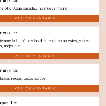
men
dice:
te otro: Agua pasada... no mueve molino
VER COMENTARIO
men
dice:
iempre lo he oído: A las diez, en la cama estés, y si es
s, mejor que...
VER COMENTARIO
men
dice:
labras necias, oídos sordos
VER COMENTARIO
lque
dice: