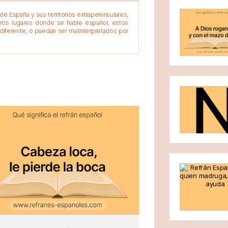
e España y sus territorios extrapeninsulares,
tros lugares donde se hable español, estos
diferente, o puedan ser malinterpretados por