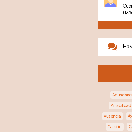
Cuan
(Mad
Ha
Abundanc
Amabilidad
Ausencia
Av
Cambio
C