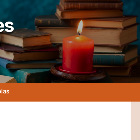
es
olas