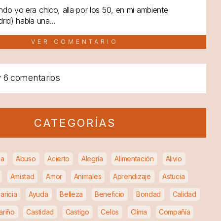
do yo era chico, alla por los 50, en mi ambiente
rid) había una...
VER COMENTARIO
y
6 comentarios
CATEGORÍAS
ia
Abuso
Acierto
Alegría
Alimentación
Alivio
Amistad
Amor
Animales
Aprendizaje
Astucia
aricia
Ayuda
Belleza
Beneficio
Bondad
Calidad
ariño
Castidad
Castigo
Celos
Clima
Compañía