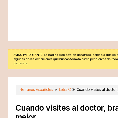
AVISO IMPORTANTE:
La página web está en desarrollo, debido a que se e
algunas de las definiciones que buscas todavía estén pendientes de redacta
paciencia.
Refranes Españoles
Letra C
Cuando visites al doctor
Cuando visites al doctor, b
mejor