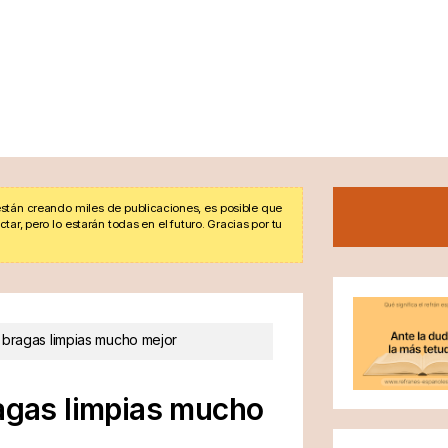
stán creando miles de publicaciones, es posible que
r, pero lo estarán todas en el futuro. Gracias por tu
, bragas limpias mucho mejor
ragas limpias mucho