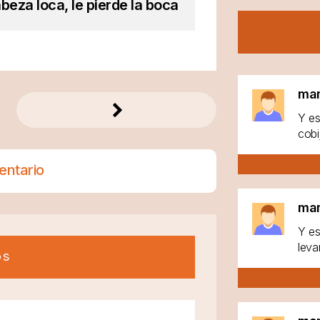
beza loca, le pierde la boca
ma
Y es
cobi
entario
ma
Y es
leva
os