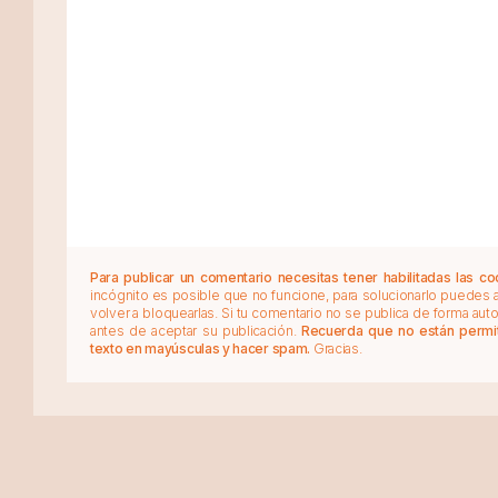
Para publicar un comentario necesitas tener habilitadas las co
incógnito es posible que no funcione, para solucionarlo puedes
volver a bloquearlas. Si tu comentario no se publica de forma au
antes de aceptar su publicación.
Recuerda que no están permiti
texto en mayúsculas y hacer spam.
Gracias.