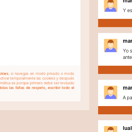
ma
Y es
ma
Yo s
ante
okies
, si navegas en modo privado o modo
 activar temporalmente las cookies y después
tomática es porque primero debe ser revisado
ma
das las faltas de respeto, escribir todo el
A pa
lua