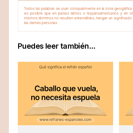
Todos las palabras se usan coloquialmente en la zona geográfica d
es posible que en países latinos o hispanoamericanos y en o
mismos términos no resulten entendibles, tengan un significado 
las demás personas
Puedes leer también...