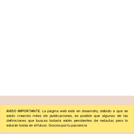
AVISO IMPORTANTE:
La página web está en desarrollo, debido a que se
están creando miles de publicaciones, es posible que algunas de las
definiciones que buscas todavía estén pendientes de redactar, pero lo
estarán todas en el futuro. Gracias por tu paciencia.