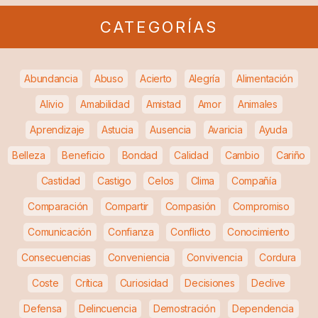
CATEGORÍAS
Abundancia
Abuso
Acierto
Alegría
Alimentación
Alivio
Amabilidad
Amistad
Amor
Animales
Aprendizaje
Astucia
Ausencia
Avaricia
Ayuda
Belleza
Beneficio
Bondad
Calidad
Cambio
Cariño
Castidad
Castigo
Celos
Clima
Compañía
Comparación
Compartir
Compasión
Compromiso
Comunicación
Confianza
Conflicto
Conocimiento
Consecuencias
Conveniencia
Convivencia
Cordura
Coste
Crítica
Curiosidad
Decisiones
Declive
Defensa
Delincuencia
Demostración
Dependencia