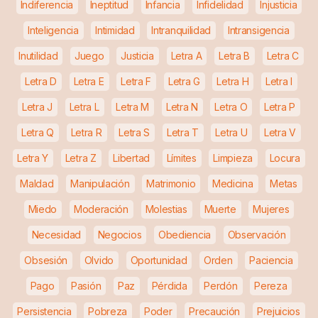
Indiferencia
Ineptitud
Infancia
Infidelidad
Injusticia
Inteligencia
Intimidad
Intranquilidad
Intransigencia
Inutilidad
Juego
Justicia
Letra A
Letra B
Letra C
Letra D
Letra E
Letra F
Letra G
Letra H
Letra I
Letra J
Letra L
Letra M
Letra N
Letra O
Letra P
Letra Q
Letra R
Letra S
Letra T
Letra U
Letra V
Letra Y
Letra Z
Libertad
Límites
Limpieza
Locura
Maldad
Manipulación
Matrimonio
Medicina
Metas
Miedo
Moderación
Molestias
Muerte
Mujeres
Necesidad
Negocios
Obediencia
Observación
Obsesión
Olvido
Oportunidad
Orden
Paciencia
Pago
Pasión
Paz
Pérdida
Perdón
Pereza
Persistencia
Pobreza
Poder
Precaución
Prejuicios