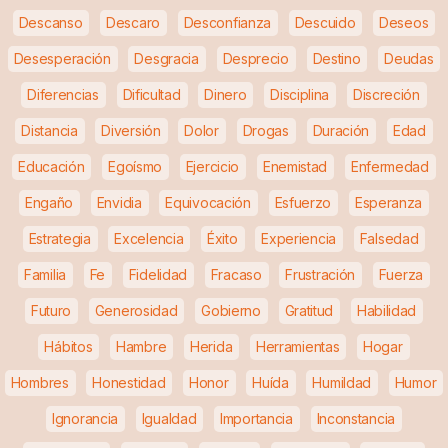
Descanso
Descaro
Desconfianza
Descuido
Deseos
Desesperación
Desgracia
Desprecio
Destino
Deudas
Diferencias
Dificultad
Dinero
Disciplina
Discreción
Distancia
Diversión
Dolor
Drogas
Duración
Edad
Educación
Egoísmo
Ejercicio
Enemistad
Enfermedad
Engaño
Envidia
Equivocación
Esfuerzo
Esperanza
Estrategia
Excelencia
Éxito
Experiencia
Falsedad
Familia
Fe
Fidelidad
Fracaso
Frustración
Fuerza
Futuro
Generosidad
Gobierno
Gratitud
Habilidad
Hábitos
Hambre
Herida
Herramientas
Hogar
Hombres
Honestidad
Honor
Huída
Humildad
Humor
Ignorancia
Igualdad
Importancia
Inconstancia