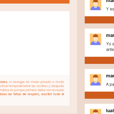
ma
Y es
ma
Yo s
ante
ma
okies
, si navegas en modo privado o modo
A pa
 activar temporalmente las cookies y después
tomática es porque primero debe ser revisado
das las faltas de respeto, escribir todo el
lua