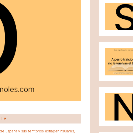
CIA
e España y sus territorios extrapeninsulares,