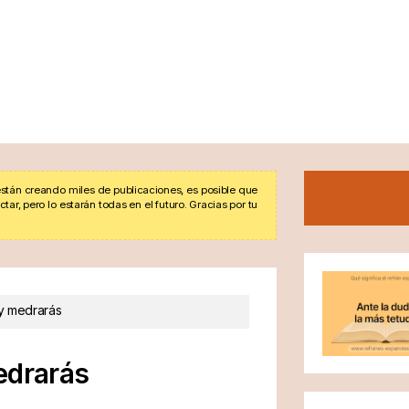
stán creando miles de publicaciones, es posible que
r, pero lo estarán todas en el futuro. Gracias por tu
 y medrarás
edrarás