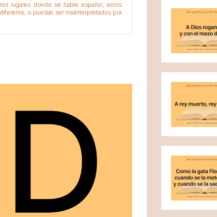
tros lugares donde se hable español, estos
diferente, o puedan ser malinterpretados por