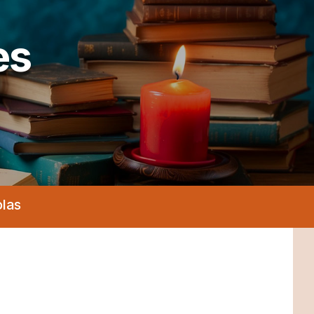
es
olas