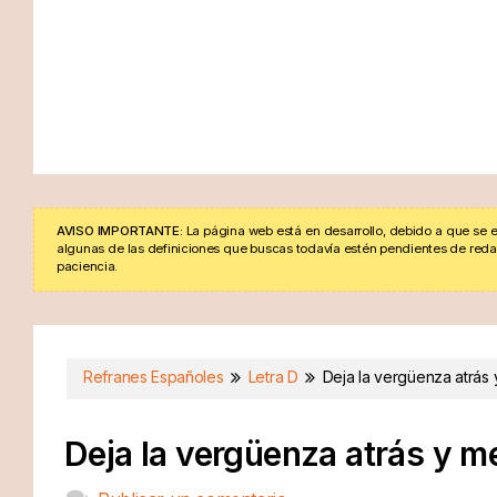
AVISO IMPORTANTE:
La página web está en desarrollo, debido a que se e
algunas de las definiciones que buscas todavía estén pendientes de redacta
paciencia.
Refranes Españoles
Letra D
Deja la vergüenza atrás
Deja la vergüenza atrás y m