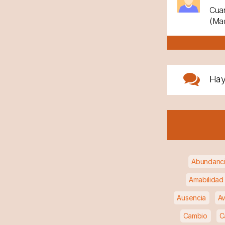
Cuan
(Mad
Ha
Abundanc
Amabilidad
Ausencia
Av
Cambio
C