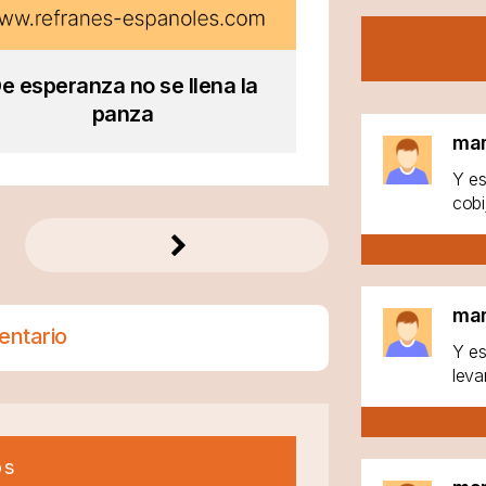
e esperanza no se llena la
panza
ma
Y es
cobi
ma
entario
Y es
leva
os