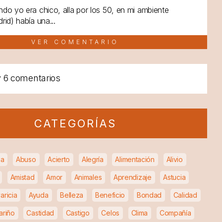
do yo era chico, alla por los 50, en mi ambiente
rid) había una...
VER COMENTARIO
y
6 comentarios
CATEGORÍAS
ia
Abuso
Acierto
Alegría
Alimentación
Alivio
Amistad
Amor
Animales
Aprendizaje
Astucia
aricia
Ayuda
Belleza
Beneficio
Bondad
Calidad
ariño
Castidad
Castigo
Celos
Clima
Compañía