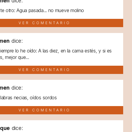
men
dice:
te otro: Agua pasada... no mueve molino
VER COMENTARIO
men
dice:
iempre lo he oído: A las diez, en la cama estés, y si es
s, mejor que...
VER COMENTARIO
men
dice:
labras necias, oídos sordos
VER COMENTARIO
lque
dice: