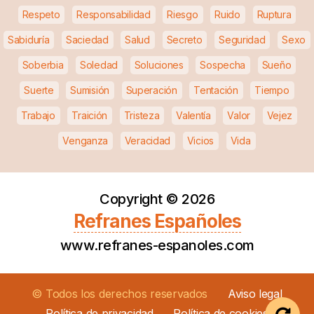
Respeto
Responsabilidad
Riesgo
Ruido
Ruptura
Sabiduría
Saciedad
Salud
Secreto
Seguridad
Sexo
Soberbia
Soledad
Soluciones
Sospecha
Sueño
Suerte
Sumisión
Superación
Tentación
Tiempo
Trabajo
Traición
Tristeza
Valentía
Valor
Vejez
Venganza
Veracidad
Vicios
Vida
Copyright ©
2026
Refranes Españoles
www.refranes-espanoles.com
© Todos los derechos reservados
Aviso legal
Política de privacidad
Política de cookies