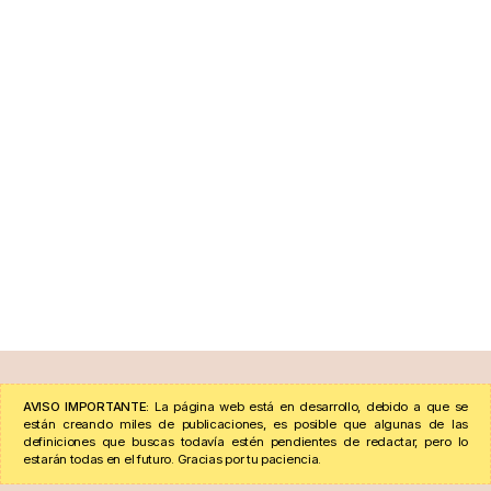
AVISO IMPORTANTE:
La página web está en desarrollo, debido a que se
están creando miles de publicaciones, es posible que algunas de las
definiciones que buscas todavía estén pendientes de redactar, pero lo
estarán todas en el futuro. Gracias por tu paciencia.