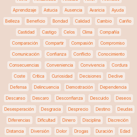
Aprendizaje
Astucia
Ausencia
Avaricia
Ayuda
Belleza
Beneficio
Bondad
Calidad
Cambio
Cariño
Castidad
Castigo
Celos
Clima
Compañía
Comparación
Compartir
Compasión
Compromiso
Comunicación
Confianza
Conflicto
Conocimiento
Consecuencias
Conveniencia
Convivencia
Cordura
Coste
Crítica
Curiosidad
Decisiones
Declive
Defensa
Delincuencia
Demostración
Dependencia
Descanso
Descaro
Desconfianza
Descuido
Deseos
Desesperación
Desgracia
Desprecio
Destino
Deudas
Diferencias
Dificultad
Dinero
Disciplina
Discreción
Distancia
Diversión
Dolor
Drogas
Duración
Edad