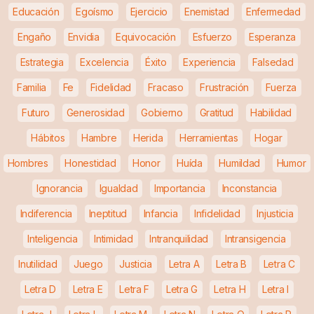
Educación
Egoísmo
Ejercicio
Enemistad
Enfermedad
Engaño
Envidia
Equivocación
Esfuerzo
Esperanza
Estrategia
Excelencia
Éxito
Experiencia
Falsedad
Familia
Fe
Fidelidad
Fracaso
Frustración
Fuerza
Futuro
Generosidad
Gobierno
Gratitud
Habilidad
Hábitos
Hambre
Herida
Herramientas
Hogar
Hombres
Honestidad
Honor
Huída
Humildad
Humor
Ignorancia
Igualdad
Importancia
Inconstancia
Indiferencia
Ineptitud
Infancia
Infidelidad
Injusticia
Inteligencia
Intimidad
Intranquilidad
Intransigencia
Inutilidad
Juego
Justicia
Letra A
Letra B
Letra C
Letra D
Letra E
Letra F
Letra G
Letra H
Letra I