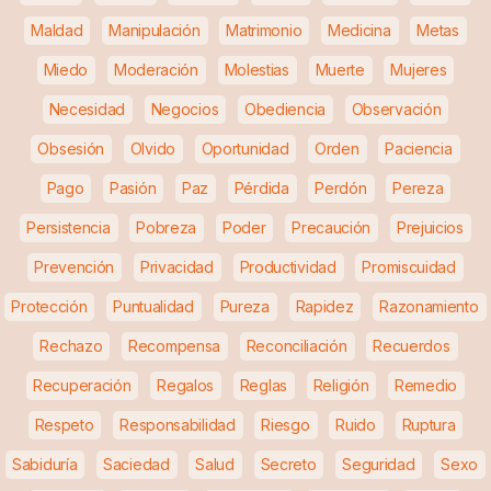
Maldad
Manipulación
Matrimonio
Medicina
Metas
Miedo
Moderación
Molestias
Muerte
Mujeres
Necesidad
Negocios
Obediencia
Observación
Obsesión
Olvido
Oportunidad
Orden
Paciencia
Pago
Pasión
Paz
Pérdida
Perdón
Pereza
Persistencia
Pobreza
Poder
Precaución
Prejuicios
Prevención
Privacidad
Productividad
Promiscuidad
Protección
Puntualidad
Pureza
Rapidez
Razonamiento
Rechazo
Recompensa
Reconciliación
Recuerdos
Recuperación
Regalos
Reglas
Religión
Remedio
Respeto
Responsabilidad
Riesgo
Ruido
Ruptura
Sabiduría
Saciedad
Salud
Secreto
Seguridad
Sexo