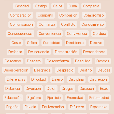
Castidad
Castigo
Celos
Clima
Compañía
Comparación
Compartir
Compasión
Compromiso
Comunicación
Confianza
Conflicto
Conocimiento
Consecuencias
Conveniencia
Convivencia
Cordura
Coste
Crítica
Curiosidad
Decisiones
Declive
Defensa
Delincuencia
Demostración
Dependencia
Descanso
Descaro
Desconfianza
Descuido
Deseos
Desesperación
Desgracia
Desprecio
Destino
Deudas
Diferencias
Dificultad
Dinero
Disciplina
Discreción
Distancia
Diversión
Dolor
Drogas
Duración
Edad
Educación
Egoísmo
Ejercicio
Enemistad
Enfermedad
Engaño
Envidia
Equivocación
Esfuerzo
Esperanza