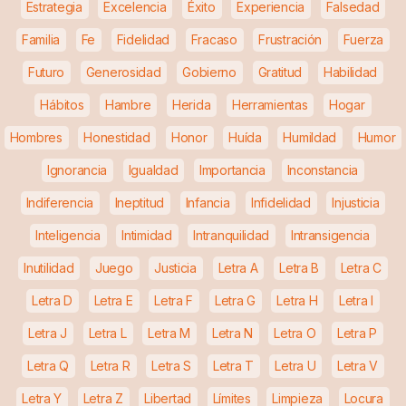
Estrategia
Excelencia
Éxito
Experiencia
Falsedad
Familia
Fe
Fidelidad
Fracaso
Frustración
Fuerza
Futuro
Generosidad
Gobierno
Gratitud
Habilidad
Hábitos
Hambre
Herida
Herramientas
Hogar
Hombres
Honestidad
Honor
Huída
Humildad
Humor
Ignorancia
Igualdad
Importancia
Inconstancia
Indiferencia
Ineptitud
Infancia
Infidelidad
Injusticia
Inteligencia
Intimidad
Intranquilidad
Intransigencia
Inutilidad
Juego
Justicia
Letra A
Letra B
Letra C
Letra D
Letra E
Letra F
Letra G
Letra H
Letra I
Letra J
Letra L
Letra M
Letra N
Letra O
Letra P
Letra Q
Letra R
Letra S
Letra T
Letra U
Letra V
Letra Y
Letra Z
Libertad
Límites
Limpieza
Locura