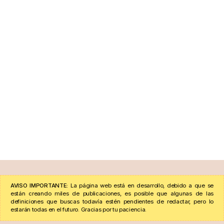
AVISO IMPORTANTE:
La página web está en desarrollo, debido a que se
están creando miles de publicaciones, es posible que algunas de las
definiciones que buscas todavía estén pendientes de redactar, pero lo
estarán todas en el futuro. Gracias por tu paciencia.