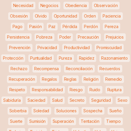
Necesidad
Negocios
Obediencia
Observación
Obsesión
Olvido
Oportunidad
Orden
Paciencia
Pago
Pasión
Paz
Pérdida
Perdón
Pereza
Persistencia
Pobreza
Poder
Precaución
Prejuicios
Prevención
Privacidad
Productividad
Promiscuidad
Protección
Puntualidad
Pureza
Rapidez
Razonamiento
Rechazo
Recompensa
Reconciliación
Recuerdos
Recuperación
Regalos
Reglas
Religión
Remedio
Respeto
Responsabilidad
Riesgo
Ruido
Ruptura
Sabiduría
Saciedad
Salud
Secreto
Seguridad
Sexo
Soberbia
Soledad
Soluciones
Sospecha
Sueño
Suerte
Sumisión
Superación
Tentación
Tiempo