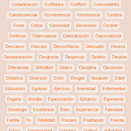
Comunicación
Confianza
Conflicto
Conocimiento
Consecuencias
Conveniencia
Convivencia
Cordura
Coste
Crítica
Curiosidad
Decisiones
Declive
Defensa
Delincuencia
Demostración
Dependencia
Descanso
Descaro
Desconfianza
Descuido
Deseos
Desesperación
Desgracia
Desprecio
Destino
Deudas
Diferencias
Dificultad
Dinero
Disciplina
Discreción
Distancia
Diversión
Dolor
Drogas
Duración
Edad
Educación
Egoísmo
Ejercicio
Enemistad
Enfermedad
Engaño
Envidia
Equivocación
Esfuerzo
Esperanza
Estrategia
Excelencia
Éxito
Experiencia
Falsedad
Familia
Fe
Fidelidad
Fracaso
Frustración
Fuerza
Futuro
Generosidad
Gobierno
Gratitud
Habilidad