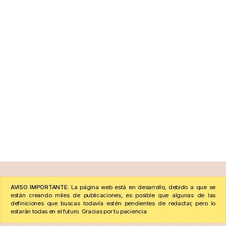
AVISO IMPORTANTE:
La página web está en desarrollo, debido a que se
están creando miles de publicaciones, es posible que algunas de las
definiciones que buscas todavía estén pendientes de redactar, pero lo
estarán todas en el futuro. Gracias por tu paciencia.