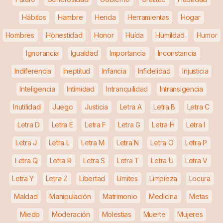
Hábitos
Hambre
Herida
Herramientas
Hogar
Hombres
Honestidad
Honor
Huída
Humildad
Humor
Ignorancia
Igualdad
Importancia
Inconstancia
Indiferencia
Ineptitud
Infancia
Infidelidad
Injusticia
Inteligencia
Intimidad
Intranquilidad
Intransigencia
Inutilidad
Juego
Justicia
Letra A
Letra B
Letra C
Letra D
Letra E
Letra F
Letra G
Letra H
Letra I
Letra J
Letra L
Letra M
Letra N
Letra O
Letra P
Letra Q
Letra R
Letra S
Letra T
Letra U
Letra V
Letra Y
Letra Z
Libertad
Límites
Limpieza
Locura
Maldad
Manipulación
Matrimonio
Medicina
Metas
Miedo
Moderación
Molestias
Muerte
Mujeres