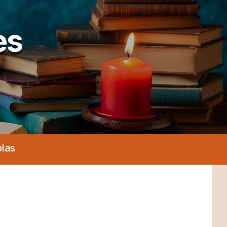
es
olas