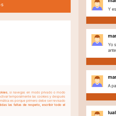
ma
os
Y es
ma
Yo s
ante
ma
A pa
okies
, si navegas en modo privado o modo
 activar temporalmente las cookies y después
tomática es porque primero debe ser revisado
das las faltas de respeto, escribir todo el
lua