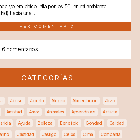
do yo era chico, alla por los 50, en mi ambiente
rid) había una...
VER COMENTARIO
y
6 comentarios
CATEGORÍAS
ia
Abuso
Acierto
Alegría
Alimentación
Alivio
Amistad
Amor
Animales
Aprendizaje
Astucia
aricia
Ayuda
Belleza
Beneficio
Bondad
Calidad
ariño
Castidad
Castigo
Celos
Clima
Compañía