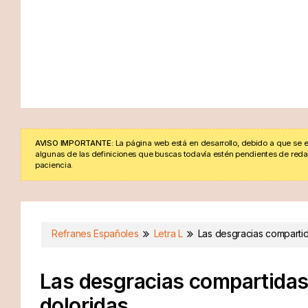
AVISO IMPORTANTE:
La página web está en desarrollo, debido a que se e
algunas de las definiciones que buscas todavía estén pendientes de redacta
paciencia.
Refranes Españoles
Letra L
Las desgracias comparti
Las desgracias compartida
doloridas