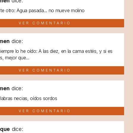
men
dice:
te otro: Agua pasada... no mueve molino
VER COMENTARIO
men
dice:
iempre lo he oído: A las diez, en la cama estés, y si es
s, mejor que...
VER COMENTARIO
men
dice:
labras necias, oídos sordos
VER COMENTARIO
lque
dice: