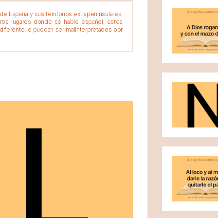
e España y sus territorios extrapeninsulares,
tros lugares donde se hable español, estos
diferente, o puedan ser malinterpretados por