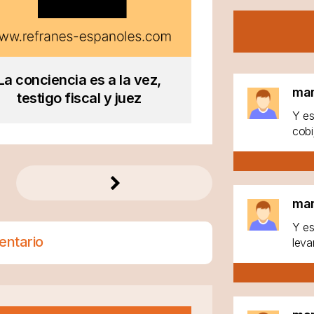
La conciencia es a la vez,
ma
testigo fiscal y juez
Y es
cobi
ma
Y es
entario
leva