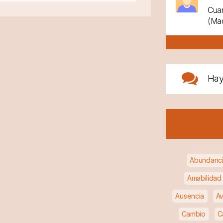
Cuan
(Mad
Ha
Abundanc
Amabilidad
Ausencia
Av
Cambio
C