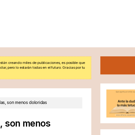
stán creando miles de publicaciones, es posible que
r, pero lo estarán todas en el futuro. Gracias por tu
das, son menos doloridas
s, son menos