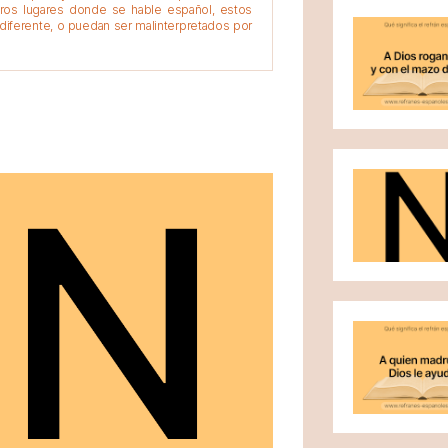
tros lugares donde se hable español, estos
diferente, o puedan ser malinterpretados por