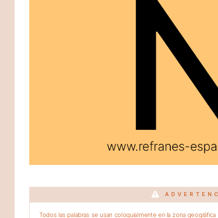
ADVERTEN
Todos las palabras se usan coloquialmente en la zona geográfica d