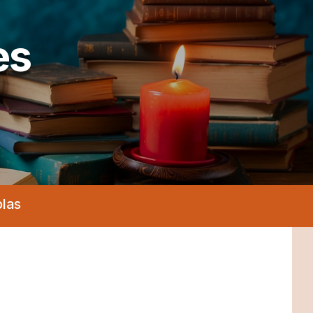
es
olas