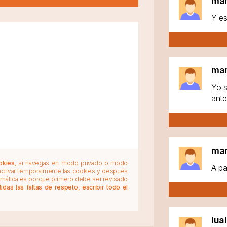
ma
Y es
ma
Yo s
ante
ma
okies
, si navegas en modo privado o modo
A pa
 activar temporalmente las cookies y después
tomática es porque primero debe ser revisado
das las faltas de respeto, escribir todo el
lua