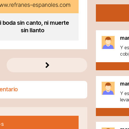
i boda sin canto, ni muerte
sin llanto
ma
Y es
cobi
ma
entario
Y es
leva
os