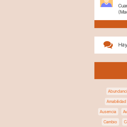
Cuan
(Mad
Ha
Abundanc
Amabilidad
Ausencia
Av
Cambio
C