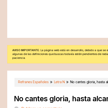
AVISO IMPORTANTE:
La página web está en desarrollo, debido a que se e
algunas de las definiciones que buscas todavía estén pendientes de redacta
paciencia.
Refranes Españoles
Letra N
No cantes gloria, hasta al
No cantes gloria, hasta alcan