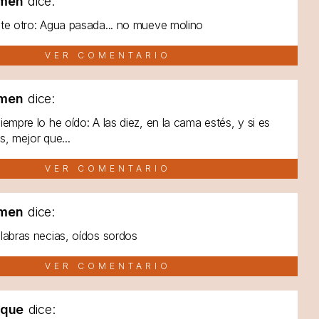
men
dice:
te otro: Agua pasada... no mueve molino
VER COMENTARIO
men
dice:
iempre lo he oído: A las diez, en la cama estés, y si es
s, mejor que...
VER COMENTARIO
men
dice:
labras necias, oídos sordos
VER COMENTARIO
lque
dice: