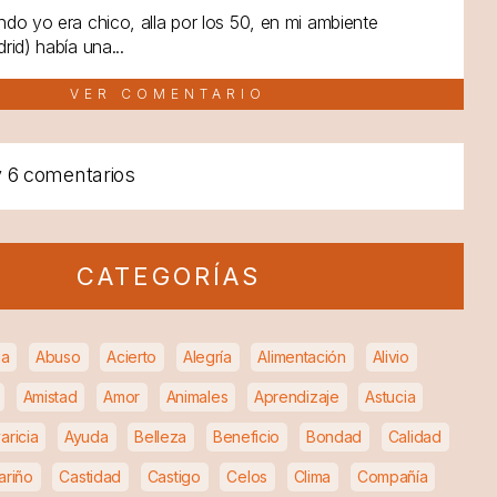
do yo era chico, alla por los 50, en mi ambiente
rid) había una...
VER COMENTARIO
y
6 comentarios
CATEGORÍAS
ia
Abuso
Acierto
Alegría
Alimentación
Alivio
Amistad
Amor
Animales
Aprendizaje
Astucia
aricia
Ayuda
Belleza
Beneficio
Bondad
Calidad
ariño
Castidad
Castigo
Celos
Clima
Compañía