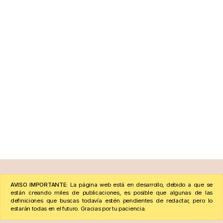
AVISO IMPORTANTE:
La página web está en desarrollo, debido a que se
están creando miles de publicaciones, es posible que algunas de las
definiciones que buscas todavía estén pendientes de redactar, pero lo
estarán todas en el futuro. Gracias por tu paciencia.