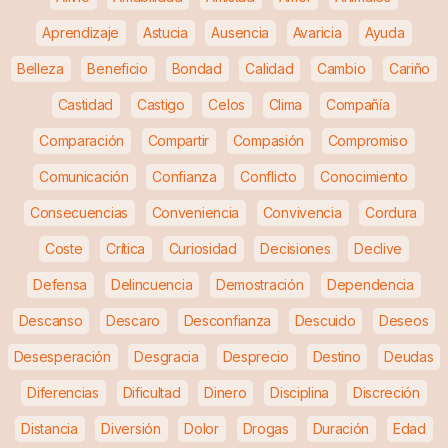
Aprendizaje
Astucia
Ausencia
Avaricia
Ayuda
Belleza
Beneficio
Bondad
Calidad
Cambio
Cariño
Castidad
Castigo
Celos
Clima
Compañía
Comparación
Compartir
Compasión
Compromiso
Comunicación
Confianza
Conflicto
Conocimiento
Consecuencias
Conveniencia
Convivencia
Cordura
Coste
Crítica
Curiosidad
Decisiones
Declive
Defensa
Delincuencia
Demostración
Dependencia
Descanso
Descaro
Desconfianza
Descuido
Deseos
Desesperación
Desgracia
Desprecio
Destino
Deudas
Diferencias
Dificultad
Dinero
Disciplina
Discreción
Distancia
Diversión
Dolor
Drogas
Duración
Edad