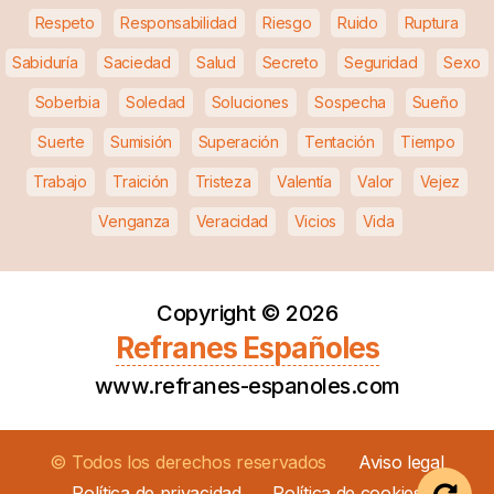
Respeto
Responsabilidad
Riesgo
Ruido
Ruptura
Sabiduría
Saciedad
Salud
Secreto
Seguridad
Sexo
Soberbia
Soledad
Soluciones
Sospecha
Sueño
Suerte
Sumisión
Superación
Tentación
Tiempo
Trabajo
Traición
Tristeza
Valentía
Valor
Vejez
Venganza
Veracidad
Vicios
Vida
Copyright ©
2026
Refranes Españoles
www.refranes-espanoles.com
© Todos los derechos reservados
Aviso legal
Política de privacidad
Política de cookies