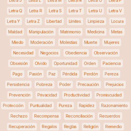
Letra J
Letra L
Letra M
Letra N
Letra O
Letra P
Letra Q
Letra R
Letra S
Letra T
Letra U
Letra V
Letra Y
Letra Z
Libertad
Límites
Limpieza
Locura
Maldad
Manipulación
Matrimonio
Medicina
Metas
Miedo
Moderación
Molestias
Muerte
Mujeres
Necesidad
Negocios
Obediencia
Observación
Obsesión
Olvido
Oportunidad
Orden
Paciencia
Pago
Pasión
Paz
Pérdida
Perdón
Pereza
Persistencia
Pobreza
Poder
Precaución
Prejuicios
Prevención
Privacidad
Productividad
Promiscuidad
Protección
Puntualidad
Pureza
Rapidez
Razonamiento
Rechazo
Recompensa
Reconciliación
Recuerdos
Recuperación
Regalos
Reglas
Religión
Remedio