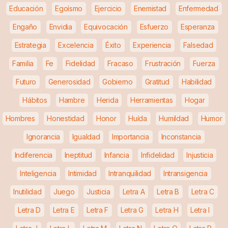
Educación
Egoísmo
Ejercicio
Enemistad
Enfermedad
Engaño
Envidia
Equivocación
Esfuerzo
Esperanza
Estrategia
Excelencia
Éxito
Experiencia
Falsedad
Familia
Fe
Fidelidad
Fracaso
Frustración
Fuerza
Futuro
Generosidad
Gobierno
Gratitud
Habilidad
Hábitos
Hambre
Herida
Herramientas
Hogar
Hombres
Honestidad
Honor
Huída
Humildad
Humor
Ignorancia
Igualdad
Importancia
Inconstancia
Indiferencia
Ineptitud
Infancia
Infidelidad
Injusticia
Inteligencia
Intimidad
Intranquilidad
Intransigencia
Inutilidad
Juego
Justicia
Letra A
Letra B
Letra C
Letra D
Letra E
Letra F
Letra G
Letra H
Letra I