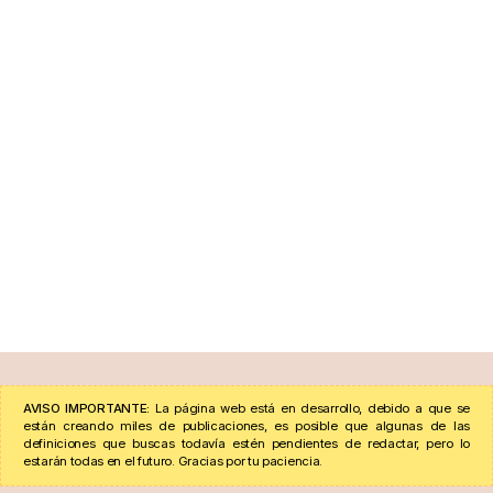
AVISO IMPORTANTE:
La página web está en desarrollo, debido a que se
están creando miles de publicaciones, es posible que algunas de las
definiciones que buscas todavía estén pendientes de redactar, pero lo
estarán todas en el futuro. Gracias por tu paciencia.