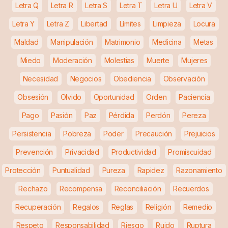
Letra Q
Letra R
Letra S
Letra T
Letra U
Letra V
Letra Y
Letra Z
Libertad
Límites
Limpieza
Locura
Maldad
Manipulación
Matrimonio
Medicina
Metas
Miedo
Moderación
Molestias
Muerte
Mujeres
Necesidad
Negocios
Obediencia
Observación
Obsesión
Olvido
Oportunidad
Orden
Paciencia
Pago
Pasión
Paz
Pérdida
Perdón
Pereza
Persistencia
Pobreza
Poder
Precaución
Prejuicios
Prevención
Privacidad
Productividad
Promiscuidad
Protección
Puntualidad
Pureza
Rapidez
Razonamiento
Rechazo
Recompensa
Reconciliación
Recuerdos
Recuperación
Regalos
Reglas
Religión
Remedio
Respeto
Responsabilidad
Riesgo
Ruido
Ruptura