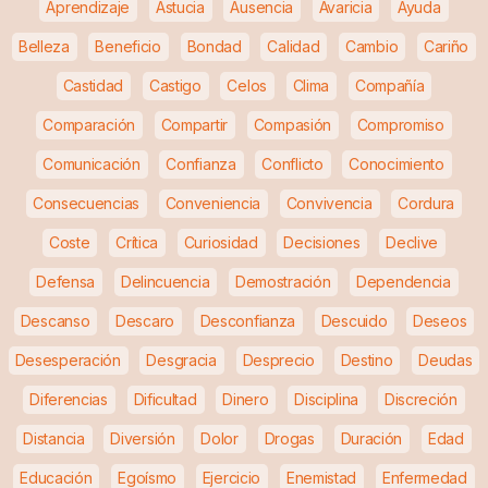
Aprendizaje
Astucia
Ausencia
Avaricia
Ayuda
Belleza
Beneficio
Bondad
Calidad
Cambio
Cariño
Castidad
Castigo
Celos
Clima
Compañía
Comparación
Compartir
Compasión
Compromiso
Comunicación
Confianza
Conflicto
Conocimiento
Consecuencias
Conveniencia
Convivencia
Cordura
Coste
Crítica
Curiosidad
Decisiones
Declive
Defensa
Delincuencia
Demostración
Dependencia
Descanso
Descaro
Desconfianza
Descuido
Deseos
Desesperación
Desgracia
Desprecio
Destino
Deudas
Diferencias
Dificultad
Dinero
Disciplina
Discreción
Distancia
Diversión
Dolor
Drogas
Duración
Edad
Educación
Egoísmo
Ejercicio
Enemistad
Enfermedad