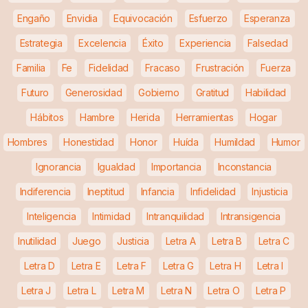
Engaño
Envidia
Equivocación
Esfuerzo
Esperanza
Estrategia
Excelencia
Éxito
Experiencia
Falsedad
Familia
Fe
Fidelidad
Fracaso
Frustración
Fuerza
Futuro
Generosidad
Gobierno
Gratitud
Habilidad
Hábitos
Hambre
Herida
Herramientas
Hogar
Hombres
Honestidad
Honor
Huída
Humildad
Humor
Ignorancia
Igualdad
Importancia
Inconstancia
Indiferencia
Ineptitud
Infancia
Infidelidad
Injusticia
Inteligencia
Intimidad
Intranquilidad
Intransigencia
Inutilidad
Juego
Justicia
Letra A
Letra B
Letra C
Letra D
Letra E
Letra F
Letra G
Letra H
Letra I
Letra J
Letra L
Letra M
Letra N
Letra O
Letra P