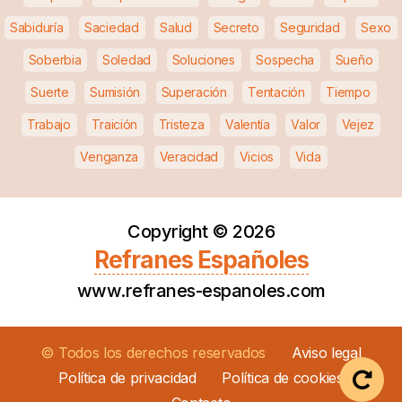
Sabiduría
Saciedad
Salud
Secreto
Seguridad
Sexo
Soberbia
Soledad
Soluciones
Sospecha
Sueño
Suerte
Sumisión
Superación
Tentación
Tiempo
Trabajo
Traición
Tristeza
Valentía
Valor
Vejez
Venganza
Veracidad
Vicios
Vida
Copyright ©
2026
Refranes Españoles
www.refranes-espanoles.com
© Todos los derechos reservados
Aviso legal
Política de privacidad
Política de cookies